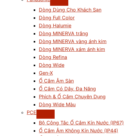
Dòng Dùng Cho Khách Sạn
Dòng Full Color
Dòng Halumie
Dòng MINERVA trắng
Dòng MINERVA vàng ánh kim
Dòng MINERVA xám ánh kim
Dòng Refina
Dòng Wide
Gen-X
Ổ Cắm Âm Sàn
Ổ Cắm Có Dây, Đa Năng
Phích & Ổ Cắm Chuyên Dụng
Dòng Wide Màu
PCE
Bộ Công Tắc Ổ Cắm Kín Nước (IP67)
Ổ Cắm Âm Không Kín Nước (IP44)