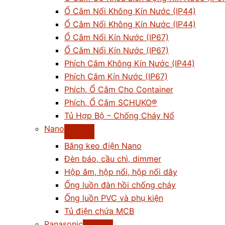
Ổ Cắm Nổi Không Kín Nước (IP44)
Ổ Cắm Nối Không Kín Nước (IP44)
Ổ Cắm Nối Kín Nước (IP67)
Ổ Cắm Nổi Kín Nước (IP67)
Phích Cắm Không Kín Nước (IP44)
Phích Cắm Kín Nước (IP67)
Phích, Ổ Cắm Cho Container
Phích, Ổ Cắm SCHUKO®
Tủ Hợp Bộ – Chống Cháy Nổ
Nano
Băng keo điện Nano
Đèn báo, cầu chì, dimmer
Hộp âm, hộp nổi, hộp nối dây
Ống luồn đàn hồi chống cháy
Ống luồn PVC và phụ kiện
Tủ điện chứa MCB
Panasonic