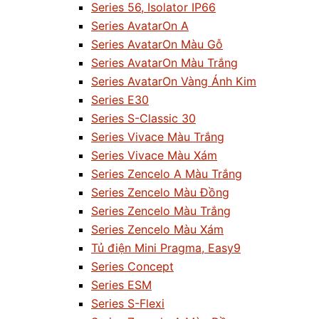
Series 56, Isolator IP66
Series AvatarOn A
Series AvatarOn Màu Gỗ
Series AvatarOn Màu Trắng
Series AvatarOn Vàng Ánh Kim
Series E30
Series S-Classic 30
Series Vivace Màu Trắng
Series Vivace Màu Xám
Series Zencelo A Màu Trắng
Series Zencelo Màu Đồng
Series Zencelo Màu Trắng
Series Zencelo Màu Xám
Tủ điện Mini Pragma, Easy9
Series Concept
Series ESM
Series S-Flexi