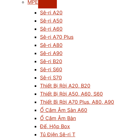
MPE
Sê-ri A20
Sê-ri A50
Sê-ri A60
Sê-ri A70 Plus
Sê-ri A80
Sê-ri A90
Sê-ri B20
Sê-ri S60
Sê-ri S70
Thiết Bị Rời A20, B20
Thiết Bị Rời A50, A60, S60
Thiết Bì Rời A70 Plus, A80, A90
Ổ Cắm Âm Sàn A60
Ổ Cắm Âm Bàn
Đế, Hộp Box
Tủ Điện Sê-ri T