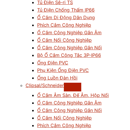
Tủ Điện Sê-ri TS
Tủ Điện Chống Thấm IP66
Ổ Cắm Di Động Dân Dụng
Phích Cắm Công Nghiệp
Ổ Cắm Công Nghiệp Gắn Âm
Ổ Cắm Nối Công Nghiệp
Ổ Cắm Công Nghiệp Gắn Nổi
Bộ Ổ Cắm Công Tắc 3P-IP66
Ống Điện PVC
Phụ Kiện Ống Điện PVC
Ống Luồn Đàn Hồi
Clipsal/Schneider
Ổ Cắm Âm Sàn, Đế Âm, Hộp Nổi
Ổ Cắm Công Nghiệp Gắn Âm
Ổ Cắm Công Nghiệp Gắn Nổi
Ổ Cắm Nối Công Nghiệp
Phích Cắm Công Nghiệp