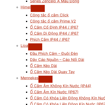
Series Zencelo A Màu Đồng
Himel
Công tắc ổ cắm Click
Công tắc ổ cắm Prime V2
Ổ Cắm Cố Định IP44 / IP67
Ổ Cắm Di Động IP44 / IP67
Phích Cắm IP44 / IP67
Lioa
Đầu Phích Cắm – Đuôi Đèn
Dây Cáp Nguồn – Cáp Nối Dài
Ổ Cắm Kéo Dài
Ổ Cắm Kéo Dài Quay Tay
Mennekes
Ổ Cắm Âm Không Kín Nước (IP44)
Ổ Cắm Âm Kín Nước (IP67)
Ổ Cắm Có Khóa Liên Động Không Kín Nướ
Ổ Cắm Có Khóa Liên Động Kín Nước (IP6