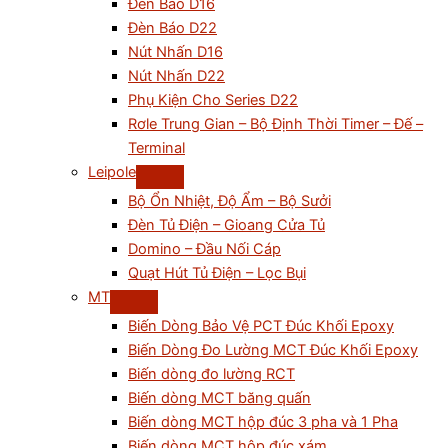
Đèn Báo D16
Đèn Báo D22
Nút Nhấn D16
Nút Nhấn D22
Phụ Kiện Cho Series D22
Rơle Trung Gian – Bộ Định Thời Timer – Đế –
Terminal
Leipole
Bộ Ổn Nhiệt, Độ Ẩm – Bộ Sưởi
Đèn Tủ Điện – Gioang Cửa Tủ
Domino – Đầu Nối Cáp
Quạt Hút Tủ Điện – Lọc Bụi
MT
Biến Dòng Bảo Vệ PCT Đúc Khối Epoxy
Biến Dòng Đo Lường MCT Đúc Khối Epoxy
Biến dòng đo lường RCT
Biến dòng MCT băng quấn
Biến dòng MCT hộp đúc 3 pha và 1 Pha
Biến dòng MCT hộp đúc xám