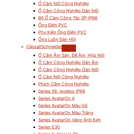
Ổ Cắm Nối Công Nghiệp
Ổ Cắm Công Nghiệp Gắn Nổi
Bộ Ổ Cắm Công Tắc 3P-IP66
Ống Điện PVC
Phụ Kiện Ống Điện PVC
Ống Luồn Đàn Hồi
Clipsal/Schneider
Ổ Cắm Âm Sàn, Đế Âm, Hộp Nổi
Ổ Cắm Công Nghiệp Gắn Âm
Ổ Cắm Công Nghiệp Gắn Nổi
Ổ Cắm Nối Công Nghiệp
Phích Cắm Công Nghiệp
Series 56, Isolator IP66
Series AvatarOn A
Series AvatarOn Màu Gỗ
Series AvatarOn Màu Trắng
Series AvatarOn Vàng Ánh Kim
Series E30