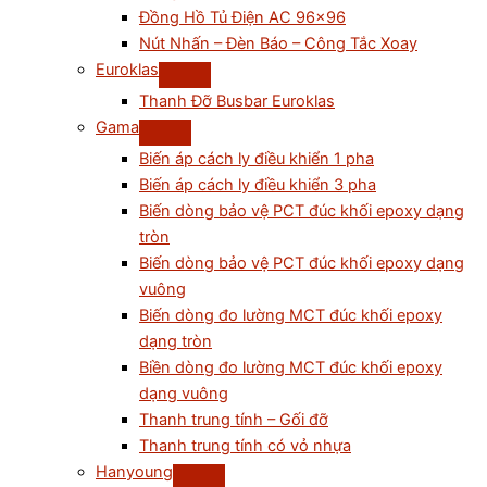
Đồng Hồ Tủ Điện AC 96×96
Nút Nhấn – Đèn Báo – Công Tắc Xoay
Euroklas
Thanh Đỡ Busbar Euroklas
Gama
Biến áp cách ly điều khiển 1 pha
Biến áp cách ly điều khiển 3 pha
Biến dòng bảo vệ PCT đúc khối epoxy dạng
tròn
Biến dòng bảo vệ PCT đúc khối epoxy dạng
vuông
Biến dòng đo lường MCT đúc khối epoxy
dạng tròn
Biền dòng đo lường MCT đúc khối epoxy
dạng vuông
Thanh trung tính – Gối đỡ
Thanh trung tính có vỏ nhựa
Hanyoung