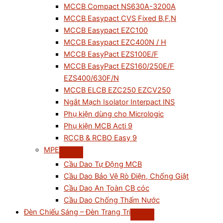
MCCB Compact NS630A-3200A
MCCB Easypact CVS Fixed B,F,N
MCCB Easypact EZC100
MCCB Easypact EZC400N / H
MCCB EasyPact EZS100E/F
MCCB EasyPact EZS160/250E/F
EZS400/630F/N
MCCB ELCB EZC250 EZCV250
Ngắt Mạch Isolator Interpact INS
Phụ kiện dùng cho Micrologic
Phụ kiện MCB Acti 9
RCCB & RCBO Easy 9
MPE
Cầu Dao Tự Động MCB
Cầu Dao Bảo Vệ Rò Điện, Chống Giật
Cầu Dao An Toàn CB cóc
Cầu Dao Chống Thấm Nước
Đèn Chiếu Sáng – Đèn Trang Trí