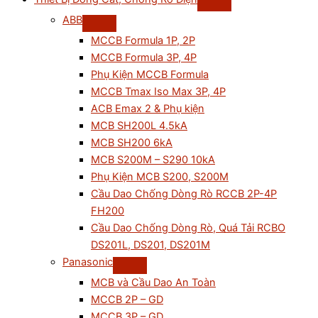
ABB
MCCB Formula 1P, 2P
MCCB Formula 3P, 4P
Phụ Kiện MCCB Formula
MCCB Tmax Iso Max 3P, 4P
ACB Emax 2 & Phụ kiện
MCB SH200L 4.5kA
MCB SH200 6kA
MCB S200M – S290 10kA
Phụ Kiện MCB S200, S200M
Cầu Dao Chống Dòng Rò RCCB 2P-4P
FH200
Cầu Dao Chống Dòng Rò, Quá Tải RCBO
DS201L, DS201, DS201M
Panasonic
MCB và Cầu Dao An Toàn
MCCB 2P – GD
MCCB 3P – GD