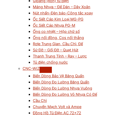
Gioăng (Ron) tủ điện
Máng Nhựa – Đế Dán – Dây Xoắn
Nút nhấn-Đèn báo-Công tắc xoay
Ốc Siết Cáp Kim Loại MG-PG
Ốc Siết Cáp Nhựa PG-M
Ống co nhiệt – Hộp chữ số
Ống nối đồng, Cos nối thẳng
Rơle Trung Gian, Cầu Chì, Đế
Sứ Đỡ – Gối Đỡ – Quạt Hút
Thanh Trung Tính – Ray – Lược
Tủ điện chống nước
CNC-WIZ
Biến Dòng Bảo Vệ Băng Quấn
Biến Dòng Đo Lường Băng Quấn
Biến Dòng Đo Lường Nhựa Vuông
Biến Dòng Đo Lường Vỏ Nhựa Có Đế
Cầu Chì
Chuyển Mạch Volt và Ampe
Đồng Hồ Tủ Điện AC 72×72