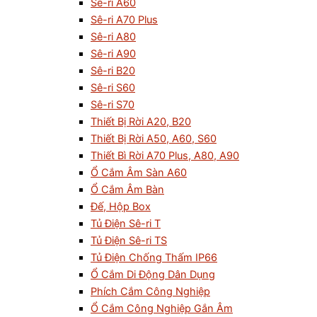
Sê-ri A60
Sê-ri A70 Plus
Sê-ri A80
Sê-ri A90
Sê-ri B20
Sê-ri S60
Sê-ri S70
Thiết Bị Rời A20, B20
Thiết Bị Rời A50, A60, S60
Thiết Bì Rời A70 Plus, A80, A90
Ổ Cắm Âm Sàn A60
Ổ Cắm Âm Bàn
Đế, Hộp Box
Tủ Điện Sê-ri T
Tủ Điện Sê-ri TS
Tủ Điện Chống Thấm IP66
Ổ Cắm Di Động Dân Dụng
Phích Cắm Công Nghiệp
Ổ Cắm Công Nghiệp Gắn Âm