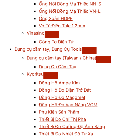
Ống Nối Đồng Mạ Thiếc NN-S
Ống Nối Đồng Mạ Thiếc VN-L
Ống Xoắn HDPE
Vỏ Tủ Điện Tole 1.2mm
Vinasino
Công Tơ Điện Tử
Dụng cụ cầm tay, Dụng Cụ Tools
Dụng cụ cầm tay (Taiwan / China)
Dụng Cụ Cầm Tay
Kyoritsu
Đồng Hồ Ampe Kìm
Đồng Hồ Đo Điện Trở Đất
Đồng Hồ Đo Megomet
Đồng Hồ Đo Vạn Năng VOM
Phụ Kiện Sản Phẩm
Thiết Bị Đo Chỉ Thị Pha
Thiết Bị Đo Cường Độ Ánh Sáng
Thiết Bị Đo Nhiệt Độ Từ Xa