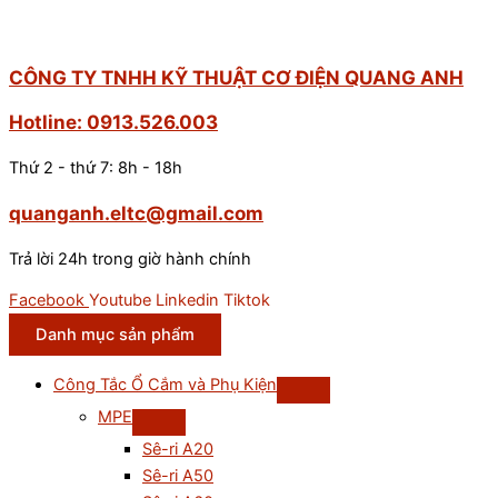
CÔNG TY TNHH KỸ THUẬT CƠ ĐIỆN QUANG ANH
Hotline: 0913.526.003
Thứ 2 - thứ 7: 8h - 18h
quanganh.eltc@gmail.com
Trả lời 24h trong giờ hành chính
Facebook
Youtube
Linkedin
Tiktok
Danh mục sản phẩm
Công Tắc Ổ Cắm và Phụ Kiện
MPE
Sê-ri A20
Sê-ri A50