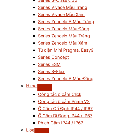
Series S-Classic 30
Series Vivace Màu Trắng
Series Vivace Màu Xám
Series Zencelo A Màu Trắng
Series Zencelo Màu Đồng
Series Zencelo Màu Trắng
Series Zencelo Màu Xám
Tủ điện Mini Pragma, Easy9
Series Concept
Series ESM
Series S-Flexi
Series Zencelo A Màu Đồng
Himel
Công tắc ổ cắm Click
Công tắc ổ cắm Prime V2
Ổ Cắm Cố Định IP44 / IP67
Ổ Cắm Di Động IP44 / IP67
Phích Cắm IP44 / IP67
Lioa