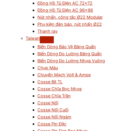
Đồng Hồ Tủ Điện AC 72×72
Đồng Hồ Tủ Điện AC 96×96
Nút nhấn, công tắc Ø22 Modular
Phụ kiện đèn báo, nút nhấn Ø22
Thanh ray
Taiwan
Biến Dòng Bảo Vệ Băng Quấn
Biến Dòng Đo Lường Băng Quấn
Biến Dòng Đo Lường Nhựa Vuông
Chụp Màu
Chuyển Mạch Volt & Ampe
Cosse Bít TL
Cosse Chĩa Bọc Nhựa
Cosse Chĩa Trần
Cosse Nối
Cosse Nối Cuối
Cosse Nối Ngàm
Cosse Pin Đặc