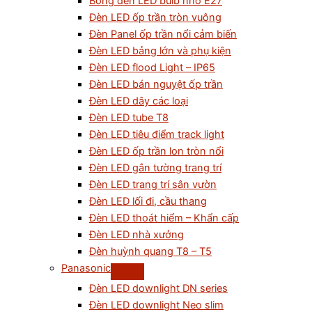
Bóng đèn LED bulb nhỏ E27
Đèn LED ốp trần tròn vuông
Đèn Panel ốp trần nổi cảm biến
Đèn LED bảng lớn và phụ kiện
Đèn LED flood Light – IP65
Đèn LED bán nguyệt ốp trần
Đèn LED dây các loại
Đèn LED tube T8
Đèn LED tiêu điểm track light
Đèn LED ốp trần lon tròn nổi
Đèn LED gắn tường trang trí
Đèn LED trang trí sân vườn
Đèn LED lối đi, cầu thang
Đèn LED thoát hiểm – Khẩn cấp
Đèn LED nhà xưởng
Đèn huỳnh quang T8 – T5
Panasonic
Đèn LED downlight DN series
Đèn LED downlight Neo slim