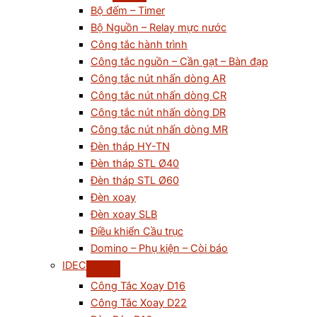
Bộ đếm – Timer
Bộ Nguồn – Relay mực nước
Công tắc hành trình
Công tắc nguồn – Cần gạt – Bàn đạp
Công tắc nút nhấn dòng AR
Công tắc nút nhấn dòng CR
Công tắc nút nhấn dòng DR
Công tắc nút nhấn dòng MR
Đèn tháp HY-TN
Đèn tháp STL Ø40
Đèn tháp STL Ø60
Đèn xoay
Đèn xoay SLB
Điều khiển Cầu trục
Domino – Phụ kiện – Còi báo
IDEC
Công Tắc Xoay D16
Công Tắc Xoay D22