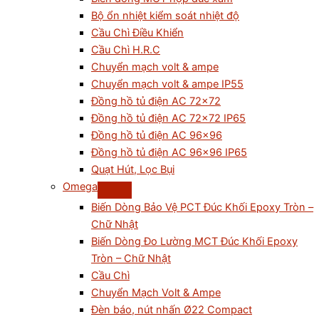
Bộ ổn nhiệt kiểm soát nhiệt độ
Cầu Chì Điều Khiển
Cầu Chì H.R.C
Chuyển mạch volt & ampe
Chuyển mạch volt & ampe IP55
Đồng hồ tủ điện AC 72×72
Đồng hồ tủ điện AC 72×72 IP65
Đồng hồ tủ điện AC 96×96
Đồng hồ tủ điện AC 96×96 IP65
Quạt Hút, Lọc Bụi
Omega
Biến Dòng Bảo Vệ PCT Đúc Khối Epoxy Tròn –
Chữ Nhật
Biến Dòng Đo Lường MCT Đúc Khối Epoxy
Tròn – Chữ Nhật
Cầu Chì
Chuyển Mạch Volt & Ampe
Đèn báo, nút nhấn Ø22 Compact