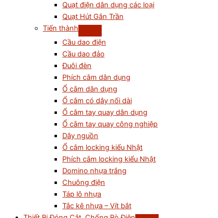
Quạt điện dân dụng các loại
Quạt Hút Gắn Trần
Tiến thành
Cầu dao điện
Cầu dao đảo
Đuôi đèn
Phích cắm dân dụng
Ổ cắm dân dụng
Ổ cắm có dây nối dài
Ổ cắm tay quay dân dụng
Ổ cắm tay quay công nghiệp
Dây nguồn
Ổ cắm locking kiểu Nhật
Phích cắm locking kiểu Nhật
Domino nhựa trắng
Chuông điện
Táp lô nhựa
Tắc kê nhựa – Vít bắt
Thiết Bị Đóng Cắt, Chống Rò Điện