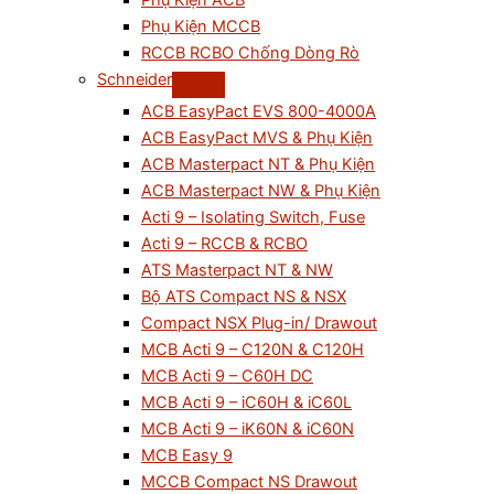
Phụ Kiện ACB
Phụ Kiện MCCB
RCCB RCBO Chống Dòng Rò
Schneider
ACB EasyPact EVS 800-4000A
ACB EasyPact MVS & Phụ Kiện
ACB Masterpact NT & Phụ Kiện
ACB Masterpact NW & Phụ Kiện
Acti 9 – Isolating Switch, Fuse
Acti 9 – RCCB & RCBO
ATS Masterpact NT & NW
Bộ ATS Compact NS & NSX
Compact NSX Plug-in/ Drawout
MCB Acti 9 – C120N & C120H
MCB Acti 9 – C60H DC
MCB Acti 9 – iC60H & iC60L
MCB Acti 9 – iK60N & iC60N
MCB Easy 9
MCCB Compact NS Drawout