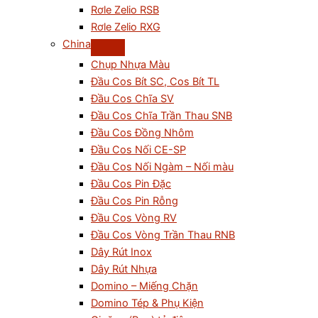
Rơle Zelio RSB
Rơle Zelio RXG
China
Chụp Nhựa Màu
Đầu Cos Bít SC, Cos Bít TL
Đầu Cos Chĩa SV
Đầu Cos Chĩa Trần Thau SNB
Đầu Cos Đồng Nhôm
Đầu Cos Nối CE-SP
Đầu Cos Nối Ngàm – Nối màu
Đầu Cos Pin Đặc
Đầu Cos Pin Rỗng
Đầu Cos Vòng RV
Đầu Cos Vòng Trần Thau RNB
Dây Rút Inox
Dây Rút Nhựa
Domino – Miếng Chặn
Domino Tép & Phụ Kiện