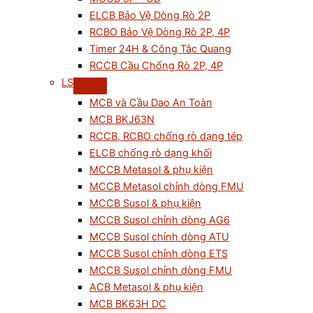
ELCB Bảo Vệ Dòng Rò 2P
RCBO Bảo Vệ Dòng Rò 2P, 4P
Timer 24H & Công Tắc Quang
RCCB Cầu Chống Rò 2P, 4P
LS
MCB và Cầu Dao An Toàn
MCB BKJ63N
RCCB, RCBO chống rò dạng tép
ELCB chống rò dạng khối
MCCB Metasol & phụ kiện
MCCB Metasol chỉnh dòng FMU
MCCB Susol & phụ kiện
MCCB Susol chỉnh dòng AG6
MCCB Susol chỉnh dòng ATU
MCCB Susol chỉnh dòng ETS
MCCB Susol chỉnh dòng FMU
ACB Metasol & phụ kiện
MCB BK63H DC