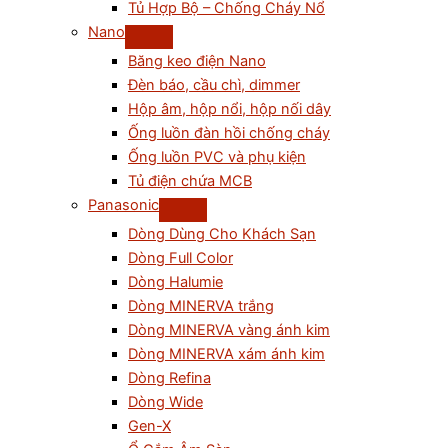
Tủ Hợp Bộ – Chống Cháy Nổ
Nano
Băng keo điện Nano
Đèn báo, cầu chì, dimmer
Hộp âm, hộp nổi, hộp nối dây
Ống luồn đàn hồi chống cháy
Ống luồn PVC và phụ kiện
Tủ điện chứa MCB
Panasonic
Dòng Dùng Cho Khách Sạn
Dòng Full Color
Dòng Halumie
Dòng MINERVA trắng
Dòng MINERVA vàng ánh kim
Dòng MINERVA xám ánh kim
Dòng Refina
Dòng Wide
Gen-X