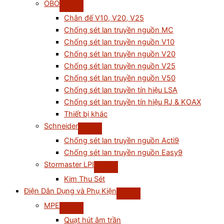
OBO
Chân đế V10, V20, V25
Chống sét lan truyền nguồn MC
Chống sét lan truyền nguồn V10
Chống sét lan truyền nguồn V20
Chống sét lan truyền nguồn V25
Chống sét lan truyền nguồn V50
Chống sét lan truyền tín hiệu LSA
Chống sét lan truyền tín hiệu RJ & KOAX
Thiết bị khác
Schneider
Chống sét lan truyền nguồn Acti9
Chống sét lan truyền nguồn Easy9
Stormaster LPI
Kim Thu Sét
Điện Dân Dụng và Phụ Kiện
MPE
Quạt hút âm trần