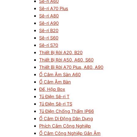
Sê-ri A60
Sê-ri A70 Plus
Sê-ri A80
Sê-ri A90
Sê-ri B20
Sê-ri S60
Sê-ri S70
Thiết Bị Rời A20, B20
Thiết Bị Rời A50, A60, S60
Thiết Bì Rời A70 Plus, A80, A90
Ổ Cắm Âm Sàn A60
Ổ Cắm Âm Bàn
Đế, Hộp Box
Tủ Điện Sê-ri T
Tủ Điện Sê-ri TS
Tủ Điện Chống Thấm IP66
Ổ Cắm Di Động Dân Dụng
Phích Cắm Công Nghiệp
Ổ Cắm Công Nghiệp Gắn Âm