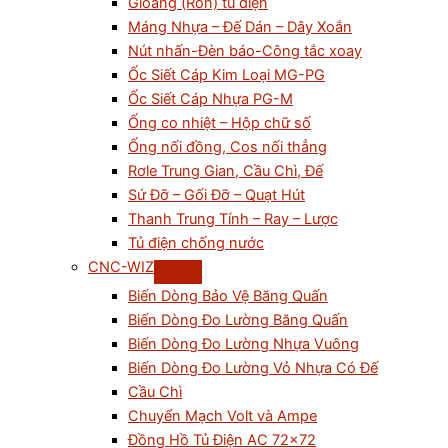
Gioăng (Ron) tủ điện
Máng Nhựa – Đế Dán – Dây Xoắn
Nút nhấn-Đèn báo-Công tắc xoay
Ốc Siết Cáp Kim Loại MG-PG
Ốc Siết Cáp Nhựa PG-M
Ống co nhiệt – Hộp chữ số
Ống nối đồng, Cos nối thẳng
Rơle Trung Gian, Cầu Chì, Đế
Sứ Đỡ – Gối Đỡ – Quạt Hút
Thanh Trung Tính – Ray – Lược
Tủ điện chống nước
CNC-WIZ
Biến Dòng Bảo Vệ Băng Quấn
Biến Dòng Đo Lường Băng Quấn
Biến Dòng Đo Lường Nhựa Vuông
Biến Dòng Đo Lường Vỏ Nhựa Có Đế
Cầu Chì
Chuyển Mạch Volt và Ampe
Đồng Hồ Tủ Điện AC 72×72