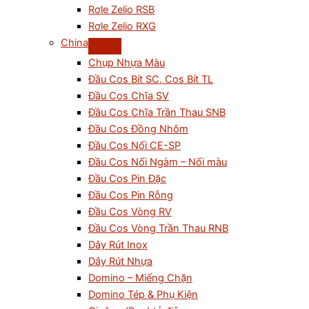
Rơle Zelio RSB
Rơle Zelio RXG
China
Chụp Nhựa Màu
Đầu Cos Bít SC, Cos Bít TL
Đầu Cos Chĩa SV
Đầu Cos Chĩa Trần Thau SNB
Đầu Cos Đồng Nhôm
Đầu Cos Nối CE-SP
Đầu Cos Nối Ngàm – Nối màu
Đầu Cos Pin Đặc
Đầu Cos Pin Rỗng
Đầu Cos Vòng RV
Đầu Cos Vòng Trần Thau RNB
Dây Rút Inox
Dây Rút Nhựa
Domino – Miếng Chặn
Domino Tép & Phụ Kiện