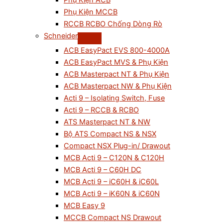
Phụ Kiện ACB
Phụ Kiện MCCB
RCCB RCBO Chống Dòng Rò
Schneider
ACB EasyPact EVS 800-4000A
ACB EasyPact MVS & Phụ Kiện
ACB Masterpact NT & Phụ Kiện
ACB Masterpact NW & Phụ Kiện
Acti 9 – Isolating Switch, Fuse
Acti 9 – RCCB & RCBO
ATS Masterpact NT & NW
Bộ ATS Compact NS & NSX
Compact NSX Plug-in/ Drawout
MCB Acti 9 – C120N & C120H
MCB Acti 9 – C60H DC
MCB Acti 9 – iC60H & iC60L
MCB Acti 9 – iK60N & iC60N
MCB Easy 9
MCCB Compact NS Drawout