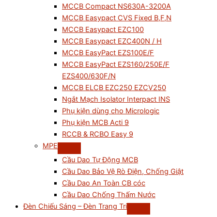
MCCB Compact NS630A-3200A
MCCB Easypact CVS Fixed B,F,N
MCCB Easypact EZC100
MCCB Easypact EZC400N / H
MCCB EasyPact EZS100E/F
MCCB EasyPact EZS160/250E/F
EZS400/630F/N
MCCB ELCB EZC250 EZCV250
Ngắt Mạch Isolator Interpact INS
Phụ kiện dùng cho Micrologic
Phụ kiện MCB Acti 9
RCCB & RCBO Easy 9
MPE
Cầu Dao Tự Động MCB
Cầu Dao Bảo Vệ Rò Điện, Chống Giật
Cầu Dao An Toàn CB cóc
Cầu Dao Chống Thấm Nước
Đèn Chiếu Sáng – Đèn Trang Trí