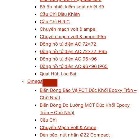
Bộ ổn nhiệt kiểm soát nhiệt độ
Cầu Chì Điều Khiển
Cầu Chì H.R.C
Chuyển mạch volt & ampe
Chuyển mạch volt & ampe IP55
Đồng hồ tủ điện AC 72×72
Đồng hồ tủ điện AC 72×72 IP65
Đồng hồ tủ điện AC 96×96
Đồng hồ tủ điện AC 96×96 IP65
Quạt Hút, Lọc Bụi
Omega
Biến Dòng Bảo Vệ PCT Đúc Khối Epoxy Tròn –
Chữ Nhật
Biến Dòng Đo Lường MCT Đúc Khối Epoxy
Tròn – Chữ Nhật
Cầu Chì
Chuyển Mạch Volt & Ampe
Đèn báo, nút nhấn Ø22 Compact