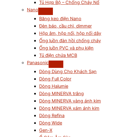
Tủ Hợp Bộ – Chống Cháy Nổ
Nano
Băng keo điện Nano
Đèn báo, cầu chì, dimmer
Hộp âm, hộp nổi, hộp nối dây
Ống luồn đàn hồi chống cháy
Ống luồn PVC và phụ kiện
Tủ điện chứa MCB
Panasonic
Dòng Dùng Cho Khách Sạn
Dòng Full Color
Dòng Halumie
Dòng MINERVA trắng
Dòng MINERVA vàng ánh kim
Dòng MINERVA xám ánh kim
Dòng Refina
Dòng Wide
Gen-X