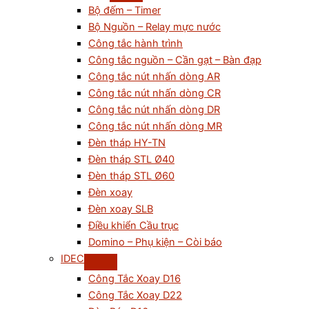
Bộ đếm – Timer
Bộ Nguồn – Relay mực nước
Công tắc hành trình
Công tắc nguồn – Cần gạt – Bàn đạp
Công tắc nút nhấn dòng AR
Công tắc nút nhấn dòng CR
Công tắc nút nhấn dòng DR
Công tắc nút nhấn dòng MR
Đèn tháp HY-TN
Đèn tháp STL Ø40
Đèn tháp STL Ø60
Đèn xoay
Đèn xoay SLB
Điều khiển Cầu trục
Domino – Phụ kiện – Còi báo
IDEC
Công Tắc Xoay D16
Công Tắc Xoay D22