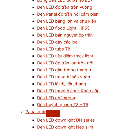
Bóng đèn LED bulb nhỏ E27
Đèn LED ốp trần tròn vuông
Đèn Panel ốp trần nổi cảm biến
Đèn LED bảng lớn và phụ kiện
Đèn LED flood Light – IP65
Đèn LED bán nguyệt ốp trần
Đèn LED dây các loại
Đèn LED tube T8
Đèn LED tiêu điểm track light
Đèn LED ốp trần lon tròn nổi
Đèn LED gắn tường trang trí
Đèn LED trang trí sân vườn
Đèn LED lối đi, cầu thang
Đèn LED thoát hiểm – Khẩn cấp
Đèn LED nhà xưởng
Đèn huỳnh quang T8 – T5
Panasonic
Đèn LED downlight DN series
Đèn LED downlight Neo slim