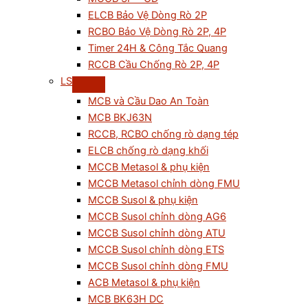
ELCB Bảo Vệ Dòng Rò 2P
RCBO Bảo Vệ Dòng Rò 2P, 4P
Timer 24H & Công Tắc Quang
RCCB Cầu Chống Rò 2P, 4P
LS
MCB và Cầu Dao An Toàn
MCB BKJ63N
RCCB, RCBO chống rò dạng tép
ELCB chống rò dạng khối
MCCB Metasol & phụ kiện
MCCB Metasol chỉnh dòng FMU
MCCB Susol & phụ kiện
MCCB Susol chỉnh dòng AG6
MCCB Susol chỉnh dòng ATU
MCCB Susol chỉnh dòng ETS
MCCB Susol chỉnh dòng FMU
ACB Metasol & phụ kiện
MCB BK63H DC