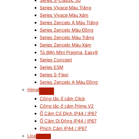
Series S-Classic 30
Series Vivace Màu Trắng
Series Vivace Màu Xám
Series Zencelo A Màu Trắng
Series Zencelo Màu Đồng
Series Zencelo Màu Trắng
Series Zencelo Màu Xám
Tủ điện Mini Pragma, Easy9
Series Concept
Series ESM
Series S-Flexi
Series Zencelo A Màu Đồng
Himel
Công tắc ổ cắm Click
Công tắc ổ cắm Prime V2
Ổ Cắm Cố Định IP44 / IP67
Ổ Cắm Di Động IP44 / IP67
Phích Cắm IP44 / IP67
Lioa