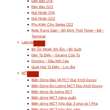
Đèn Báo D16
Đèn Báo D22
Nút Nhấn D16
Nút Nhấn D22
Phụ Kiện Cho Series D22
Rơle Trung Gian – Bộ Định Thời Timer – Đế –
Terminal
Leipole
Bộ Ổn Nhiệt, Độ Ẩm – Bộ Sưởi
Đèn Tủ Điện – Gioang Cửa Tủ
Domino – Đầu Nối Cáp
Quạt Hút Tủ Điện – Lọc Bụi
MT
Biến Dòng Bảo Vệ PCT Đúc Khối Epoxy
Biến Dòng Đo Lường MCT Đúc Khối Epoxy
Biến dòng đo lường RCT
Biến dòng MCT băng quấn
Biến dòng MCT hộp đúc 3 pha và 1 Pha
Biến dòng MCT hộp đúc xám