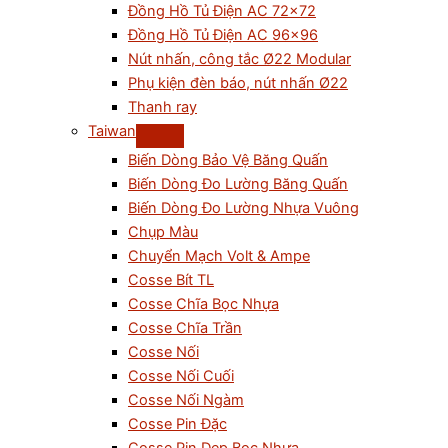
Đồng Hồ Tủ Điện AC 72×72
Đồng Hồ Tủ Điện AC 96×96
Nút nhấn, công tắc Ø22 Modular
Phụ kiện đèn báo, nút nhấn Ø22
Thanh ray
Taiwan
Biến Dòng Bảo Vệ Băng Quấn
Biến Dòng Đo Lường Băng Quấn
Biến Dòng Đo Lường Nhựa Vuông
Chụp Màu
Chuyển Mạch Volt & Ampe
Cosse Bít TL
Cosse Chĩa Bọc Nhựa
Cosse Chĩa Trần
Cosse Nối
Cosse Nối Cuối
Cosse Nối Ngàm
Cosse Pin Đặc