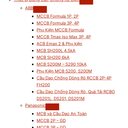
ABB
MCCB Formula 1P, 2P
MCCB Formula 3P, 4P
Phụ Kiện MCCB Formula
MCCB Tmax Iso Max 3P, 4P
ACB Emax 2 & Phụ kiện
MCB SH200L 4.5kA
MCB SH200 6kA
MCB S200M – S290 10kA
Phụ Kiện MCB S200, S200M
Cầu Dao Chống Dòng Rò RCCB 2P-4P
FH200
Cầu Dao Chống Dòng Rò, Quá Tải RCBO
DS201L, DS201, DS201M
Panasonic
MCB và Cầu Dao An Toàn
MCCB 2P – GD
MCCB 3P – GD