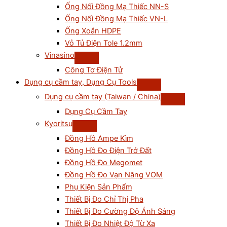
Ống Nối Đồng Mạ Thiếc NN-S
Ống Nối Đồng Mạ Thiếc VN-L
Ống Xoắn HDPE
Vỏ Tủ Điện Tole 1.2mm
Vinasino
Công Tơ Điện Tử
Dụng cụ cầm tay, Dụng Cụ Tools
Dụng cụ cầm tay (Taiwan / China)
Dụng Cụ Cầm Tay
Kyoritsu
Đồng Hồ Ampe Kìm
Đồng Hồ Đo Điện Trở Đất
Đồng Hồ Đo Megomet
Đồng Hồ Đo Vạn Năng VOM
Phụ Kiện Sản Phẩm
Thiết Bị Đo Chỉ Thị Pha
Thiết Bị Đo Cường Độ Ánh Sáng
Thiết Bị Đo Nhiệt Độ Từ Xa