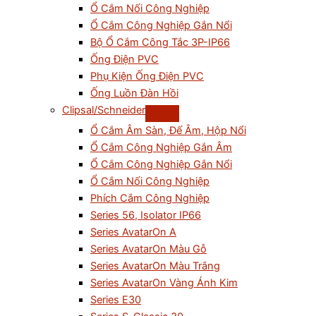
Ổ Cắm Nối Công Nghiệp
Ổ Cắm Công Nghiệp Gắn Nổi
Bộ Ổ Cắm Công Tắc 3P-IP66
Ống Điện PVC
Phụ Kiện Ống Điện PVC
Ống Luồn Đàn Hồi
Clipsal/Schneider
Ổ Cắm Âm Sàn, Đế Âm, Hộp Nổi
Ổ Cắm Công Nghiệp Gắn Âm
Ổ Cắm Công Nghiệp Gắn Nổi
Ổ Cắm Nối Công Nghiệp
Phích Cắm Công Nghiệp
Series 56, Isolator IP66
Series AvatarOn A
Series AvatarOn Màu Gỗ
Series AvatarOn Màu Trắng
Series AvatarOn Vàng Ánh Kim
Series E30