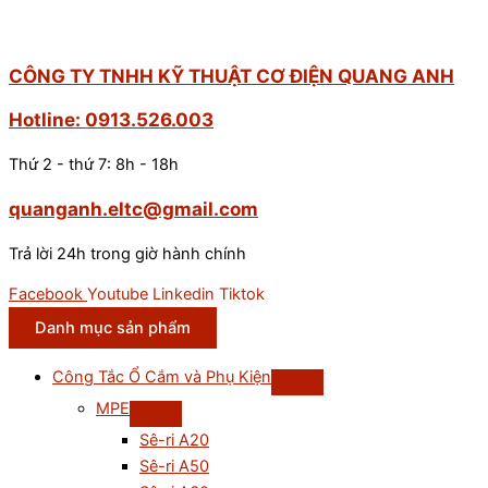
CÔNG TY TNHH KỸ THUẬT CƠ ĐIỆN QUANG ANH
Hotline: 0913.526.003
Thứ 2 - thứ 7: 8h - 18h
quanganh.eltc@gmail.com
Trả lời 24h trong giờ hành chính
Facebook
Youtube
Linkedin
Tiktok
Danh mục sản phẩm
Công Tắc Ổ Cắm và Phụ Kiện
MPE
Sê-ri A20
Sê-ri A50