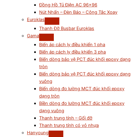
Đồng Hồ Tủ Điện AC 96×96
Nút Nhấn – Đèn Báo – Công Tắc Xoay
Euroklas
Thanh Đỡ Busbar Euroklas
Gama
Biến áp cách ly điều khiển 1 pha
Biến áp cách ly điều khiển 3 pha
Biến dòng bảo vệ PCT đúc khối epoxy dạng
tròn
Biến dòng bảo vệ PCT đúc khối epoxy dạng
vuông
Biến dòng đo lường MCT đúc khối epoxy
dạng tròn
Biền dòng đo lường MCT đúc khối epoxy
dạng vuông
Thanh trung tính – Gối đỡ
Thanh trung tính có vỏ nhựa
Hanyoung