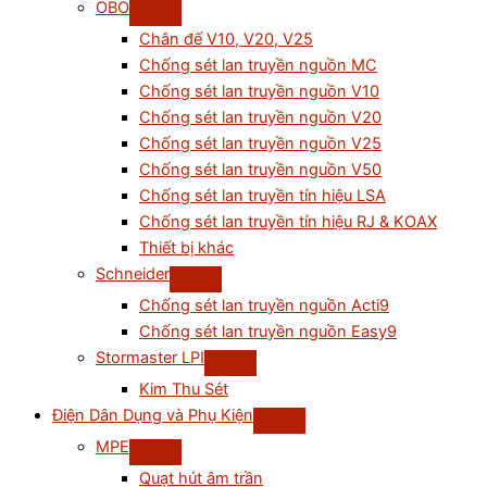
OBO
Chân đế V10, V20, V25
Chống sét lan truyền nguồn MC
Chống sét lan truyền nguồn V10
Chống sét lan truyền nguồn V20
Chống sét lan truyền nguồn V25
Chống sét lan truyền nguồn V50
Chống sét lan truyền tín hiệu LSA
Chống sét lan truyền tín hiệu RJ & KOAX
Thiết bị khác
Schneider
Chống sét lan truyền nguồn Acti9
Chống sét lan truyền nguồn Easy9
Stormaster LPI
Kim Thu Sét
Điện Dân Dụng và Phụ Kiện
MPE
Quạt hút âm trần