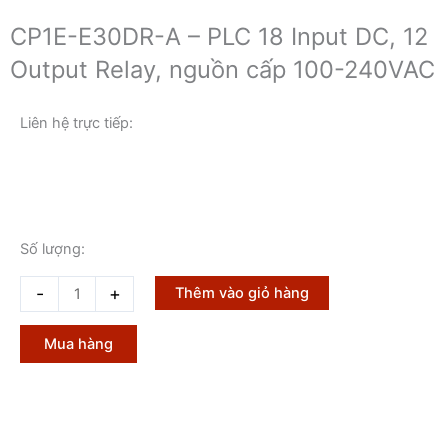
CP1E-E30DR-A – PLC 18 Input DC, 12
Output Relay, nguồn cấp 100-240VAC
Liên hệ trực tiếp:
Số lượng:
CP1E-
-
+
Thêm vào giỏ hàng
E30DR-
A
Mua hàng
-
PLC
18
Input