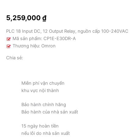
DC,
12
5,259,000
₫
Output
Relay,
PLC 18 Input DC, 12 Output Relay, nguồn cấp 100-240VAC
nguồn
Mã sản phẩm: CP1E-E30DR-A
cấp
Thương hiệu: Omron
100-
240VAC
Chia sẻ:
số
lượng
Miễn phí vận chuyển
khu vực nội thành
Bảo hành chính hãng
Bảo hành của nhà sản xuất
15 ngày hoàn tiền
nếu lỗi do nhà sản xuất