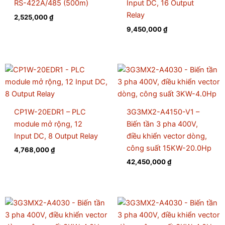
RS-422A/485 (500m)
Input DC, 16 Output
Relay
2,525,000
₫
9,450,000
₫
CP1W-20EDR1 – PLC
3G3MX2-A4150-V1 –
module mở rộng, 12
Biến tần 3 pha 400V,
Input DC, 8 Output Relay
điều khiển vector dòng,
công suất 15KW-20.0Hp
4,768,000
₫
42,450,000
₫