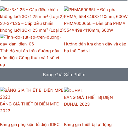
SJ-3×1.25 – Cáp điều khiển
PHMA60065L – Đèn pha PHMA,
không lưới 3Cx1.25 mm² (Loại 2)
554x498x110mm, 600W
Hướng dẫn lựa chọn dây và cáp
Tính độ sụt áp trên đường dây
hạ thế Cadivi
dẫn điện-Công thức và 1 số ví
dụ
Bảng Giá Sản Phẩm
BẢNG GIÁ THIẾT BỊ ĐIỆN
BẢNG GIÁ THIẾT BỊ ĐIỆN MPE
DUHAL 2023
2023
Bảng giá phụ kiện tủ điện IDEC
Bảng giá thiết bị tự động