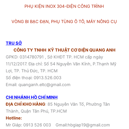
PHỤ KIỆN INOX 304-ĐIỆN CÔNG TRÌNH
VÒNG BI BẠC ĐẠN, PHỤ TÙNG Ô TÔ, MÁY NÔNG CỤ
TRỤ SỞ
CÔNG TY TNHH KỸ THUẬT CƠ ĐIỆN QUANG ANH
GPKD: 0314780791 , Sở KHĐT TP. HCM cấp ngày
11/12/2017. Địa chỉ: Số 54 Nguyễn Văn Kỉnh, P.Thạnh Mỹ
Lợi, TP. Thủ Đức, TP. HCM
Số điện thoại:
0913.526.003
Email:
quanganh.eltc@gmail.com
CHI NHÁNH HỒ CHÍ MINH
ĐỊA CHỈ KHO HÀNG
: 85 Nguyễn Văn Tố, Phường Tân
Thành, Quận Tân Phú, TP.HCM
Hotline:
Mr Giáp:
0913 526 003
Gmail:hbgiap19@gmail.com