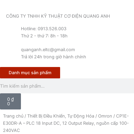
Nhảy
tới
CÔNG TY TNHH KỸ THUẬT CƠ ĐIỆN QUANG ANH
nội
dung
Hotline: 0913.526.003
Thứ 2 - thứ 7: 8h - 18h
quanganh.eltc@gmail.com
Trả lời 24h trong giờ hành chính
Danh mục sản phẩm
Tìm
kiếm
Cart
0
₫
0
Trang chủ
/
Thiết Bị Điều Khiển, Tự Động Hóa
/
Omron
/
CP1E-
E30DR-A – PLC 18 Input DC, 12 Output Relay, nguồn cấp 100-
240VAC