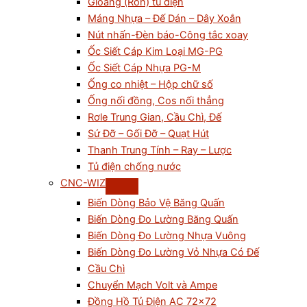
Gioăng (Ron) tủ điện
Máng Nhựa – Đế Dán – Dây Xoắn
Nút nhấn-Đèn báo-Công tắc xoay
Ốc Siết Cáp Kim Loại MG-PG
Ốc Siết Cáp Nhựa PG-M
Ống co nhiệt – Hộp chữ số
Ống nối đồng, Cos nối thẳng
Rơle Trung Gian, Cầu Chì, Đế
Sứ Đỡ – Gối Đỡ – Quạt Hút
Thanh Trung Tính – Ray – Lược
Tủ điện chống nước
CNC-WIZ
Biến Dòng Bảo Vệ Băng Quấn
Biến Dòng Đo Lường Băng Quấn
Biến Dòng Đo Lường Nhựa Vuông
Biến Dòng Đo Lường Vỏ Nhựa Có Đế
Cầu Chì
Chuyển Mạch Volt và Ampe
Đồng Hồ Tủ Điện AC 72×72