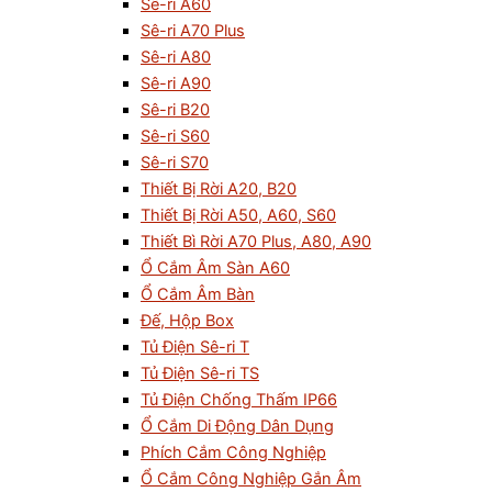
Sê-ri A60
Sê-ri A70 Plus
Sê-ri A80
Sê-ri A90
Sê-ri B20
Sê-ri S60
Sê-ri S70
Thiết Bị Rời A20, B20
Thiết Bị Rời A50, A60, S60
Thiết Bì Rời A70 Plus, A80, A90
Ổ Cắm Âm Sàn A60
Ổ Cắm Âm Bàn
Đế, Hộp Box
Tủ Điện Sê-ri T
Tủ Điện Sê-ri TS
Tủ Điện Chống Thấm IP66
Ổ Cắm Di Động Dân Dụng
Phích Cắm Công Nghiệp
Ổ Cắm Công Nghiệp Gắn Âm