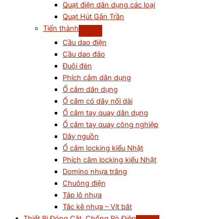
Quạt điện dân dụng các loại
Quạt Hút Gắn Trần
Tiến thành
Cầu dao điện
Cầu dao đảo
Đuôi đèn
Phích cắm dân dụng
Ổ cắm dân dụng
Ổ cắm có dây nối dài
Ổ cắm tay quay dân dụng
Ổ cắm tay quay công nghiệp
Dây nguồn
Ổ cắm locking kiểu Nhật
Phích cắm locking kiểu Nhật
Domino nhựa trắng
Chuông điện
Táp lô nhựa
Tắc kê nhựa – Vít bắt
Thiết Bị Đóng Cắt, Chống Rò Điện