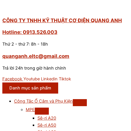
CÔNG TY TNHH KỸ THUẬT CƠ ĐIỆN QUANG ANH
Hotline: 0913.526.003
Thứ 2 - thứ 7: 8h - 18h
quanganh.eltc@gmail.com
Trả lời 24h trong giờ hành chính
Facebook
Youtube
Linkedin
Tiktok
Danh mục sản phẩm
Công Tắc Ổ Cắm và Phụ Kiện
MPE
Sê-ri A20
Sê-ri A50