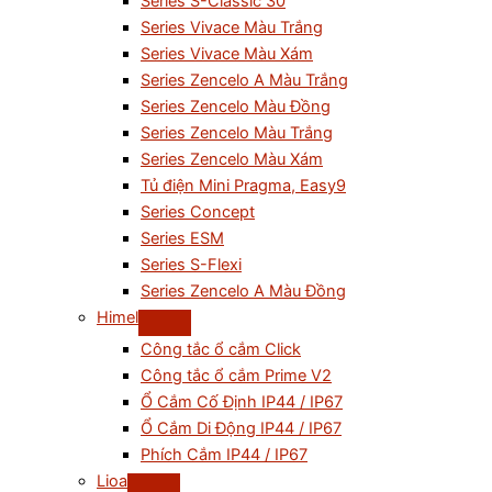
Series S-Classic 30
Series Vivace Màu Trắng
Series Vivace Màu Xám
Series Zencelo A Màu Trắng
Series Zencelo Màu Đồng
Series Zencelo Màu Trắng
Series Zencelo Màu Xám
Tủ điện Mini Pragma, Easy9
Series Concept
Series ESM
Series S-Flexi
Series Zencelo A Màu Đồng
Himel
Công tắc ổ cắm Click
Công tắc ổ cắm Prime V2
Ổ Cắm Cố Định IP44 / IP67
Ổ Cắm Di Động IP44 / IP67
Phích Cắm IP44 / IP67
Lioa