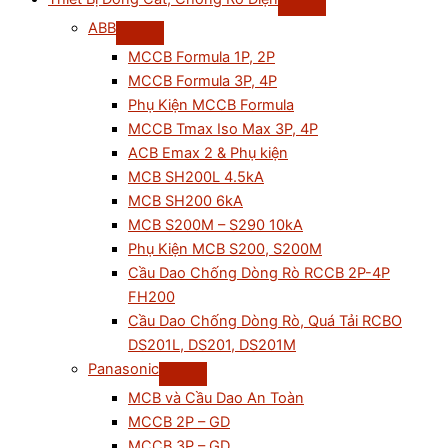
ABB
MCCB Formula 1P, 2P
MCCB Formula 3P, 4P
Phụ Kiện MCCB Formula
MCCB Tmax Iso Max 3P, 4P
ACB Emax 2 & Phụ kiện
MCB SH200L 4.5kA
MCB SH200 6kA
MCB S200M – S290 10kA
Phụ Kiện MCB S200, S200M
Cầu Dao Chống Dòng Rò RCCB 2P-4P
FH200
Cầu Dao Chống Dòng Rò, Quá Tải RCBO
DS201L, DS201, DS201M
Panasonic
MCB và Cầu Dao An Toàn
MCCB 2P – GD
MCCB 3P – GD