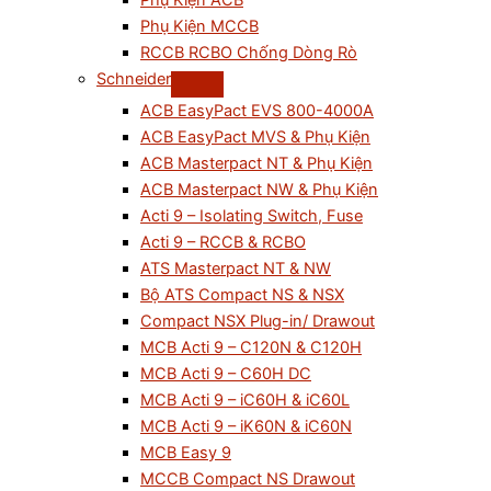
Phụ Kiện ACB
Phụ Kiện MCCB
RCCB RCBO Chống Dòng Rò
Schneider
ACB EasyPact EVS 800-4000A
ACB EasyPact MVS & Phụ Kiện
ACB Masterpact NT & Phụ Kiện
ACB Masterpact NW & Phụ Kiện
Acti 9 – Isolating Switch, Fuse
Acti 9 – RCCB & RCBO
ATS Masterpact NT & NW
Bộ ATS Compact NS & NSX
Compact NSX Plug-in/ Drawout
MCB Acti 9 – C120N & C120H
MCB Acti 9 – C60H DC
MCB Acti 9 – iC60H & iC60L
MCB Acti 9 – iK60N & iC60N
MCB Easy 9
MCCB Compact NS Drawout