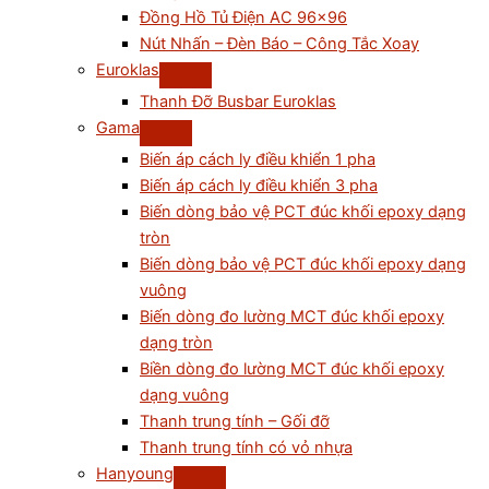
Đồng Hồ Tủ Điện AC 96×96
Nút Nhấn – Đèn Báo – Công Tắc Xoay
Euroklas
Thanh Đỡ Busbar Euroklas
Gama
Biến áp cách ly điều khiển 1 pha
Biến áp cách ly điều khiển 3 pha
Biến dòng bảo vệ PCT đúc khối epoxy dạng
tròn
Biến dòng bảo vệ PCT đúc khối epoxy dạng
vuông
Biến dòng đo lường MCT đúc khối epoxy
dạng tròn
Biền dòng đo lường MCT đúc khối epoxy
dạng vuông
Thanh trung tính – Gối đỡ
Thanh trung tính có vỏ nhựa
Hanyoung