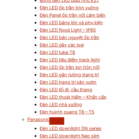
Bóng đèn LED bulb nhỏ E27
Đèn LED ốp trần tròn vuông
Đèn Panel ốp trần nổi cảm biến
Đèn LED bảng lớn và phụ kiện
Đèn LED flood Light – IP65
Đèn LED bán nguyệt ốp trần
Đèn LED dây các loại
Đèn LED tube T8
Đèn LED tiêu điểm track light
Đèn LED ốp trần lon tròn nổi
Đèn LED gắn tường trang trí
Đèn LED trang trí sân vườn
Đèn LED lối đi, cầu thang
Đèn LED thoát hiểm – Khẩn cấp
Đèn LED nhà xưởng
Đèn huỳnh quang T8 – T5
Panasonic
Đèn LED downlight DN series
Đèn LED downlight Neo slim