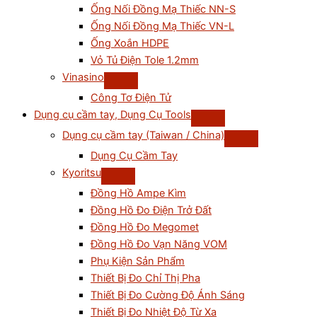
Ống Nối Đồng Mạ Thiếc NN-S
Ống Nối Đồng Mạ Thiếc VN-L
Ống Xoắn HDPE
Vỏ Tủ Điện Tole 1.2mm
Vinasino
Công Tơ Điện Tử
Dụng cụ cầm tay, Dụng Cụ Tools
Dụng cụ cầm tay (Taiwan / China)
Dụng Cụ Cầm Tay
Kyoritsu
Đồng Hồ Ampe Kìm
Đồng Hồ Đo Điện Trở Đất
Đồng Hồ Đo Megomet
Đồng Hồ Đo Vạn Năng VOM
Phụ Kiện Sản Phẩm
Thiết Bị Đo Chỉ Thị Pha
Thiết Bị Đo Cường Độ Ánh Sáng
Thiết Bị Đo Nhiệt Độ Từ Xa