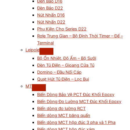
Đèn Báo D16
Đèn Báo D22
Nút Nhấn D16
Nút Nhấn D22
Phụ Kiện Cho Series D22
Rơle Trung Gian – Bộ Định Thời Timer – Đế –
Terminal
Leipole
Bộ Ổn Nhiệt, Độ Ẩm – Bộ Sưởi
Đèn Tủ Điện – Gioang Cửa Tủ
Domino – Đầu Nối Cáp
Quạt Hút Tủ Điện – Lọc Bụi
MT
Biến Dòng Bảo Vệ PCT Đúc Khối Epoxy
Biến Dòng Đo Lường MCT Đúc Khối Epoxy
Biến dòng đo lường RCT
Biến dòng MCT băng quấn
Biến dòng MCT hộp đúc 3 pha và 1 Pha
Biến dòng MCT hộp đúc xám