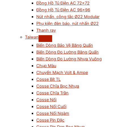
Đồng Hồ Tủ Điện AC 72×72
Đồng Hồ Tủ Điện AC 96×96
Nút nhấn, công tắc Ø22 Modular
Phụ kiện đèn báo, nút nhấn Ø22
Thanh ray
Taiwan
Biến Dòng Bảo Vệ Băng Quấn
Biến Dòng Đo Lường Băng Quấn
Biến Dòng Đo Lường Nhựa Vuông
Chụp Màu
Chuyển Mạch Volt & Ampe
Cosse Bít TL
Cosse Chĩa Bọc Nhựa
Cosse Chĩa Trần
Cosse Nối
Cosse Nối Cuối
Cosse Nối Ngàm
Cosse Pin Đặc