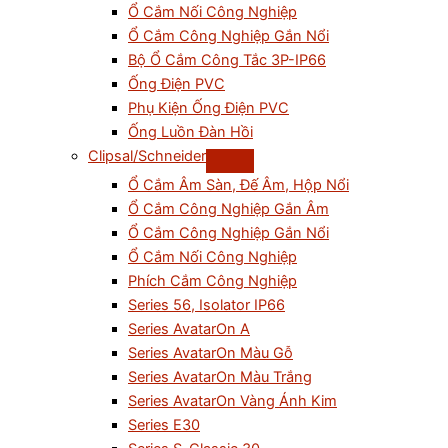
Ổ Cắm Nối Công Nghiệp
Ổ Cắm Công Nghiệp Gắn Nổi
Bộ Ổ Cắm Công Tắc 3P-IP66
Ống Điện PVC
Phụ Kiện Ống Điện PVC
Ống Luồn Đàn Hồi
Clipsal/Schneider
Ổ Cắm Âm Sàn, Đế Âm, Hộp Nổi
Ổ Cắm Công Nghiệp Gắn Âm
Ổ Cắm Công Nghiệp Gắn Nổi
Ổ Cắm Nối Công Nghiệp
Phích Cắm Công Nghiệp
Series 56, Isolator IP66
Series AvatarOn A
Series AvatarOn Màu Gỗ
Series AvatarOn Màu Trắng
Series AvatarOn Vàng Ánh Kim
Series E30