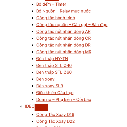
Bộ đếm – Timer
Bộ Nguồn – Relay mực nước
Công tắc hành trình
Công tắc nguồn – Cần gạt – Bàn đạp
Công tắc nút nhấn dòng AR
Công tắc nút nhấn dòng CR
Công tắc nút nhấn dòng DR
Công tắc nút nhấn dòng MR
Đèn tháp HY-TN
Đèn tháp STL Ø40
Đèn tháp STL Ø60
Đèn xoay
Đèn xoay SLB
Điều khiển Cầu trục
Domino – Phụ kiện – Còi báo
IDEC
Công Tắc Xoay D16
Công Tắc Xoay D22