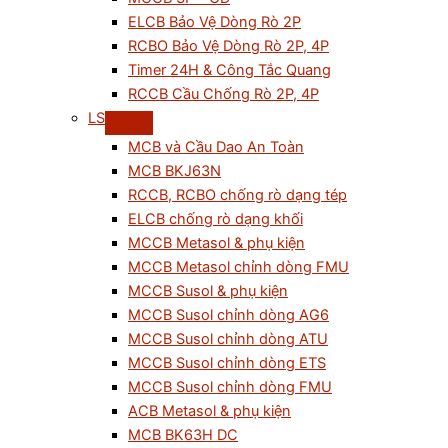
ELCB Bảo Vệ Dòng Rò 2P
RCBO Bảo Vệ Dòng Rò 2P, 4P
Timer 24H & Công Tắc Quang
RCCB Cầu Chống Rò 2P, 4P
LS
MCB và Cầu Dao An Toàn
MCB BKJ63N
RCCB, RCBO chống rò dạng tép
ELCB chống rò dạng khối
MCCB Metasol & phụ kiện
MCCB Metasol chỉnh dòng FMU
MCCB Susol & phụ kiện
MCCB Susol chỉnh dòng AG6
MCCB Susol chỉnh dòng ATU
MCCB Susol chỉnh dòng ETS
MCCB Susol chỉnh dòng FMU
ACB Metasol & phụ kiện
MCB BK63H DC