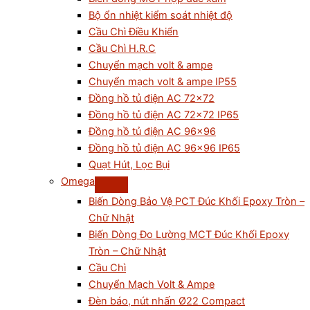
Bộ ổn nhiệt kiểm soát nhiệt độ
Cầu Chì Điều Khiển
Cầu Chì H.R.C
Chuyển mạch volt & ampe
Chuyển mạch volt & ampe IP55
Đồng hồ tủ điện AC 72×72
Đồng hồ tủ điện AC 72×72 IP65
Đồng hồ tủ điện AC 96×96
Đồng hồ tủ điện AC 96×96 IP65
Quạt Hút, Lọc Bụi
Omega
Biến Dòng Bảo Vệ PCT Đúc Khối Epoxy Tròn –
Chữ Nhật
Biến Dòng Đo Lường MCT Đúc Khối Epoxy
Tròn – Chữ Nhật
Cầu Chì
Chuyển Mạch Volt & Ampe
Đèn báo, nút nhấn Ø22 Compact