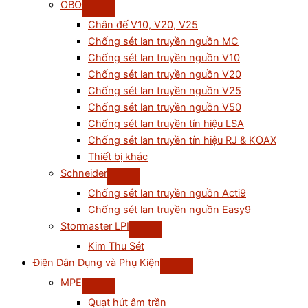
OBO
Chân đế V10, V20, V25
Chống sét lan truyền nguồn MC
Chống sét lan truyền nguồn V10
Chống sét lan truyền nguồn V20
Chống sét lan truyền nguồn V25
Chống sét lan truyền nguồn V50
Chống sét lan truyền tín hiệu LSA
Chống sét lan truyền tín hiệu RJ & KOAX
Thiết bị khác
Schneider
Chống sét lan truyền nguồn Acti9
Chống sét lan truyền nguồn Easy9
Stormaster LPI
Kim Thu Sét
Điện Dân Dụng và Phụ Kiện
MPE
Quạt hút âm trần