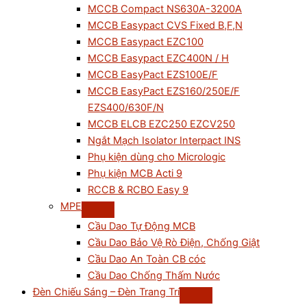
MCCB Compact NS630A-3200A
MCCB Easypact CVS Fixed B,F,N
MCCB Easypact EZC100
MCCB Easypact EZC400N / H
MCCB EasyPact EZS100E/F
MCCB EasyPact EZS160/250E/F
EZS400/630F/N
MCCB ELCB EZC250 EZCV250
Ngắt Mạch Isolator Interpact INS
Phụ kiện dùng cho Micrologic
Phụ kiện MCB Acti 9
RCCB & RCBO Easy 9
MPE
Cầu Dao Tự Động MCB
Cầu Dao Bảo Vệ Rò Điện, Chống Giật
Cầu Dao An Toàn CB cóc
Cầu Dao Chống Thấm Nước
Đèn Chiếu Sáng – Đèn Trang Trí