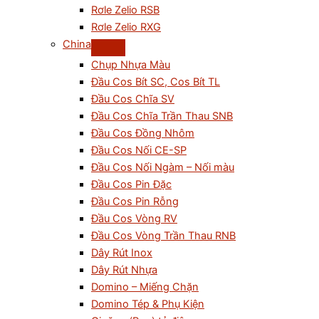
Rơle Zelio RSB
Rơle Zelio RXG
China
Chụp Nhựa Màu
Đầu Cos Bít SC, Cos Bít TL
Đầu Cos Chĩa SV
Đầu Cos Chĩa Trần Thau SNB
Đầu Cos Đồng Nhôm
Đầu Cos Nối CE-SP
Đầu Cos Nối Ngàm – Nối màu
Đầu Cos Pin Đặc
Đầu Cos Pin Rỗng
Đầu Cos Vòng RV
Đầu Cos Vòng Trần Thau RNB
Dây Rút Inox
Dây Rút Nhựa
Domino – Miếng Chặn
Domino Tép & Phụ Kiện