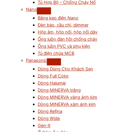
Tủ Hợp Bộ – Chống Cháy Nổ
Nano
Băng keo điện Nano
Đèn báo, cầu chì, dimmer
Hộp âm, hộp nổi, hộp nối dây
Ống luồn đàn hồi chống cháy
Ống luồn PVC và phụ kiện
Tủ điện chứa MCB
Panasonic
Dòng Dùng Cho Khách Sạn
Dòng Full Color
Dòng Halumie
Dòng MINERVA trắng
Dòng MINERVA vàng ánh kim
Dòng MINERVA xám ánh kim
Dòng Refina
Dòng Wide
Gen-X