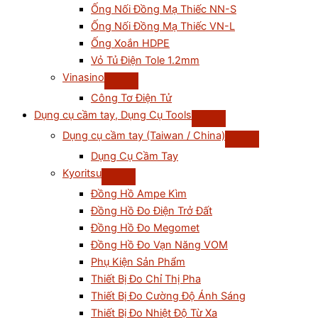
Ống Nối Đồng Mạ Thiếc NN-S
Ống Nối Đồng Mạ Thiếc VN-L
Ống Xoắn HDPE
Vỏ Tủ Điện Tole 1.2mm
Vinasino
Công Tơ Điện Tử
Dụng cụ cầm tay, Dụng Cụ Tools
Dụng cụ cầm tay (Taiwan / China)
Dụng Cụ Cầm Tay
Kyoritsu
Đồng Hồ Ampe Kìm
Đồng Hồ Đo Điện Trở Đất
Đồng Hồ Đo Megomet
Đồng Hồ Đo Vạn Năng VOM
Phụ Kiện Sản Phẩm
Thiết Bị Đo Chỉ Thị Pha
Thiết Bị Đo Cường Độ Ánh Sáng
Thiết Bị Đo Nhiệt Độ Từ Xa