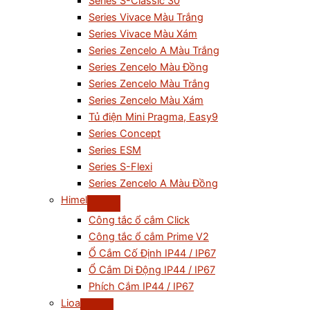
Series S-Classic 30
Series Vivace Màu Trắng
Series Vivace Màu Xám
Series Zencelo A Màu Trắng
Series Zencelo Màu Đồng
Series Zencelo Màu Trắng
Series Zencelo Màu Xám
Tủ điện Mini Pragma, Easy9
Series Concept
Series ESM
Series S-Flexi
Series Zencelo A Màu Đồng
Himel
Công tắc ổ cắm Click
Công tắc ổ cắm Prime V2
Ổ Cắm Cố Định IP44 / IP67
Ổ Cắm Di Động IP44 / IP67
Phích Cắm IP44 / IP67
Lioa