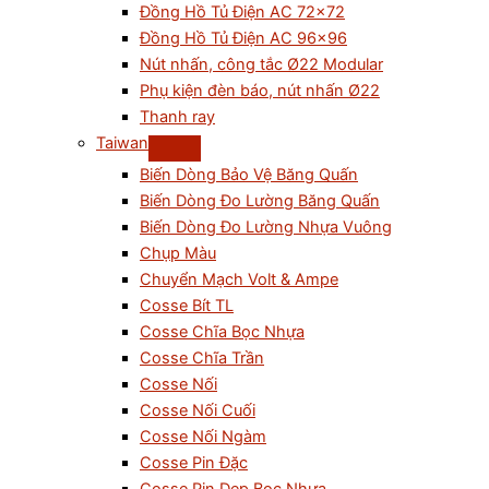
Đồng Hồ Tủ Điện AC 72×72
Đồng Hồ Tủ Điện AC 96×96
Nút nhấn, công tắc Ø22 Modular
Phụ kiện đèn báo, nút nhấn Ø22
Thanh ray
Taiwan
Biến Dòng Bảo Vệ Băng Quấn
Biến Dòng Đo Lường Băng Quấn
Biến Dòng Đo Lường Nhựa Vuông
Chụp Màu
Chuyển Mạch Volt & Ampe
Cosse Bít TL
Cosse Chĩa Bọc Nhựa
Cosse Chĩa Trần
Cosse Nối
Cosse Nối Cuối
Cosse Nối Ngàm
Cosse Pin Đặc