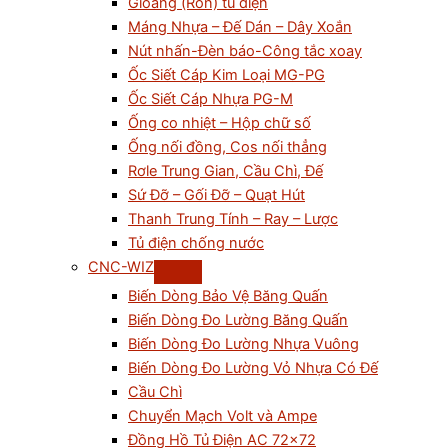
Gioăng (Ron) tủ điện
Máng Nhựa – Đế Dán – Dây Xoắn
Nút nhấn-Đèn báo-Công tắc xoay
Ốc Siết Cáp Kim Loại MG-PG
Ốc Siết Cáp Nhựa PG-M
Ống co nhiệt – Hộp chữ số
Ống nối đồng, Cos nối thẳng
Rơle Trung Gian, Cầu Chì, Đế
Sứ Đỡ – Gối Đỡ – Quạt Hút
Thanh Trung Tính – Ray – Lược
Tủ điện chống nước
CNC-WIZ
Biến Dòng Bảo Vệ Băng Quấn
Biến Dòng Đo Lường Băng Quấn
Biến Dòng Đo Lường Nhựa Vuông
Biến Dòng Đo Lường Vỏ Nhựa Có Đế
Cầu Chì
Chuyển Mạch Volt và Ampe
Đồng Hồ Tủ Điện AC 72×72