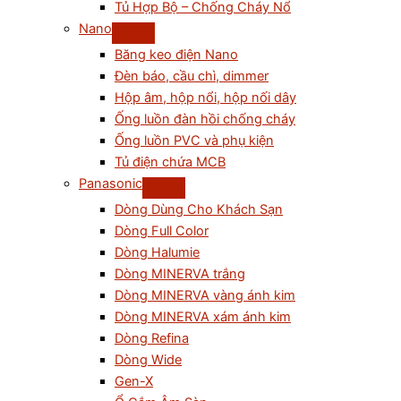
Tủ Hợp Bộ – Chống Cháy Nổ
Nano
Băng keo điện Nano
Đèn báo, cầu chì, dimmer
Hộp âm, hộp nổi, hộp nối dây
Ống luồn đàn hồi chống cháy
Ống luồn PVC và phụ kiện
Tủ điện chứa MCB
Panasonic
Dòng Dùng Cho Khách Sạn
Dòng Full Color
Dòng Halumie
Dòng MINERVA trắng
Dòng MINERVA vàng ánh kim
Dòng MINERVA xám ánh kim
Dòng Refina
Dòng Wide
Gen-X