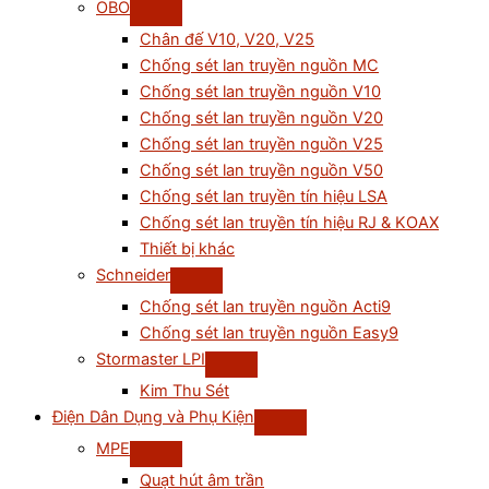
OBO
Chân đế V10, V20, V25
Chống sét lan truyền nguồn MC
Chống sét lan truyền nguồn V10
Chống sét lan truyền nguồn V20
Chống sét lan truyền nguồn V25
Chống sét lan truyền nguồn V50
Chống sét lan truyền tín hiệu LSA
Chống sét lan truyền tín hiệu RJ & KOAX
Thiết bị khác
Schneider
Chống sét lan truyền nguồn Acti9
Chống sét lan truyền nguồn Easy9
Stormaster LPI
Kim Thu Sét
Điện Dân Dụng và Phụ Kiện
MPE
Quạt hút âm trần