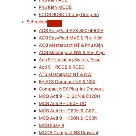
Phụ Kiện ACB
Phụ Kiện MCCB
RCCB RCBO Chống Dòng Rò
Schneider
ACB EasyPact EVS 800-4000A
ACB EasyPact MVS & Phụ Kiện
ACB Masterpact NT & Phụ Kiện
ACB Masterpact NW & Phụ Kiện
Acti 9 – Isolating Switch, Fuse
Acti 9 – RCCB & RCBO
ATS Masterpact NT & NW
Bộ ATS Compact NS & NSX
Compact NSX Plug-in/ Drawout
MCB Acti 9 – C120N & C120H
MCB Acti 9 – C60H DC
MCB Acti 9 – iC60H & iC60L
MCB Acti 9 – iK60N & iC60N
MCB Easy 9
MCCB Compact NS Drawout