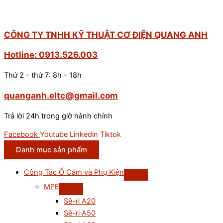
Out
relay-
NC,chống
CÔNG TY TNHH KỸ THUẬT CƠ ĐIỆN QUANG ANH
vật
Hotline: 0913.526.003
thể
bóng,
Thứ 2 - thứ 7: 8h - 18h
chế
độ
quanganh.eltc@gmail.com
Dark-
Trả lời 24h trong giờ hành chính
ON
số
Facebook
Youtube
Linkedin
Tiktok
lượng
Danh mục sản phẩm
Công Tắc Ổ Cắm và Phụ Kiện
MPE
Sê-ri A20
Sê-ri A50