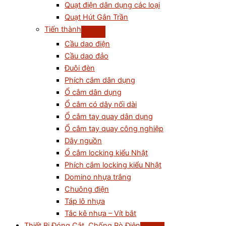
Quạt điện dân dụng các loại
Quạt Hút Gắn Trần
Tiến thành
Cầu dao điện
Cầu dao đảo
Đuôi đèn
Phích cắm dân dụng
Ổ cắm dân dụng
Ổ cắm có dây nối dài
Ổ cắm tay quay dân dụng
Ổ cắm tay quay công nghiệp
Dây nguồn
Ổ cắm locking kiểu Nhật
Phích cắm locking kiểu Nhật
Domino nhựa trắng
Chuông điện
Táp lô nhựa
Tắc kê nhựa – Vít bắt
Thiết Bị Đóng Cắt, Chống Rò Điện