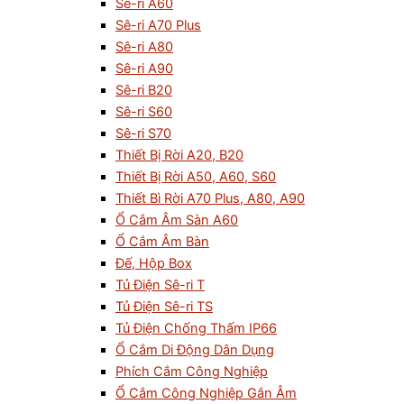
Sê-ri A60
Sê-ri A70 Plus
Sê-ri A80
Sê-ri A90
Sê-ri B20
Sê-ri S60
Sê-ri S70
Thiết Bị Rời A20, B20
Thiết Bị Rời A50, A60, S60
Thiết Bì Rời A70 Plus, A80, A90
Ổ Cắm Âm Sàn A60
Ổ Cắm Âm Bàn
Đế, Hộp Box
Tủ Điện Sê-ri T
Tủ Điện Sê-ri TS
Tủ Điện Chống Thấm IP66
Ổ Cắm Di Động Dân Dụng
Phích Cắm Công Nghiệp
Ổ Cắm Công Nghiệp Gắn Âm