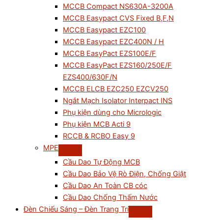
MCCB Compact NS630A-3200A
MCCB Easypact CVS Fixed B,F,N
MCCB Easypact EZC100
MCCB Easypact EZC400N / H
MCCB EasyPact EZS100E/F
MCCB EasyPact EZS160/250E/F
EZS400/630F/N
MCCB ELCB EZC250 EZCV250
Ngắt Mạch Isolator Interpact INS
Phụ kiện dùng cho Micrologic
Phụ kiện MCB Acti 9
RCCB & RCBO Easy 9
MPE
Cầu Dao Tự Động MCB
Cầu Dao Bảo Vệ Rò Điện, Chống Giật
Cầu Dao An Toàn CB cóc
Cầu Dao Chống Thấm Nước
Đèn Chiếu Sáng – Đèn Trang Trí