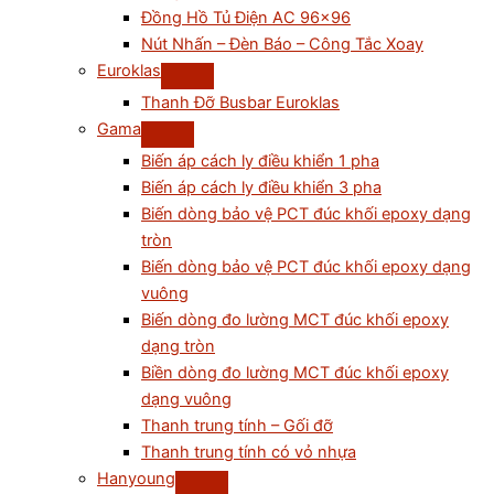
Đồng Hồ Tủ Điện AC 96×96
Nút Nhấn – Đèn Báo – Công Tắc Xoay
Euroklas
Thanh Đỡ Busbar Euroklas
Gama
Biến áp cách ly điều khiển 1 pha
Biến áp cách ly điều khiển 3 pha
Biến dòng bảo vệ PCT đúc khối epoxy dạng
tròn
Biến dòng bảo vệ PCT đúc khối epoxy dạng
vuông
Biến dòng đo lường MCT đúc khối epoxy
dạng tròn
Biền dòng đo lường MCT đúc khối epoxy
dạng vuông
Thanh trung tính – Gối đỡ
Thanh trung tính có vỏ nhựa
Hanyoung