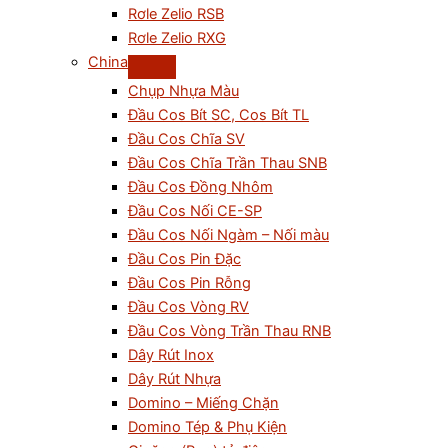
Rơle Zelio RSB
Rơle Zelio RXG
China
Chụp Nhựa Màu
Đầu Cos Bít SC, Cos Bít TL
Đầu Cos Chĩa SV
Đầu Cos Chĩa Trần Thau SNB
Đầu Cos Đồng Nhôm
Đầu Cos Nối CE-SP
Đầu Cos Nối Ngàm – Nối màu
Đầu Cos Pin Đặc
Đầu Cos Pin Rỗng
Đầu Cos Vòng RV
Đầu Cos Vòng Trần Thau RNB
Dây Rút Inox
Dây Rút Nhựa
Domino – Miếng Chặn
Domino Tép & Phụ Kiện