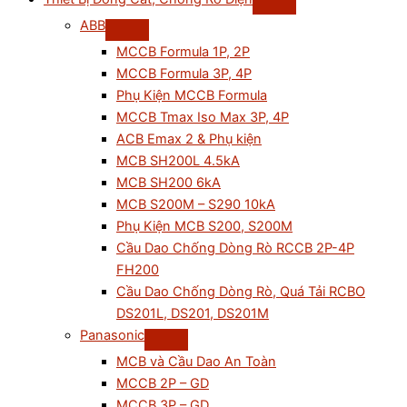
ABB
MCCB Formula 1P, 2P
MCCB Formula 3P, 4P
Phụ Kiện MCCB Formula
MCCB Tmax Iso Max 3P, 4P
ACB Emax 2 & Phụ kiện
MCB SH200L 4.5kA
MCB SH200 6kA
MCB S200M – S290 10kA
Phụ Kiện MCB S200, S200M
Cầu Dao Chống Dòng Rò RCCB 2P-4P
FH200
Cầu Dao Chống Dòng Rò, Quá Tải RCBO
DS201L, DS201, DS201M
Panasonic
MCB và Cầu Dao An Toàn
MCCB 2P – GD
MCCB 3P – GD