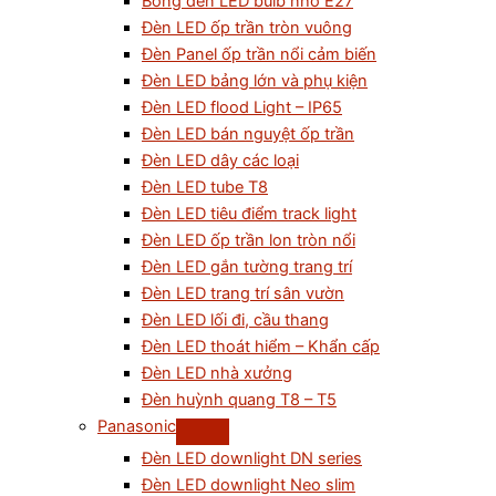
Bóng đèn LED bulb nhỏ E27
Đèn LED ốp trần tròn vuông
Đèn Panel ốp trần nổi cảm biến
Đèn LED bảng lớn và phụ kiện
Đèn LED flood Light – IP65
Đèn LED bán nguyệt ốp trần
Đèn LED dây các loại
Đèn LED tube T8
Đèn LED tiêu điểm track light
Đèn LED ốp trần lon tròn nổi
Đèn LED gắn tường trang trí
Đèn LED trang trí sân vườn
Đèn LED lối đi, cầu thang
Đèn LED thoát hiểm – Khẩn cấp
Đèn LED nhà xưởng
Đèn huỳnh quang T8 – T5
Panasonic
Đèn LED downlight DN series
Đèn LED downlight Neo slim