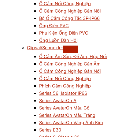
Ổ Cắm Nối Công Nghiệp
Ổ Cắm Công Nghiệp Gắn Nổi
Bộ Ổ Cắm Công Tắc 3P-IP66
Ống Điện PVC
Phụ Kiện Ống Điện PVC
Ống Luồn Đàn Hồi
Clipsal/Schneider
Ổ Cắm Âm Sàn, Đế Âm, Hộp Nổi
Ổ Cắm Công Nghiệp Gắn Âm
Ổ Cắm Công Nghiệp Gắn Nổi
Ổ Cắm Nối Công Nghiệp
Phích Cắm Công Nghiệp
Series 56, Isolator IP66
Series AvatarOn A
Series AvatarOn Màu Gỗ
Series AvatarOn Màu Trắng
Series AvatarOn Vàng Ánh Kim
Series E30