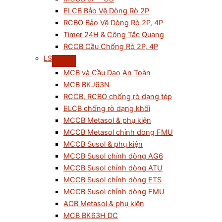
ELCB Bảo Vệ Dòng Rò 2P
RCBO Bảo Vệ Dòng Rò 2P, 4P
Timer 24H & Công Tắc Quang
RCCB Cầu Chống Rò 2P, 4P
LS
MCB và Cầu Dao An Toàn
MCB BKJ63N
RCCB, RCBO chống rò dạng tép
ELCB chống rò dạng khối
MCCB Metasol & phụ kiện
MCCB Metasol chỉnh dòng FMU
MCCB Susol & phụ kiện
MCCB Susol chỉnh dòng AG6
MCCB Susol chỉnh dòng ATU
MCCB Susol chỉnh dòng ETS
MCCB Susol chỉnh dòng FMU
ACB Metasol & phụ kiện
MCB BK63H DC