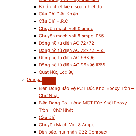
Bộ ổn nhiệt kiểm soát nhiệt độ
Cầu Chì Điều Khiển
Cầu Chì H.R.C
Chuyển mạch volt & ampe
Chuyển mạch volt & ampe IP55
Đồng hồ tủ điện AC 72×72
Đồng hồ tủ điện AC 72×72 IP65
Đồng hồ tủ điện AC 96×96
Đồng hồ tủ điện AC 96×96 IP65
Quạt Hút, Lọc Bụi
Omega
Biến Dòng Bảo Vệ PCT Đúc Khối Epoxy Tròn –
Chữ Nhật
Biến Dòng Đo Lường MCT Đúc Khối Epoxy
Tròn – Chữ Nhật
Cầu Chì
Chuyển Mạch Volt & Ampe
Đèn báo, nút nhấn Ø22 Compact