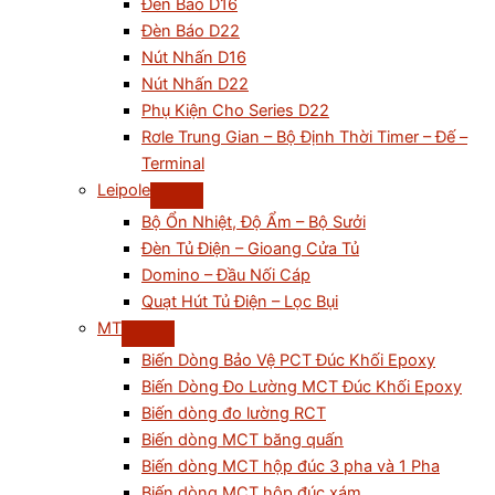
Đèn Báo D16
Đèn Báo D22
Nút Nhấn D16
Nút Nhấn D22
Phụ Kiện Cho Series D22
Rơle Trung Gian – Bộ Định Thời Timer – Đế –
Terminal
Leipole
Bộ Ổn Nhiệt, Độ Ẩm – Bộ Sưởi
Đèn Tủ Điện – Gioang Cửa Tủ
Domino – Đầu Nối Cáp
Quạt Hút Tủ Điện – Lọc Bụi
MT
Biến Dòng Bảo Vệ PCT Đúc Khối Epoxy
Biến Dòng Đo Lường MCT Đúc Khối Epoxy
Biến dòng đo lường RCT
Biến dòng MCT băng quấn
Biến dòng MCT hộp đúc 3 pha và 1 Pha
Biến dòng MCT hộp đúc xám