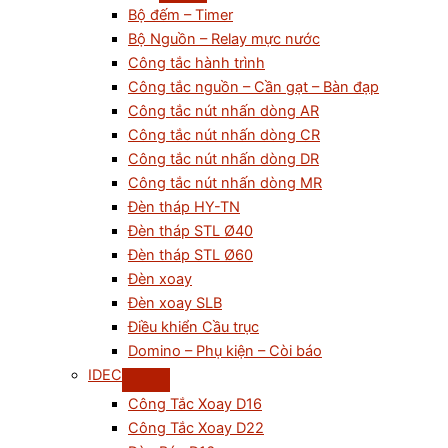
Bộ đếm – Timer
Bộ Nguồn – Relay mực nước
Công tắc hành trình
Công tắc nguồn – Cần gạt – Bàn đạp
Công tắc nút nhấn dòng AR
Công tắc nút nhấn dòng CR
Công tắc nút nhấn dòng DR
Công tắc nút nhấn dòng MR
Đèn tháp HY-TN
Đèn tháp STL Ø40
Đèn tháp STL Ø60
Đèn xoay
Đèn xoay SLB
Điều khiển Cầu trục
Domino – Phụ kiện – Còi báo
IDEC
Công Tắc Xoay D16
Công Tắc Xoay D22