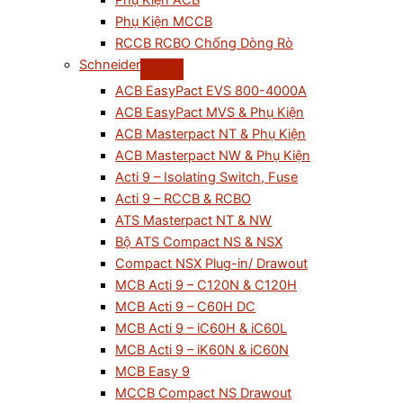
Phụ Kiện ACB
Phụ Kiện MCCB
RCCB RCBO Chống Dòng Rò
Schneider
ACB EasyPact EVS 800-4000A
ACB EasyPact MVS & Phụ Kiện
ACB Masterpact NT & Phụ Kiện
ACB Masterpact NW & Phụ Kiện
Acti 9 – Isolating Switch, Fuse
Acti 9 – RCCB & RCBO
ATS Masterpact NT & NW
Bộ ATS Compact NS & NSX
Compact NSX Plug-in/ Drawout
MCB Acti 9 – C120N & C120H
MCB Acti 9 – C60H DC
MCB Acti 9 – iC60H & iC60L
MCB Acti 9 – iK60N & iC60N
MCB Easy 9
MCCB Compact NS Drawout