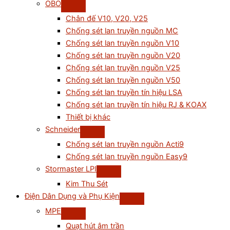
OBO
Chân đế V10, V20, V25
Chống sét lan truyền nguồn MC
Chống sét lan truyền nguồn V10
Chống sét lan truyền nguồn V20
Chống sét lan truyền nguồn V25
Chống sét lan truyền nguồn V50
Chống sét lan truyền tín hiệu LSA
Chống sét lan truyền tín hiệu RJ & KOAX
Thiết bị khác
Schneider
Chống sét lan truyền nguồn Acti9
Chống sét lan truyền nguồn Easy9
Stormaster LPI
Kim Thu Sét
Điện Dân Dụng và Phụ Kiện
MPE
Quạt hút âm trần