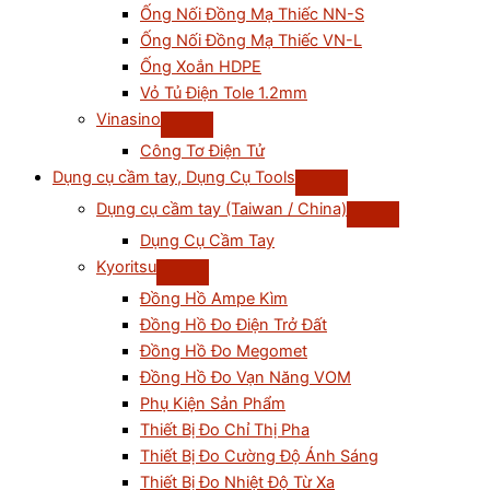
Ống Nối Đồng Mạ Thiếc NN-S
Ống Nối Đồng Mạ Thiếc VN-L
Ống Xoắn HDPE
Vỏ Tủ Điện Tole 1.2mm
Vinasino
Công Tơ Điện Tử
Dụng cụ cầm tay, Dụng Cụ Tools
Dụng cụ cầm tay (Taiwan / China)
Dụng Cụ Cầm Tay
Kyoritsu
Đồng Hồ Ampe Kìm
Đồng Hồ Đo Điện Trở Đất
Đồng Hồ Đo Megomet
Đồng Hồ Đo Vạn Năng VOM
Phụ Kiện Sản Phẩm
Thiết Bị Đo Chỉ Thị Pha
Thiết Bị Đo Cường Độ Ánh Sáng
Thiết Bị Đo Nhiệt Độ Từ Xa