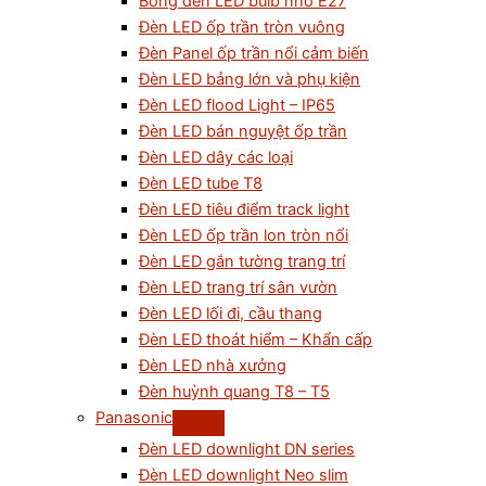
Bóng đèn LED bulb nhỏ E27
Đèn LED ốp trần tròn vuông
Đèn Panel ốp trần nổi cảm biến
Đèn LED bảng lớn và phụ kiện
Đèn LED flood Light – IP65
Đèn LED bán nguyệt ốp trần
Đèn LED dây các loại
Đèn LED tube T8
Đèn LED tiêu điểm track light
Đèn LED ốp trần lon tròn nổi
Đèn LED gắn tường trang trí
Đèn LED trang trí sân vườn
Đèn LED lối đi, cầu thang
Đèn LED thoát hiểm – Khẩn cấp
Đèn LED nhà xưởng
Đèn huỳnh quang T8 – T5
Panasonic
Đèn LED downlight DN series
Đèn LED downlight Neo slim