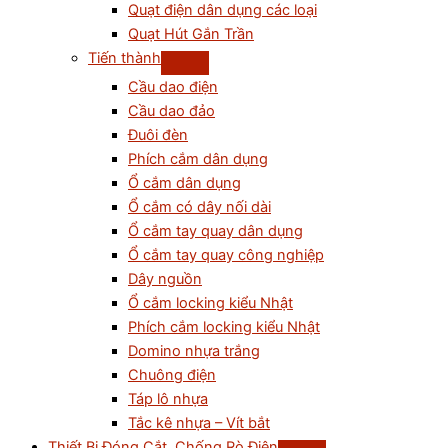
Quạt điện dân dụng các loại
Quạt Hút Gắn Trần
Tiến thành
Cầu dao điện
Cầu dao đảo
Đuôi đèn
Phích cắm dân dụng
Ổ cắm dân dụng
Ổ cắm có dây nối dài
Ổ cắm tay quay dân dụng
Ổ cắm tay quay công nghiệp
Dây nguồn
Ổ cắm locking kiểu Nhật
Phích cắm locking kiểu Nhật
Domino nhựa trắng
Chuông điện
Táp lô nhựa
Tắc kê nhựa – Vít bắt
Thiết Bị Đóng Cắt, Chống Rò Điện