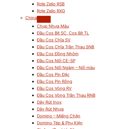
Rơle Zelio RSB
Rơle Zelio RXG
China
Chụp Nhựa Màu
Đầu Cos Bít SC, Cos Bít TL
Đầu Cos Chĩa SV
Đầu Cos Chĩa Trần Thau SNB
Đầu Cos Đồng Nhôm
Đầu Cos Nối CE-SP
Đầu Cos Nối Ngàm – Nối màu
Đầu Cos Pin Đặc
Đầu Cos Pin Rỗng
Đầu Cos Vòng RV
Đầu Cos Vòng Trần Thau RNB
Dây Rút Inox
Dây Rút Nhựa
Domino – Miếng Chặn
Domino Tép & Phụ Kiện