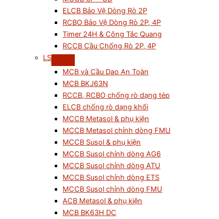
ELCB Bảo Vệ Dòng Rò 2P
RCBO Bảo Vệ Dòng Rò 2P, 4P
Timer 24H & Công Tắc Quang
RCCB Cầu Chống Rò 2P, 4P
LS
MCB và Cầu Dao An Toàn
MCB BKJ63N
RCCB, RCBO chống rò dạng tép
ELCB chống rò dạng khối
MCCB Metasol & phụ kiện
MCCB Metasol chỉnh dòng FMU
MCCB Susol & phụ kiện
MCCB Susol chỉnh dòng AG6
MCCB Susol chỉnh dòng ATU
MCCB Susol chỉnh dòng ETS
MCCB Susol chỉnh dòng FMU
ACB Metasol & phụ kiện
MCB BK63H DC