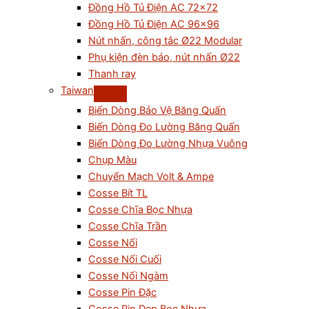
Đồng Hồ Tủ Điện AC 72×72
Đồng Hồ Tủ Điện AC 96×96
Nút nhấn, công tắc Ø22 Modular
Phụ kiện đèn báo, nút nhấn Ø22
Thanh ray
Taiwan
Biến Dòng Bảo Vệ Băng Quấn
Biến Dòng Đo Lường Băng Quấn
Biến Dòng Đo Lường Nhựa Vuông
Chụp Màu
Chuyển Mạch Volt & Ampe
Cosse Bít TL
Cosse Chĩa Bọc Nhựa
Cosse Chĩa Trần
Cosse Nối
Cosse Nối Cuối
Cosse Nối Ngàm
Cosse Pin Đặc