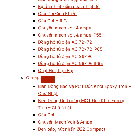
Bộ ổn nhiệt kiểm soát nhiệt độ
Cầu Chì Điều Khiển
Cầu Chì H.R.C
Chuyển mạch volt & ampe
Chuyển mạch volt & ampe IP55
Đồng hồ tủ điện AC 72×72
Đồng hồ tủ điện AC 72×72 IP65
Đồng hồ tủ điện AC 96×96
Đồng hồ tủ điện AC 96×96 IP65
Quạt Hút, Lọc Bụi
Omega
Biến Dòng Bảo Vệ PCT Đúc Khối Epoxy Tròn –
Chữ Nhật
Biến Dòng Đo Lường MCT Đúc Khối Epoxy
Tròn – Chữ Nhật
Cầu Chì
Chuyển Mạch Volt & Ampe
Đèn báo, nút nhấn Ø22 Compact