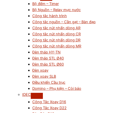
Bộ đếm – Timer
Bộ Nguồn – Relay mực nước
Công tắc hành trình
Công tắc nguồn – Cần gạt – Bàn đạp
Công tắc nút nhấn dòng AR
Công tắc nút nhấn dòng CR
Công tắc nút nhấn dòng DR
Công tắc nút nhấn dòng MR
Đèn tháp HY-TN
Đèn tháp STL Ø40
Đèn tháp STL Ø60
Đèn xoay
Đèn xoay SLB
Điều khiển Cầu trục
Domino – Phụ kiện – Còi báo
IDEC
Công Tắc Xoay D16
Công Tắc Xoay D22