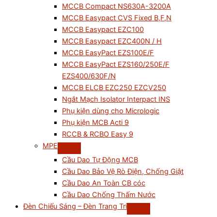
MCCB Compact NS630A-3200A
MCCB Easypact CVS Fixed B,F,N
MCCB Easypact EZC100
MCCB Easypact EZC400N / H
MCCB EasyPact EZS100E/F
MCCB EasyPact EZS160/250E/F
EZS400/630F/N
MCCB ELCB EZC250 EZCV250
Ngắt Mạch Isolator Interpact INS
Phụ kiện dùng cho Micrologic
Phụ kiện MCB Acti 9
RCCB & RCBO Easy 9
MPE
Cầu Dao Tự Động MCB
Cầu Dao Bảo Vệ Rò Điện, Chống Giật
Cầu Dao An Toàn CB cóc
Cầu Dao Chống Thấm Nước
Đèn Chiếu Sáng – Đèn Trang Trí