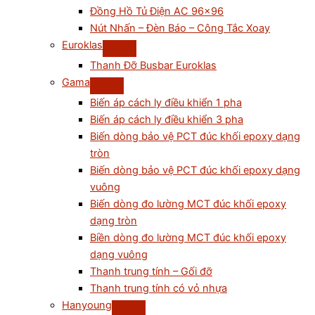
Đồng Hồ Tủ Điện AC 96×96
Nút Nhấn – Đèn Báo – Công Tắc Xoay
Euroklas
Thanh Đỡ Busbar Euroklas
Gama
Biến áp cách ly điều khiển 1 pha
Biến áp cách ly điều khiển 3 pha
Biến dòng bảo vệ PCT đúc khối epoxy dạng
tròn
Biến dòng bảo vệ PCT đúc khối epoxy dạng
vuông
Biến dòng đo lường MCT đúc khối epoxy
dạng tròn
Biền dòng đo lường MCT đúc khối epoxy
dạng vuông
Thanh trung tính – Gối đỡ
Thanh trung tính có vỏ nhựa
Hanyoung