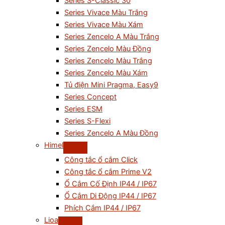
Series S-Classic 30
Series Vivace Màu Trắng
Series Vivace Màu Xám
Series Zencelo A Màu Trắng
Series Zencelo Màu Đồng
Series Zencelo Màu Trắng
Series Zencelo Màu Xám
Tủ điện Mini Pragma, Easy9
Series Concept
Series ESM
Series S-Flexi
Series Zencelo A Màu Đồng
Himel
Công tắc ổ cắm Click
Công tắc ổ cắm Prime V2
Ổ Cắm Cố Định IP44 / IP67
Ổ Cắm Di Động IP44 / IP67
Phích Cắm IP44 / IP67
Lioa