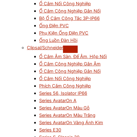
Ổ Cắm Nối Công Nghiệp
Ổ Cắm Công Nghiệp Gắn Nổi
Bộ Ổ Cắm Công Tắc 3P-IP66
Ống Điện PVC
Phụ Kiện Ống Điện PVC
Ống Luồn Đàn Hồi
Clipsal/Schneider
Ổ Cắm Âm Sàn, Đế Âm, Hộp Nổi
Ổ Cắm Công Nghiệp Gắn Âm
Ổ Cắm Công Nghiệp Gắn Nổi
Ổ Cắm Nối Công Nghiệp
Phích Cắm Công Nghiệp
Series 56, Isolator IP66
Series AvatarOn A
Series AvatarOn Màu Gỗ
Series AvatarOn Màu Trắng
Series AvatarOn Vàng Ánh Kim
Series E30