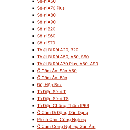
Sê-ri A60
Sê-ri A70 Plus
Sê-ri A80
Sê-ri A90
Sê-ri B20
Sê-ri S60
Sê-ri S70
Thiết Bị Rời A20, B20
Thiết Bị Rời A50, A60, S60
Thiết Bì Rời A70 Plus, A80, A90
Ổ Cắm Âm Sàn A60
Ổ Cắm Âm Bàn
Đế, Hộp Box
Tủ Điện Sê-ri T
Tủ Điện Sê-ri TS
Tủ Điện Chống Thấm IP66
Ổ Cắm Di Động Dân Dụng
Phích Cắm Công Nghiệp
Ổ Cắm Công Nghiệp Gắn Âm