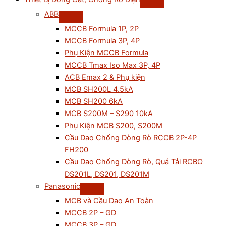
ABB
MCCB Formula 1P, 2P
MCCB Formula 3P, 4P
Phụ Kiện MCCB Formula
MCCB Tmax Iso Max 3P, 4P
ACB Emax 2 & Phụ kiện
MCB SH200L 4.5kA
MCB SH200 6kA
MCB S200M – S290 10kA
Phụ Kiện MCB S200, S200M
Cầu Dao Chống Dòng Rò RCCB 2P-4P
FH200
Cầu Dao Chống Dòng Rò, Quá Tải RCBO
DS201L, DS201, DS201M
Panasonic
MCB và Cầu Dao An Toàn
MCCB 2P – GD
MCCB 3P – GD