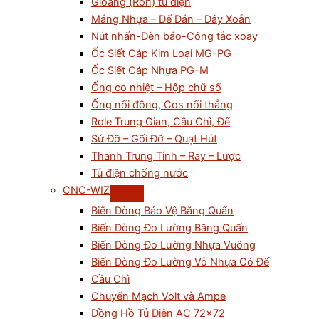
Gioăng (Ron) tủ điện
Máng Nhựa – Đế Dán – Dây Xoắn
Nút nhấn-Đèn báo-Công tắc xoay
Ốc Siết Cáp Kim Loại MG-PG
Ốc Siết Cáp Nhựa PG-M
Ống co nhiệt – Hộp chữ số
Ống nối đồng, Cos nối thẳng
Rơle Trung Gian, Cầu Chì, Đế
Sứ Đỡ – Gối Đỡ – Quạt Hút
Thanh Trung Tính – Ray – Lược
Tủ điện chống nước
CNC-WIZ
Biến Dòng Bảo Vệ Băng Quấn
Biến Dòng Đo Lường Băng Quấn
Biến Dòng Đo Lường Nhựa Vuông
Biến Dòng Đo Lường Vỏ Nhựa Có Đế
Cầu Chì
Chuyển Mạch Volt và Ampe
Đồng Hồ Tủ Điện AC 72×72