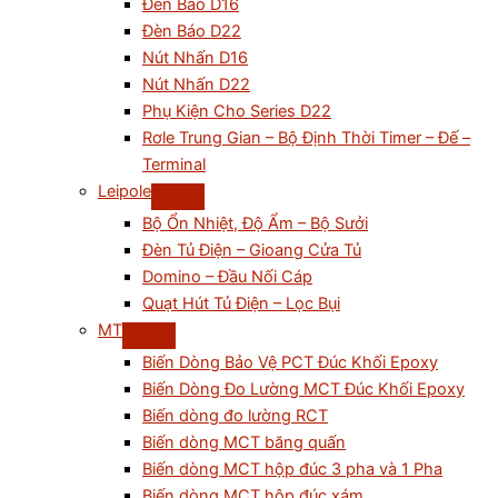
Đèn Báo D16
Đèn Báo D22
Nút Nhấn D16
Nút Nhấn D22
Phụ Kiện Cho Series D22
Rơle Trung Gian – Bộ Định Thời Timer – Đế –
Terminal
Leipole
Bộ Ổn Nhiệt, Độ Ẩm – Bộ Sưởi
Đèn Tủ Điện – Gioang Cửa Tủ
Domino – Đầu Nối Cáp
Quạt Hút Tủ Điện – Lọc Bụi
MT
Biến Dòng Bảo Vệ PCT Đúc Khối Epoxy
Biến Dòng Đo Lường MCT Đúc Khối Epoxy
Biến dòng đo lường RCT
Biến dòng MCT băng quấn
Biến dòng MCT hộp đúc 3 pha và 1 Pha
Biến dòng MCT hộp đúc xám