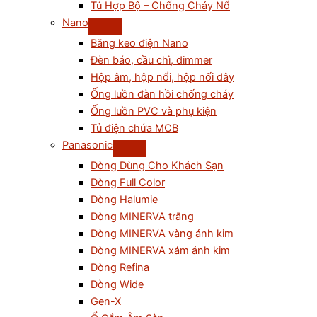
Tủ Hợp Bộ – Chống Cháy Nổ
Nano
Băng keo điện Nano
Đèn báo, cầu chì, dimmer
Hộp âm, hộp nổi, hộp nối dây
Ống luồn đàn hồi chống cháy
Ống luồn PVC và phụ kiện
Tủ điện chứa MCB
Panasonic
Dòng Dùng Cho Khách Sạn
Dòng Full Color
Dòng Halumie
Dòng MINERVA trắng
Dòng MINERVA vàng ánh kim
Dòng MINERVA xám ánh kim
Dòng Refina
Dòng Wide
Gen-X