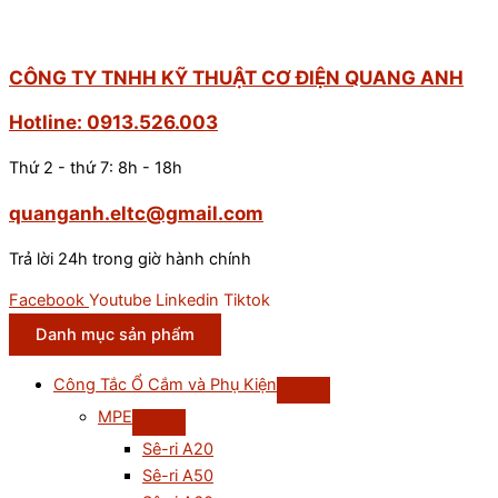
CÔNG TY TNHH KỸ THUẬT CƠ ĐIỆN QUANG ANH
Hotline: 0913.526.003
Thứ 2 - thứ 7: 8h - 18h
quanganh.eltc@gmail.com
Trả lời 24h trong giờ hành chính
Facebook
Youtube
Linkedin
Tiktok
Danh mục sản phẩm
Công Tắc Ổ Cắm và Phụ Kiện
MPE
Sê-ri A20
Sê-ri A50