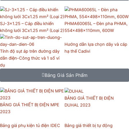
SJ-3×1.25 – Cáp điều khiển
PHMA60065L – Đèn pha PHMA,
không lưới 3Cx1.25 mm² (Loại 2)
554x498x110mm, 600W
Hướng dẫn lựa chọn dây và cáp
Tính độ sụt áp trên đường dây
hạ thế Cadivi
dẫn điện-Công thức và 1 số ví
dụ
Bảng Giá Sản Phẩm
BẢNG GIÁ THIẾT BỊ ĐIỆN
BẢNG GIÁ THIẾT BỊ ĐIỆN MPE
DUHAL 2023
2023
Bảng giá phụ kiện tủ điện IDEC
Bảng giá thiết bị tự động