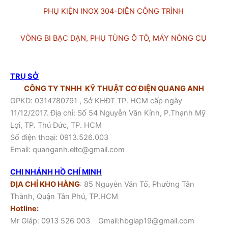
PHỤ KIỆN INOX 304-ĐIỆN CÔNG TRÌNH
VÒNG BI BẠC ĐẠN, PHỤ TÙNG Ô TÔ, MÁY NÔNG CỤ
TRỤ SỞ
CÔNG TY TNHH KỸ THUẬT CƠ ĐIỆN QUANG ANH
GPKD: 0314780791 , Sở KHĐT TP. HCM cấp ngày
11/12/2017. Địa chỉ: Số 54 Nguyễn Văn Kỉnh, P.Thạnh Mỹ
Lợi, TP. Thủ Đức, TP. HCM
Số điện thoại:
0913.526.003
Email:
quanganh.eltc@gmail.com
CHI NHÁNH HỒ CHÍ MINH
ĐỊA CHỈ KHO HÀNG
: 85 Nguyễn Văn Tố, Phường Tân
Thành, Quận Tân Phú, TP.HCM
Hotline:
Mr Giáp:
0913 526 003
Gmail:hbgiap19@gmail.com