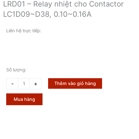
LRD01 – Relay nhiệt cho Contactor
LC1D09~D38, 0.10~0.16A
Liên hệ trực tiếp:
Số lượng:
LRD01
-
+
Thêm vào giỏ hàng
-
Relay
Mua hàng
nhiệt
cho
Contactor
LC1D09~D38,
0.10~0.16A