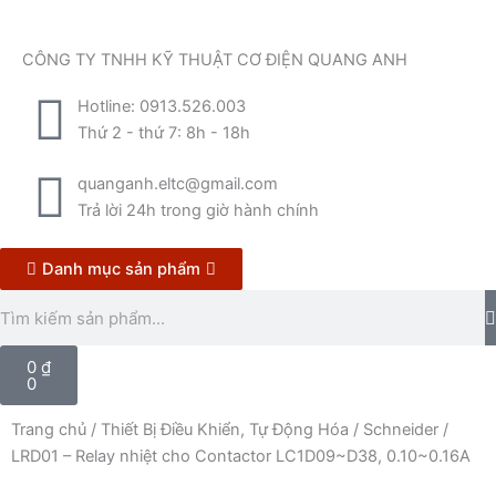
Nhảy
tới
CÔNG TY TNHH KỸ THUẬT CƠ ĐIỆN QUANG ANH
nội
dung
Hotline: 0913.526.003
Thứ 2 - thứ 7: 8h - 18h
quanganh.eltc@gmail.com
Trả lời 24h trong giờ hành chính
Danh mục sản phẩm
Tìm
kiếm
Cart
0
₫
0
Trang chủ
/
Thiết Bị Điều Khiển, Tự Động Hóa
/
Schneider
/
LRD01 – Relay nhiệt cho Contactor LC1D09~D38, 0.10~0.16A