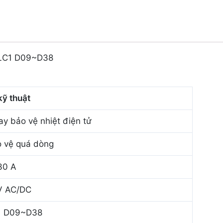
 LC1 D09~D38
kỹ thuật
ay bảo vệ nhiệt điện tử
 vệ quá dòng
30 A
V AC/DC
1 D09~D38