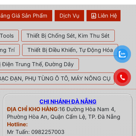
ảng Giá Sản Phẩm
Dịch Vụ
Liên Hệ
Tools
Thiết Bị Chống Sét, Kim Thu Sét
ng Trí
Thiết Bị Điều Khiển, Tự Động Hóa
ị Điện Trung Thế, Đường Dây
BẠC ĐẠN, PHỤ TÙNG Ô TÔ, MÁY NÔNG CỤ
CHI NHÁNH ĐÀ NẴNG
ĐỊA CHỈ KHO HÀNG
:16 Đường Hòa Nam 4,
Phường Hòa An, Quận Cẩm Lệ, TP. Đà Nẵng
Hotline:
Mr Tuấn: 0982257003