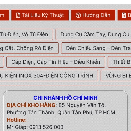
ẩm
Tài Liệu Kỹ Thuật
Hướng Dẫn
B
Tủ Điện, Vỏ Tủ Điện
Dụng Cụ Cầm Tay, Dụng Cụ 
ng Cắt, Chống Rò Điện
Đèn Chiếu Sáng – Đèn Tra
Cáp Điện, Cáp Tín Hiệu – Điều Khiển
Thiết B
Ụ KIỆN INOX 304-ĐIỆN CÔNG TRÌNH
VÒNG BI 
CHI NHÁNH HỒ CHÍ MINH
ĐỊA CHỈ KHO HÀNG
: 85 Nguyễn Văn Tố,
Phường Tân Thành, Quận Tân Phú, TP.HCM
Hotline:
Mr Giáp:
0913 526 003