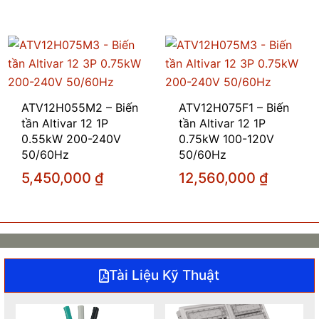
ATV12H055M2 – Biến
ATV12H075F1 – Biến
tần Altivar 12 1P
tần Altivar 12 1P
0.55kW 200-240V
0.75kW 100-120V
50/60Hz
50/60Hz
5,450,000
₫
12,560,000
₫
Tài Liệu Kỹ Thuật