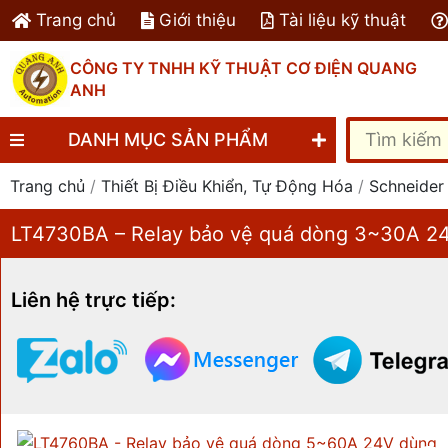
Nhảy
Trang chủ
Giới thiệu
Tài liệu kỹ thuật
tới
nội
CÔNG TY TNHH KỸ THUẬT CƠ ĐIỆN QUANG
ANH
dung
Tìm
DANH MỤC SẢN PHẨM
kiếm
Trang chủ
/
Thiết Bị Điều Khiển, Tự Động Hóa
/
Schneider
LT4730BA – Relay bảo vệ quá dòng 3~30A 
Liên hệ trực tiếp: