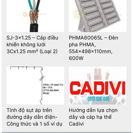
SJ-3×1.25 – Cáp điều
PHMA60065L – Đèn
khiển không lưới
pha PHMA,
3Cx1.25 mm² (Loại 2)
554x498x110mm,
600W
Tính độ sụt áp trên
Hướng dẫn lựa chọn
đường dây dẫn điện-
dây và cáp hạ thế
Công thức và 1 số ví dụ
Cadivi