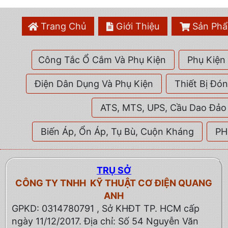
Trang Chủ
Giới Thiệu
Sản Ph
Công Tắc Ổ Cắm Và Phụ Kiện
Phụ Kiện 
Điện Dân Dụng Và Phụ Kiện
Thiết Bị Đó
ATS, MTS, UPS, Cầu Dao Đảo
Biến Áp, Ổn Áp, Tụ Bù, Cuộn Kháng
PH
TRỤ SỞ
CÔNG TY TNHH KỸ THUẬT CƠ ĐIỆN QUANG
ANH
GPKD: 0314780791 , Sở KHĐT TP. HCM cấp
ngày 11/12/2017. Địa chỉ: Số 54 Nguyễn Văn