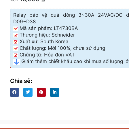
quá
dòng
Relay bảo vệ quá dòng 3~30A 24VAC/DC d
3~30A
D09~D38
Mã sản phẩm: LT4730BA
24VAC/DC
Thương hiệu: Schneider
dùng
Xuất xứ: South Korea
cho
Chất lượng: Mới 100%, chưa sử dụng
LC1
Chứng từ: Hóa đơn VAT
D09~D38
Giảm thêm chiết khấu cao khi mua số lượng lớ
số
lượng
Chia sẻ: