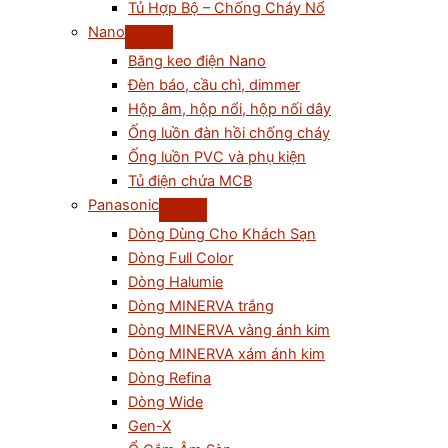
Tủ Hợp Bộ – Chống Cháy Nổ
Nano
Băng keo điện Nano
Đèn báo, cầu chì, dimmer
Hộp âm, hộp nổi, hộp nối dây
Ống luồn đàn hồi chống cháy
Ống luồn PVC và phụ kiện
Tủ điện chứa MCB
Panasonic
Dòng Dùng Cho Khách Sạn
Dòng Full Color
Dòng Halumie
Dòng MINERVA trắng
Dòng MINERVA vàng ánh kim
Dòng MINERVA xám ánh kim
Dòng Refina
Dòng Wide
Gen-X