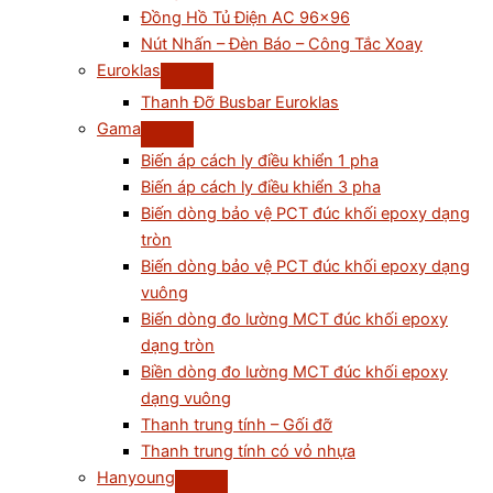
Đồng Hồ Tủ Điện AC 96×96
Nút Nhấn – Đèn Báo – Công Tắc Xoay
Euroklas
Thanh Đỡ Busbar Euroklas
Gama
Biến áp cách ly điều khiển 1 pha
Biến áp cách ly điều khiển 3 pha
Biến dòng bảo vệ PCT đúc khối epoxy dạng
tròn
Biến dòng bảo vệ PCT đúc khối epoxy dạng
vuông
Biến dòng đo lường MCT đúc khối epoxy
dạng tròn
Biền dòng đo lường MCT đúc khối epoxy
dạng vuông
Thanh trung tính – Gối đỡ
Thanh trung tính có vỏ nhựa
Hanyoung