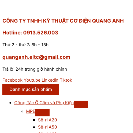
CÔNG TY TNHH KỸ THUẬT CƠ ĐIỆN QUANG ANH
Hotline: 0913.526.003
Thứ 2 - thứ 7: 8h - 18h
quanganh.eltc@gmail.com
Trả lời 24h trong giờ hành chính
Facebook
Youtube
Linkedin
Tiktok
Danh mục sản phẩm
Công Tắc Ổ Cắm và Phụ Kiện
MPE
Sê-ri A20
Sê-ri A50