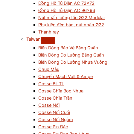
Đồng Hồ Tủ Điện AC 72×72
Đồng Hồ Tủ Điện AC 96×96
Nút nhấn, công tắc Ø22 Modular
Phụ kiện đèn báo, nút nhấn Ø22
Thanh ray
Taiwan
Biến Dòng Bảo Vệ Băng Quấn
Biến Dòng Đo Lường Băng Quấn
Biến Dòng Đo Lường Nhựa Vuông
Chụp Màu
Chuyển Mạch Volt & Ampe
Cosse Bít TL
Cosse Chĩa Bọc Nhựa
Cosse Chĩa Trần
Cosse Nối
Cosse Nối Cuối
Cosse Nối Ngàm
Cosse Pin Đặc