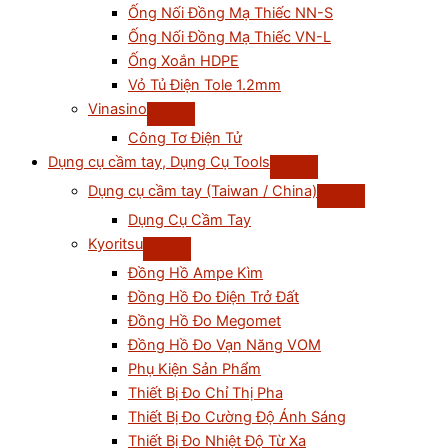
Ống Nối Đồng Mạ Thiếc NN-S
Ống Nối Đồng Mạ Thiếc VN-L
Ống Xoắn HDPE
Vỏ Tủ Điện Tole 1.2mm
Vinasino
Công Tơ Điện Tử
Dụng cụ cầm tay, Dụng Cụ Tools
Dụng cụ cầm tay (Taiwan / China)
Dụng Cụ Cầm Tay
Kyoritsu
Đồng Hồ Ampe Kìm
Đồng Hồ Đo Điện Trở Đất
Đồng Hồ Đo Megomet
Đồng Hồ Đo Vạn Năng VOM
Phụ Kiện Sản Phẩm
Thiết Bị Đo Chỉ Thị Pha
Thiết Bị Đo Cường Độ Ánh Sáng
Thiết Bị Đo Nhiệt Độ Từ Xa