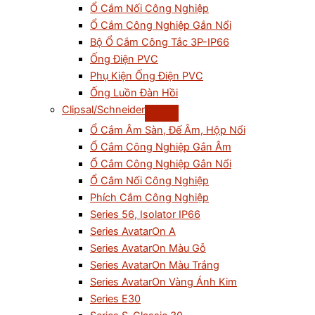
Ổ Cắm Nối Công Nghiệp
Ổ Cắm Công Nghiệp Gắn Nổi
Bộ Ổ Cắm Công Tắc 3P-IP66
Ống Điện PVC
Phụ Kiện Ống Điện PVC
Ống Luồn Đàn Hồi
Clipsal/Schneider
Ổ Cắm Âm Sàn, Đế Âm, Hộp Nổi
Ổ Cắm Công Nghiệp Gắn Âm
Ổ Cắm Công Nghiệp Gắn Nổi
Ổ Cắm Nối Công Nghiệp
Phích Cắm Công Nghiệp
Series 56, Isolator IP66
Series AvatarOn A
Series AvatarOn Màu Gỗ
Series AvatarOn Màu Trắng
Series AvatarOn Vàng Ánh Kim
Series E30