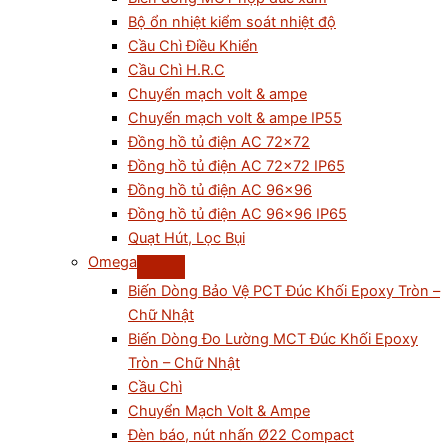
Bộ ổn nhiệt kiểm soát nhiệt độ
Cầu Chì Điều Khiển
Cầu Chì H.R.C
Chuyển mạch volt & ampe
Chuyển mạch volt & ampe IP55
Đồng hồ tủ điện AC 72×72
Đồng hồ tủ điện AC 72×72 IP65
Đồng hồ tủ điện AC 96×96
Đồng hồ tủ điện AC 96×96 IP65
Quạt Hút, Lọc Bụi
Omega
Biến Dòng Bảo Vệ PCT Đúc Khối Epoxy Tròn –
Chữ Nhật
Biến Dòng Đo Lường MCT Đúc Khối Epoxy
Tròn – Chữ Nhật
Cầu Chì
Chuyển Mạch Volt & Ampe
Đèn báo, nút nhấn Ø22 Compact