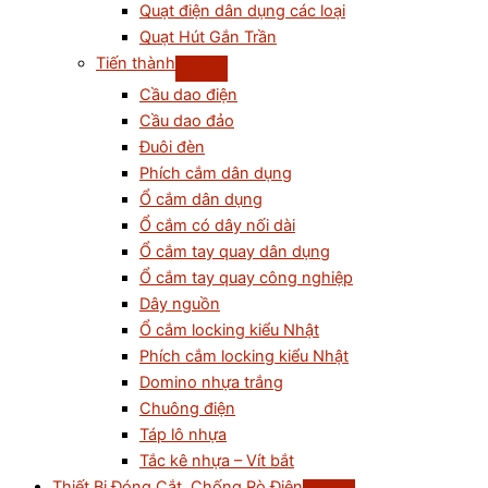
Quạt điện dân dụng các loại
Quạt Hút Gắn Trần
Tiến thành
Cầu dao điện
Cầu dao đảo
Đuôi đèn
Phích cắm dân dụng
Ổ cắm dân dụng
Ổ cắm có dây nối dài
Ổ cắm tay quay dân dụng
Ổ cắm tay quay công nghiệp
Dây nguồn
Ổ cắm locking kiểu Nhật
Phích cắm locking kiểu Nhật
Domino nhựa trắng
Chuông điện
Táp lô nhựa
Tắc kê nhựa – Vít bắt
Thiết Bị Đóng Cắt, Chống Rò Điện