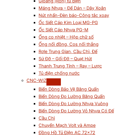
Gioăng (Ron) tủ điện
Máng Nhựa – Đế Dán – Dây Xoắn
Nút nhấn-Đèn báo-Công tắc xoay
Ốc Siết Cáp Kim Loại MG-PG
Ốc Siết Cáp Nhựa PG-M
Ống co nhiệt – Hộp chữ số
Ống nối đồng, Cos nối thẳng
Rơle Trung Gian, Cầu Chì, Đế
Sứ Đỡ – Gối Đỡ – Quạt Hút
Thanh Trung Tính – Ray – Lược
Tủ điện chống nước
CNC-WIZ
Biến Dòng Bảo Vệ Băng Quấn
Biến Dòng Đo Lường Băng Quấn
Biến Dòng Đo Lường Nhựa Vuông
Biến Dòng Đo Lường Vỏ Nhựa Có Đế
Cầu Chì
Chuyển Mạch Volt và Ampe
Đồng Hồ Tủ Điện AC 72×72