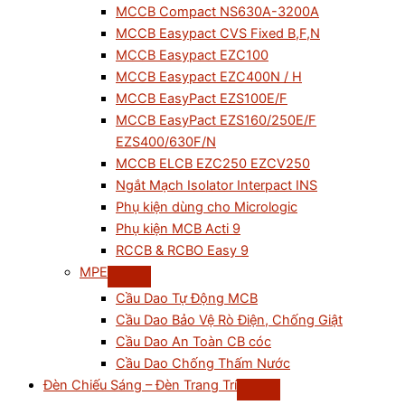
MCCB Compact NS630A-3200A
MCCB Easypact CVS Fixed B,F,N
MCCB Easypact EZC100
MCCB Easypact EZC400N / H
MCCB EasyPact EZS100E/F
MCCB EasyPact EZS160/250E/F
EZS400/630F/N
MCCB ELCB EZC250 EZCV250
Ngắt Mạch Isolator Interpact INS
Phụ kiện dùng cho Micrologic
Phụ kiện MCB Acti 9
RCCB & RCBO Easy 9
MPE
Cầu Dao Tự Động MCB
Cầu Dao Bảo Vệ Rò Điện, Chống Giật
Cầu Dao An Toàn CB cóc
Cầu Dao Chống Thấm Nước
Đèn Chiếu Sáng – Đèn Trang Trí