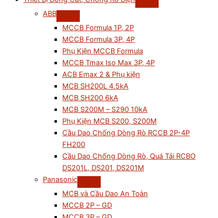
ABB
MCCB Formula 1P, 2P
MCCB Formula 3P, 4P
Phụ Kiện MCCB Formula
MCCB Tmax Iso Max 3P, 4P
ACB Emax 2 & Phụ kiện
MCB SH200L 4.5kA
MCB SH200 6kA
MCB S200M – S290 10kA
Phụ Kiện MCB S200, S200M
Cầu Dao Chống Dòng Rò RCCB 2P-4P
FH200
Cầu Dao Chống Dòng Rò, Quá Tải RCBO
DS201L, DS201, DS201M
Panasonic
MCB và Cầu Dao An Toàn
MCCB 2P – GD
MCCB 3P – GD