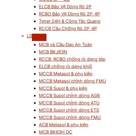
ELCB Bảo Vệ Dòng Rò 2P
RCBO Bảo Vệ Dòng Rò 2P, 4P
Timer 24H & Công Tắc Quang
RCCB Cầu Chống Rò 2P, 4P
LS
MCB và Cầu Dao An Toàn
MCB BKJ63N
RCCB, RCBO chống rò dạng tép
ELCB chống rò dạng khối
MCCB Metasol & phụ kiện
MCCB Metasol chỉnh dòng FMU
MCCB Susol & phụ kiện
MCCB Susol chỉnh dòng AG6
MCCB Susol chỉnh dòng ATU
MCCB Susol chỉnh dòng ETS
MCCB Susol chỉnh dòng FMU
ACB Metasol & phụ kiện
MCB BK63H DC