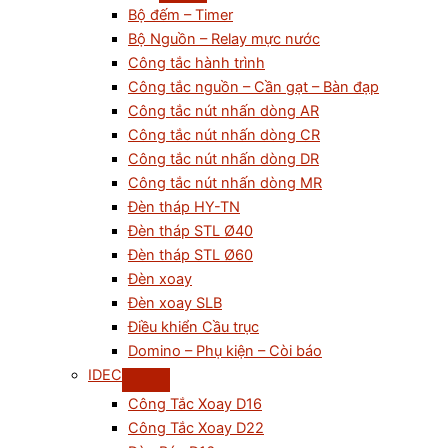
Bộ đếm – Timer
Bộ Nguồn – Relay mực nước
Công tắc hành trình
Công tắc nguồn – Cần gạt – Bàn đạp
Công tắc nút nhấn dòng AR
Công tắc nút nhấn dòng CR
Công tắc nút nhấn dòng DR
Công tắc nút nhấn dòng MR
Đèn tháp HY-TN
Đèn tháp STL Ø40
Đèn tháp STL Ø60
Đèn xoay
Đèn xoay SLB
Điều khiển Cầu trục
Domino – Phụ kiện – Còi báo
IDEC
Công Tắc Xoay D16
Công Tắc Xoay D22