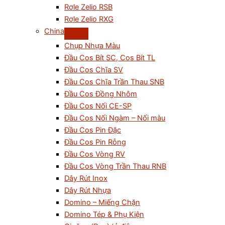
Rơle Zelio RSB
Rơle Zelio RXG
China
Chụp Nhựa Màu
Đầu Cos Bít SC, Cos Bít TL
Đầu Cos Chĩa SV
Đầu Cos Chĩa Trần Thau SNB
Đầu Cos Đồng Nhôm
Đầu Cos Nối CE-SP
Đầu Cos Nối Ngàm – Nối màu
Đầu Cos Pin Đặc
Đầu Cos Pin Rỗng
Đầu Cos Vòng RV
Đầu Cos Vòng Trần Thau RNB
Dây Rút Inox
Dây Rút Nhựa
Domino – Miếng Chặn
Domino Tép & Phụ Kiện