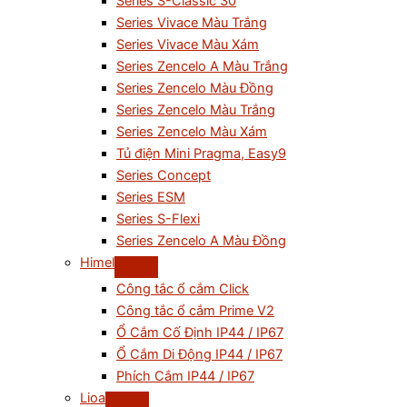
Series S-Classic 30
Series Vivace Màu Trắng
Series Vivace Màu Xám
Series Zencelo A Màu Trắng
Series Zencelo Màu Đồng
Series Zencelo Màu Trắng
Series Zencelo Màu Xám
Tủ điện Mini Pragma, Easy9
Series Concept
Series ESM
Series S-Flexi
Series Zencelo A Màu Đồng
Himel
Công tắc ổ cắm Click
Công tắc ổ cắm Prime V2
Ổ Cắm Cố Định IP44 / IP67
Ổ Cắm Di Động IP44 / IP67
Phích Cắm IP44 / IP67
Lioa