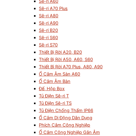
Sê-ri A60
Sê-ri A70 Plus
Sê-ri A80
Sê-ri A90
Sê-ri B20
Sê-ri S60
Sê-ri S70
Thiết Bị Rời A20, B20
Thiết Bị Rời A50, A60, S60
Thiết Bì Rời A70 Plus, A80, A90
Ổ Cắm Âm Sàn A60
Ổ Cắm Âm Bàn
Đế, Hộp Box
Tủ Điện Sê-ri T
Tủ Điện Sê-ri TS
Tủ Điện Chống Thấm IP66
Ổ Cắm Di Động Dân Dụng
Phích Cắm Công Nghiệp
Ổ Cắm Công Nghiệp Gắn Âm