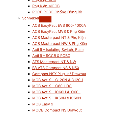
Phụ Kiện ACB
Phụ Kiện MCCB
RCCB RCBO Chống Dòng Rò
Schneider
ACB EasyPact EVS 800-4000A
ACB EasyPact MVS & Phụ Kiện
ACB Masterpact NT & Phụ Kiện
ACB Masterpact NW & Phụ Kiện
Acti 9 – Isolating Switch, Fuse
Acti 9 – RCCB & RCBO
ATS Masterpact NT & NW
Bộ ATS Compact NS & NSX
Compact NSX Plug-in/ Drawout
MCB Acti 9 – C120N & C120H
MCB Acti 9 – C60H DC
MCB Acti 9 – iC60H & iC60L
MCB Acti 9 – iK60N & iC60N
MCB Easy 9
MCCB Compact NS Drawout