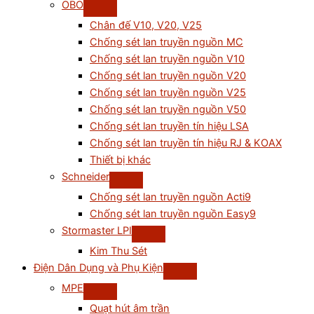
OBO
Chân đế V10, V20, V25
Chống sét lan truyền nguồn MC
Chống sét lan truyền nguồn V10
Chống sét lan truyền nguồn V20
Chống sét lan truyền nguồn V25
Chống sét lan truyền nguồn V50
Chống sét lan truyền tín hiệu LSA
Chống sét lan truyền tín hiệu RJ & KOAX
Thiết bị khác
Schneider
Chống sét lan truyền nguồn Acti9
Chống sét lan truyền nguồn Easy9
Stormaster LPI
Kim Thu Sét
Điện Dân Dụng và Phụ Kiện
MPE
Quạt hút âm trần