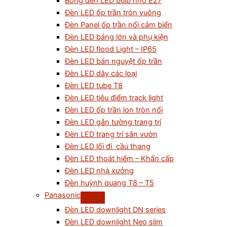
Bóng đèn LED bulb nhỏ E27
Đèn LED ốp trần tròn vuông
Đèn Panel ốp trần nổi cảm biến
Đèn LED bảng lớn và phụ kiện
Đèn LED flood Light – IP65
Đèn LED bán nguyệt ốp trần
Đèn LED dây các loại
Đèn LED tube T8
Đèn LED tiêu điểm track light
Đèn LED ốp trần lon tròn nổi
Đèn LED gắn tường trang trí
Đèn LED trang trí sân vườn
Đèn LED lối đi, cầu thang
Đèn LED thoát hiểm – Khẩn cấp
Đèn LED nhà xưởng
Đèn huỳnh quang T8 – T5
Panasonic
Đèn LED downlight DN series
Đèn LED downlight Neo slim