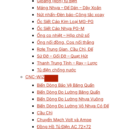
Gioăng (Ron) tủ điện
Máng Nhựa – Đế Dán – Dây Xoắn
Nút nhấn-Đèn báo-Công tắc xoay
Ốc Siết Cáp Kim Loại MG-PG
Ốc Siết Cáp Nhựa PG-M
Ống co nhiệt – Hộp chữ số
Ống nối đồng, Cos nối thẳng
Rơle Trung Gian, Cầu Chì, Đế
Sứ Đỡ – Gối Đỡ – Quạt Hút
Thanh Trung Tính – Ray – Lược
Tủ điện chống nước
CNC-WIZ
Biến Dòng Bảo Vệ Băng Quấn
Biến Dòng Đo Lường Băng Quấn
Biến Dòng Đo Lường Nhựa Vuông
Biến Dòng Đo Lường Vỏ Nhựa Có Đế
Cầu Chì
Chuyển Mạch Volt và Ampe
Đồng Hồ Tủ Điện AC 72×72