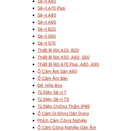
Sê-ri A60
Sê-ri A70 Plus
Sê-ri A80
Sê-ri A90
Sê-ri B20
Sê-ri S60
Sê-ri S70
Thiết Bị Rời A20, B20
Thiết Bị Rời A50, A60, S60
Thiết Bì Rời A70 Plus, A80, A90
Ổ Cắm Âm Sàn A60
Ổ Cắm Âm Bàn
Đế, Hộp Box
Tủ Điện Sê-ri T
Tủ Điện Sê-ri TS
Tủ Điện Chống Thấm IP66
Ổ Cắm Di Động Dân Dụng
Phích Cắm Công Nghiệp
Ổ Cắm Công Nghiệp Gắn Âm