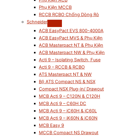
Phụ Kiện ACB
Phụ Kiện MCCB
RCCB RCBO Chống Dòng Rò
Schneider
ACB EasyPact EVS 800-4000A
ACB EasyPact MVS & Phụ Kiện
ACB Masterpact NT & Phụ Kiện
ACB Masterpact NW & Phụ Kiện
Acti 9 – Isolating Switch, Fuse
Acti 9 – RCCB & RCBO
ATS Masterpact NT & NW
Bộ ATS Compact NS & NSX
Compact NSX Plug-in/ Drawout
MCB Acti 9 – C120N & C120H
MCB Acti 9 – C60H DC
MCB Acti 9 – iC60H & iC60L
MCB Acti 9 – iK60N & iC60N
MCB Easy 9
MCCB Compact NS Drawout