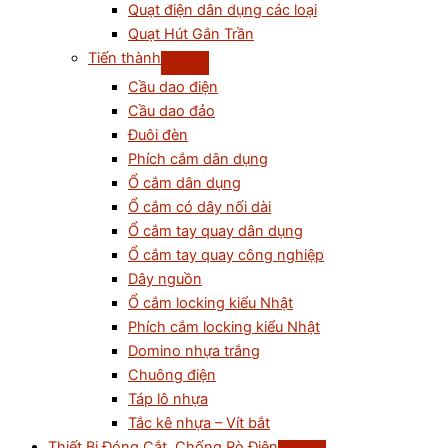
Quạt điện dân dụng các loại
Quạt Hút Gắn Trần
Tiến thành
Cầu dao điện
Cầu dao đảo
Đuôi đèn
Phích cắm dân dụng
Ổ cắm dân dụng
Ổ cắm có dây nối dài
Ổ cắm tay quay dân dụng
Ổ cắm tay quay công nghiệp
Dây nguồn
Ổ cắm locking kiểu Nhật
Phích cắm locking kiểu Nhật
Domino nhựa trắng
Chuông điện
Táp lô nhựa
Tắc kê nhựa – Vít bắt
Thiết Bị Đóng Cắt, Chống Rò Điện