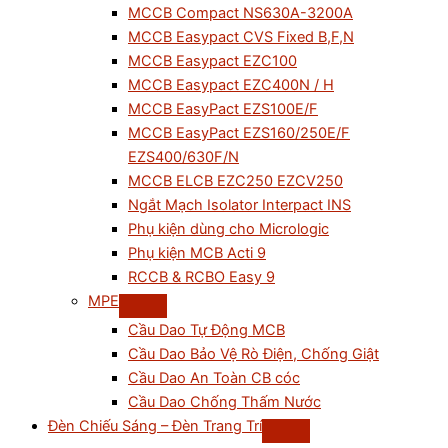
MCCB Compact NS630A-3200A
MCCB Easypact CVS Fixed B,F,N
MCCB Easypact EZC100
MCCB Easypact EZC400N / H
MCCB EasyPact EZS100E/F
MCCB EasyPact EZS160/250E/F
EZS400/630F/N
MCCB ELCB EZC250 EZCV250
Ngắt Mạch Isolator Interpact INS
Phụ kiện dùng cho Micrologic
Phụ kiện MCB Acti 9
RCCB & RCBO Easy 9
MPE
Cầu Dao Tự Động MCB
Cầu Dao Bảo Vệ Rò Điện, Chống Giật
Cầu Dao An Toàn CB cóc
Cầu Dao Chống Thấm Nước
Đèn Chiếu Sáng – Đèn Trang Trí