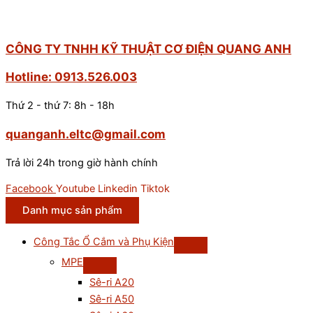
CÔNG TY TNHH KỸ THUẬT CƠ ĐIỆN QUANG ANH
Hotline: 0913.526.003
Thứ 2 - thứ 7: 8h - 18h
quanganh.eltc@gmail.com
Trả lời 24h trong giờ hành chính
Facebook
Youtube
Linkedin
Tiktok
Danh mục sản phẩm
Công Tắc Ổ Cắm và Phụ Kiện
MPE
Sê-ri A20
Sê-ri A50