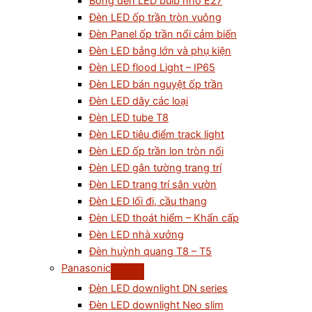
Bóng đèn LED bulb nhỏ E27
Đèn LED ốp trần tròn vuông
Đèn Panel ốp trần nổi cảm biến
Đèn LED bảng lớn và phụ kiện
Đèn LED flood Light – IP65
Đèn LED bán nguyệt ốp trần
Đèn LED dây các loại
Đèn LED tube T8
Đèn LED tiêu điểm track light
Đèn LED ốp trần lon tròn nổi
Đèn LED gắn tường trang trí
Đèn LED trang trí sân vườn
Đèn LED lối đi, cầu thang
Đèn LED thoát hiểm – Khẩn cấp
Đèn LED nhà xưởng
Đèn huỳnh quang T8 – T5
Panasonic
Đèn LED downlight DN series
Đèn LED downlight Neo slim