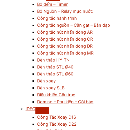
Bộ đếm – Timer
Bộ Nguồn – Relay mực nước
Công tắc hành trình
Công tắc nguồn – Cần gạt – Bàn đạp
Công tắc nút nhấn dòng AR
Công tắc nút nhấn dòng CR
Công tắc nút nhấn dòng DR
Công tắc nút nhấn dòng MR
Đèn tháp HY-TN
Đèn tháp STL Ø40
Đèn tháp STL Ø60
Đèn xoay
Đèn xoay SLB
Điều khiển Cầu trục
Domino – Phụ kiện – Còi báo
IDEC
Công Tắc Xoay D16
Công Tắc Xoay D22