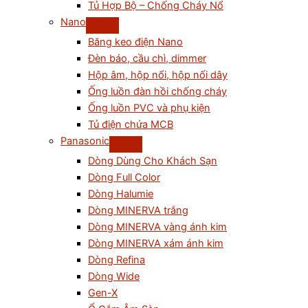
Tủ Hợp Bộ – Chống Cháy Nổ
Nano
Băng keo điện Nano
Đèn báo, cầu chì, dimmer
Hộp âm, hộp nổi, hộp nối dây
Ống luồn đàn hồi chống cháy
Ống luồn PVC và phụ kiện
Tủ điện chứa MCB
Panasonic
Dòng Dùng Cho Khách Sạn
Dòng Full Color
Dòng Halumie
Dòng MINERVA trắng
Dòng MINERVA vàng ánh kim
Dòng MINERVA xám ánh kim
Dòng Refina
Dòng Wide
Gen-X