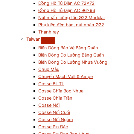
Đồng Hồ Tủ Điện AC 72×72
Đồng Hồ Tủ Điện AC 96×96
Nút nhấn, công tắc Ø22 Modular
Phụ kiện đèn báo, nút nhấn Ø22
Thanh ray
Taiwan
Biến Dòng Bảo Vệ Băng Quấn
Biến Dòng Đo Lường Băng Quấn
Biến Dòng Đo Lường Nhựa Vuông
Chụp Màu
Chuyển Mạch Volt & Ampe
Cosse Bít TL
Cosse Chĩa Bọc Nhựa
Cosse Chĩa Trần
Cosse Nối
Cosse Nối Cuối
Cosse Nối Ngàm
Cosse Pin Đặc