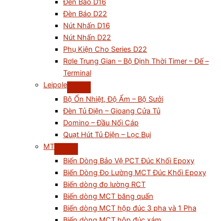
Đèn Báo D16
Đèn Báo D22
Nút Nhấn D16
Nút Nhấn D22
Phụ Kiện Cho Series D22
Rơle Trung Gian – Bộ Định Thời Timer – Đế –
Terminal
Leipole
Bộ Ổn Nhiệt, Độ Ẩm – Bộ Sưởi
Đèn Tủ Điện – Gioang Cửa Tủ
Domino – Đầu Nối Cáp
Quạt Hút Tủ Điện – Lọc Bụi
MT
Biến Dòng Bảo Vệ PCT Đúc Khối Epoxy
Biến Dòng Đo Lường MCT Đúc Khối Epoxy
Biến dòng đo lường RCT
Biến dòng MCT băng quấn
Biến dòng MCT hộp đúc 3 pha và 1 Pha
Biến dòng MCT hộp đúc xám