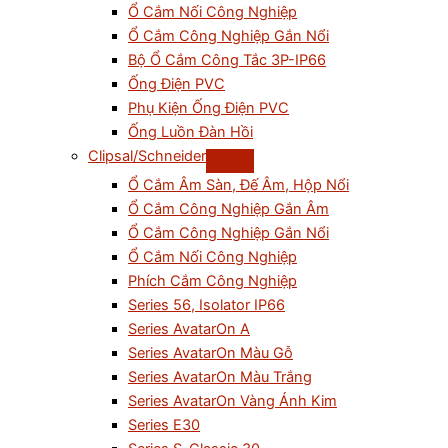
Ổ Cắm Nối Công Nghiệp
Ổ Cắm Công Nghiệp Gắn Nổi
Bộ Ổ Cắm Công Tắc 3P-IP66
Ống Điện PVC
Phụ Kiện Ống Điện PVC
Ống Luồn Đàn Hồi
Clipsal/Schneider
Ổ Cắm Âm Sàn, Đế Âm, Hộp Nổi
Ổ Cắm Công Nghiệp Gắn Âm
Ổ Cắm Công Nghiệp Gắn Nổi
Ổ Cắm Nối Công Nghiệp
Phích Cắm Công Nghiệp
Series 56, Isolator IP66
Series AvatarOn A
Series AvatarOn Màu Gỗ
Series AvatarOn Màu Trắng
Series AvatarOn Vàng Ánh Kim
Series E30