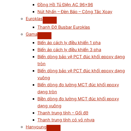
Đồng Hồ Tủ Điện AC 96×96
Nút Nhấn – Đèn Báo – Công Tắc Xoay
Euroklas
Thanh Đỡ Busbar Euroklas
Gama
Biến áp cách ly điều khiển 1 pha
Biến áp cách ly điều khiển 3 pha
Biến dòng bảo vệ PCT đúc khối epoxy dạng
tròn
Biến dòng bảo vệ PCT đúc khối epoxy dạng
vuông
Biến dòng đo lường MCT đúc khối epoxy
dạng tròn
Biền dòng đo lường MCT đúc khối epoxy
dạng vuông
Thanh trung tính – Gối đỡ
Thanh trung tính có vỏ nhựa
Hanyoung