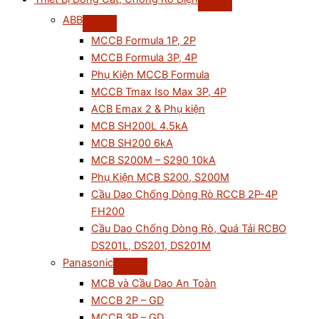
ABB
MCCB Formula 1P, 2P
MCCB Formula 3P, 4P
Phụ Kiện MCCB Formula
MCCB Tmax Iso Max 3P, 4P
ACB Emax 2 & Phụ kiện
MCB SH200L 4.5kA
MCB SH200 6kA
MCB S200M – S290 10kA
Phụ Kiện MCB S200, S200M
Cầu Dao Chống Dòng Rò RCCB 2P-4P
FH200
Cầu Dao Chống Dòng Rò, Quá Tải RCBO
DS201L, DS201, DS201M
Panasonic
MCB và Cầu Dao An Toàn
MCCB 2P – GD
MCCB 3P – GD