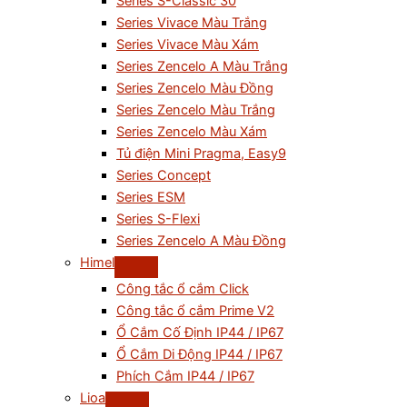
Series S-Classic 30
Series Vivace Màu Trắng
Series Vivace Màu Xám
Series Zencelo A Màu Trắng
Series Zencelo Màu Đồng
Series Zencelo Màu Trắng
Series Zencelo Màu Xám
Tủ điện Mini Pragma, Easy9
Series Concept
Series ESM
Series S-Flexi
Series Zencelo A Màu Đồng
Himel
Công tắc ổ cắm Click
Công tắc ổ cắm Prime V2
Ổ Cắm Cố Định IP44 / IP67
Ổ Cắm Di Động IP44 / IP67
Phích Cắm IP44 / IP67
Lioa