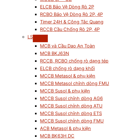
ELCB Bảo Vệ Dòng Rò 2P
RCBO Bảo Vệ Dòng Rò 2P, 4P
Timer 24H & Công Tắc Quang
RCCB Cầu Chống Rò 2P, 4P
LS
MCB và Cầu Dao An Toàn
MCB BKJ63N
RCCB, RCBO chống rò dạng tép
ELCB chống rò dạng khối
MCCB Metasol & phụ kiện
MCCB Metasol chỉnh dòng FMU
MCCB Susol & phụ kiện
MCCB Susol chỉnh dòng AG6
MCCB Susol chỉnh dòng ATU
MCCB Susol chỉnh dòng ETS
MCCB Susol chỉnh dòng FMU
ACB Metasol & phụ kiện
MCB BK63H DC