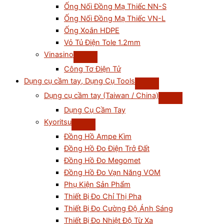
Ống Nối Đồng Mạ Thiếc NN-S
Ống Nối Đồng Mạ Thiếc VN-L
Ống Xoắn HDPE
Vỏ Tủ Điện Tole 1.2mm
Vinasino
Công Tơ Điện Tử
Dụng cụ cầm tay, Dụng Cụ Tools
Dụng cụ cầm tay (Taiwan / China)
Dụng Cụ Cầm Tay
Kyoritsu
Đồng Hồ Ampe Kìm
Đồng Hồ Đo Điện Trở Đất
Đồng Hồ Đo Megomet
Đồng Hồ Đo Vạn Năng VOM
Phụ Kiện Sản Phẩm
Thiết Bị Đo Chỉ Thị Pha
Thiết Bị Đo Cường Độ Ánh Sáng
Thiết Bị Đo Nhiệt Độ Từ Xa