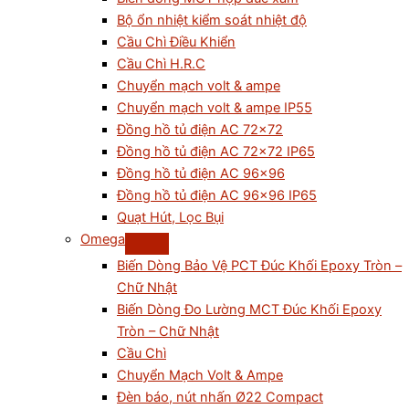
Bộ ổn nhiệt kiểm soát nhiệt độ
Cầu Chì Điều Khiển
Cầu Chì H.R.C
Chuyển mạch volt & ampe
Chuyển mạch volt & ampe IP55
Đồng hồ tủ điện AC 72×72
Đồng hồ tủ điện AC 72×72 IP65
Đồng hồ tủ điện AC 96×96
Đồng hồ tủ điện AC 96×96 IP65
Quạt Hút, Lọc Bụi
Omega
Biến Dòng Bảo Vệ PCT Đúc Khối Epoxy Tròn –
Chữ Nhật
Biến Dòng Đo Lường MCT Đúc Khối Epoxy
Tròn – Chữ Nhật
Cầu Chì
Chuyển Mạch Volt & Ampe
Đèn báo, nút nhấn Ø22 Compact