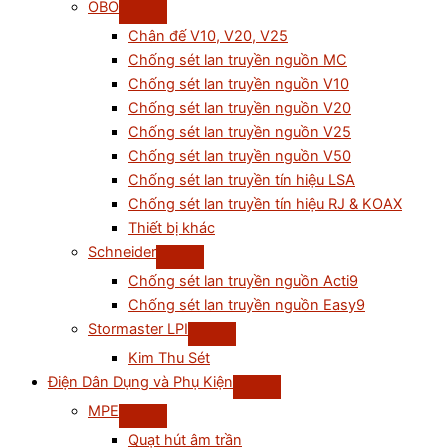
OBO
Chân đế V10, V20, V25
Chống sét lan truyền nguồn MC
Chống sét lan truyền nguồn V10
Chống sét lan truyền nguồn V20
Chống sét lan truyền nguồn V25
Chống sét lan truyền nguồn V50
Chống sét lan truyền tín hiệu LSA
Chống sét lan truyền tín hiệu RJ & KOAX
Thiết bị khác
Schneider
Chống sét lan truyền nguồn Acti9
Chống sét lan truyền nguồn Easy9
Stormaster LPI
Kim Thu Sét
Điện Dân Dụng và Phụ Kiện
MPE
Quạt hút âm trần