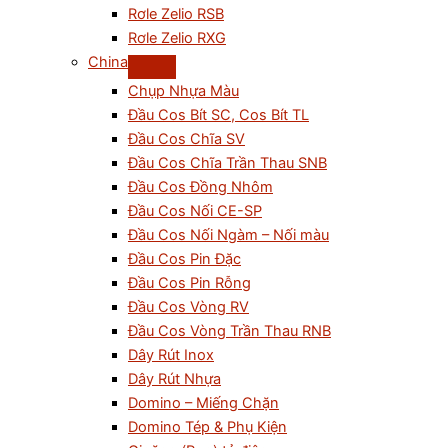
Rơle Zelio RSB
Rơle Zelio RXG
China
Chụp Nhựa Màu
Đầu Cos Bít SC, Cos Bít TL
Đầu Cos Chĩa SV
Đầu Cos Chĩa Trần Thau SNB
Đầu Cos Đồng Nhôm
Đầu Cos Nối CE-SP
Đầu Cos Nối Ngàm – Nối màu
Đầu Cos Pin Đặc
Đầu Cos Pin Rỗng
Đầu Cos Vòng RV
Đầu Cos Vòng Trần Thau RNB
Dây Rút Inox
Dây Rút Nhựa
Domino – Miếng Chặn
Domino Tép & Phụ Kiện