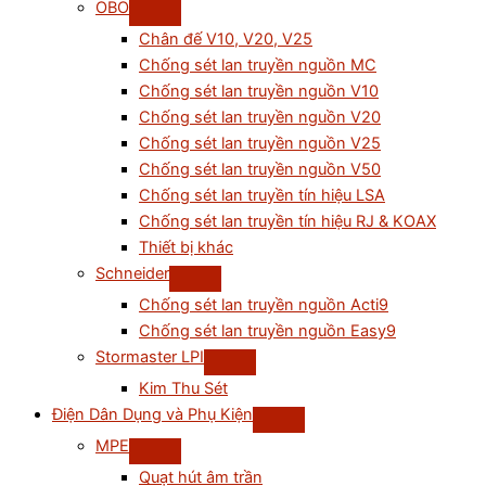
OBO
Chân đế V10, V20, V25
Chống sét lan truyền nguồn MC
Chống sét lan truyền nguồn V10
Chống sét lan truyền nguồn V20
Chống sét lan truyền nguồn V25
Chống sét lan truyền nguồn V50
Chống sét lan truyền tín hiệu LSA
Chống sét lan truyền tín hiệu RJ & KOAX
Thiết bị khác
Schneider
Chống sét lan truyền nguồn Acti9
Chống sét lan truyền nguồn Easy9
Stormaster LPI
Kim Thu Sét
Điện Dân Dụng và Phụ Kiện
MPE
Quạt hút âm trần