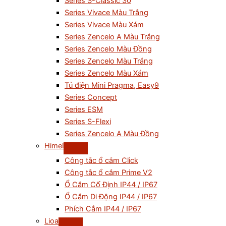
Series S-Classic 30
Series Vivace Màu Trắng
Series Vivace Màu Xám
Series Zencelo A Màu Trắng
Series Zencelo Màu Đồng
Series Zencelo Màu Trắng
Series Zencelo Màu Xám
Tủ điện Mini Pragma, Easy9
Series Concept
Series ESM
Series S-Flexi
Series Zencelo A Màu Đồng
Himel
Công tắc ổ cắm Click
Công tắc ổ cắm Prime V2
Ổ Cắm Cố Định IP44 / IP67
Ổ Cắm Di Động IP44 / IP67
Phích Cắm IP44 / IP67
Lioa