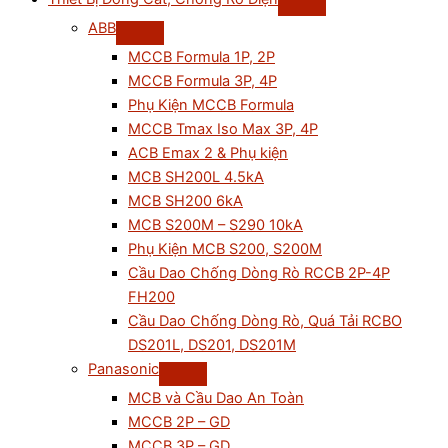
ABB
MCCB Formula 1P, 2P
MCCB Formula 3P, 4P
Phụ Kiện MCCB Formula
MCCB Tmax Iso Max 3P, 4P
ACB Emax 2 & Phụ kiện
MCB SH200L 4.5kA
MCB SH200 6kA
MCB S200M – S290 10kA
Phụ Kiện MCB S200, S200M
Cầu Dao Chống Dòng Rò RCCB 2P-4P
FH200
Cầu Dao Chống Dòng Rò, Quá Tải RCBO
DS201L, DS201, DS201M
Panasonic
MCB và Cầu Dao An Toàn
MCCB 2P – GD
MCCB 3P – GD