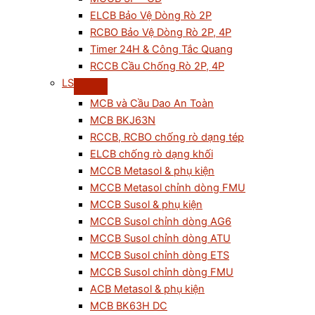
ELCB Bảo Vệ Dòng Rò 2P
RCBO Bảo Vệ Dòng Rò 2P, 4P
Timer 24H & Công Tắc Quang
RCCB Cầu Chống Rò 2P, 4P
LS
MCB và Cầu Dao An Toàn
MCB BKJ63N
RCCB, RCBO chống rò dạng tép
ELCB chống rò dạng khối
MCCB Metasol & phụ kiện
MCCB Metasol chỉnh dòng FMU
MCCB Susol & phụ kiện
MCCB Susol chỉnh dòng AG6
MCCB Susol chỉnh dòng ATU
MCCB Susol chỉnh dòng ETS
MCCB Susol chỉnh dòng FMU
ACB Metasol & phụ kiện
MCB BK63H DC