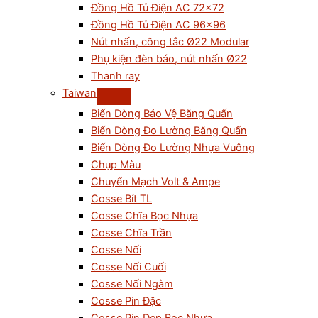
Đồng Hồ Tủ Điện AC 72×72
Đồng Hồ Tủ Điện AC 96×96
Nút nhấn, công tắc Ø22 Modular
Phụ kiện đèn báo, nút nhấn Ø22
Thanh ray
Taiwan
Biến Dòng Bảo Vệ Băng Quấn
Biến Dòng Đo Lường Băng Quấn
Biến Dòng Đo Lường Nhựa Vuông
Chụp Màu
Chuyển Mạch Volt & Ampe
Cosse Bít TL
Cosse Chĩa Bọc Nhựa
Cosse Chĩa Trần
Cosse Nối
Cosse Nối Cuối
Cosse Nối Ngàm
Cosse Pin Đặc