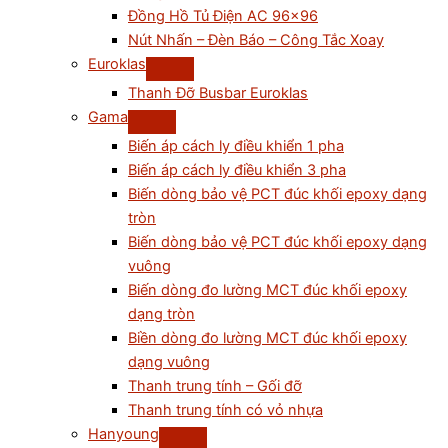
Đồng Hồ Tủ Điện AC 96×96
Nút Nhấn – Đèn Báo – Công Tắc Xoay
Euroklas
Thanh Đỡ Busbar Euroklas
Gama
Biến áp cách ly điều khiển 1 pha
Biến áp cách ly điều khiển 3 pha
Biến dòng bảo vệ PCT đúc khối epoxy dạng
tròn
Biến dòng bảo vệ PCT đúc khối epoxy dạng
vuông
Biến dòng đo lường MCT đúc khối epoxy
dạng tròn
Biền dòng đo lường MCT đúc khối epoxy
dạng vuông
Thanh trung tính – Gối đỡ
Thanh trung tính có vỏ nhựa
Hanyoung