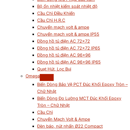
Bộ ổn nhiệt kiểm soát nhiệt độ
Cầu Chì Điều Khiển
Cầu Chì H.R.C
Chuyển mạch volt & ampe
Chuyển mạch volt & ampe IP55
Đồng hồ tủ điện AC 72×72
Đồng hồ tủ điện AC 72×72 IP65
Đồng hồ tủ điện AC 96×96
Đồng hồ tủ điện AC 96×96 IP65
Quạt Hút, Lọc Bụi
Omega
Biến Dòng Bảo Vệ PCT Đúc Khối Epoxy Tròn –
Chữ Nhật
Biến Dòng Đo Lường MCT Đúc Khối Epoxy
Tròn – Chữ Nhật
Cầu Chì
Chuyển Mạch Volt & Ampe
Đèn báo, nút nhấn Ø22 Compact