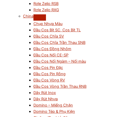
Rơle Zelio RSB
Rơle Zelio RXG
China
Chụp Nhựa Màu
Đầu Cos Bít SC, Cos Bít TL
Đầu Cos Chĩa SV
Đầu Cos Chĩa Trần Thau SNB
Đầu Cos Đồng Nhôm
Đầu Cos Nối CE-SP
Đầu Cos Nối Ngàm – Nối màu
Đầu Cos Pin Đặc
Đầu Cos Pin Rỗng
Đầu Cos Vòng RV
Đầu Cos Vòng Trần Thau RNB
Dây Rút Inox
Dây Rút Nhựa
Domino – Miếng Chặn
Domino Tép & Phụ Kiện