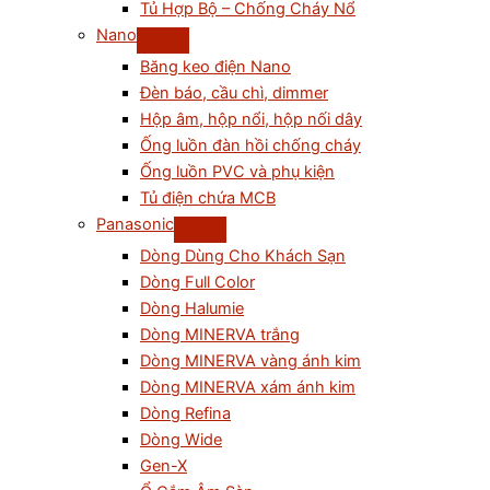
Tủ Hợp Bộ – Chống Cháy Nổ
Nano
Băng keo điện Nano
Đèn báo, cầu chì, dimmer
Hộp âm, hộp nổi, hộp nối dây
Ống luồn đàn hồi chống cháy
Ống luồn PVC và phụ kiện
Tủ điện chứa MCB
Panasonic
Dòng Dùng Cho Khách Sạn
Dòng Full Color
Dòng Halumie
Dòng MINERVA trắng
Dòng MINERVA vàng ánh kim
Dòng MINERVA xám ánh kim
Dòng Refina
Dòng Wide
Gen-X