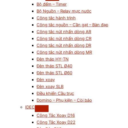
Bộ đếm – Timer
Bộ Nguồn – Relay mực nước
Công tắc hành trình
Công tắc nguồn – Cần gạt – Bàn đạp
Công tắc nút nhấn dòng AR
Công tắc nút nhấn dòng CR
Công tắc nút nhấn dòng DR
Công tắc nút nhấn dòng MR
Đèn tháp HY-TN
Đèn tháp STL Ø40
Đèn tháp STL Ø60
Đèn xoay
Đèn xoay SLB
Điều khiển Cầu trục
Domino – Phụ kiện – Còi báo
IDEC
Công Tắc Xoay D16
Công Tắc Xoay D22