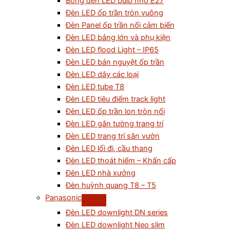
Bóng đèn LED bulb nhỏ E27
Đèn LED ốp trần tròn vuông
Đèn Panel ốp trần nổi cảm biến
Đèn LED bảng lớn và phụ kiện
Đèn LED flood Light – IP65
Đèn LED bán nguyệt ốp trần
Đèn LED dây các loại
Đèn LED tube T8
Đèn LED tiêu điểm track light
Đèn LED ốp trần lon tròn nổi
Đèn LED gắn tường trang trí
Đèn LED trang trí sân vườn
Đèn LED lối đi, cầu thang
Đèn LED thoát hiểm – Khẩn cấp
Đèn LED nhà xưởng
Đèn huỳnh quang T8 – T5
Panasonic
Đèn LED downlight DN series
Đèn LED downlight Neo slim