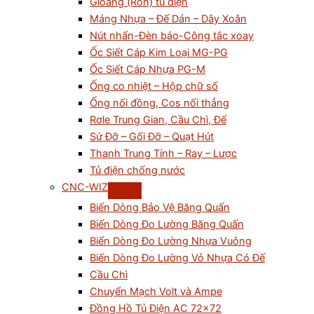
Gioăng (Ron) tủ điện
Máng Nhựa – Đế Dán – Dây Xoắn
Nút nhấn-Đèn báo-Công tắc xoay
Ốc Siết Cáp Kim Loại MG-PG
Ốc Siết Cáp Nhựa PG-M
Ống co nhiệt – Hộp chữ số
Ống nối đồng, Cos nối thẳng
Rơle Trung Gian, Cầu Chì, Đế
Sứ Đỡ – Gối Đỡ – Quạt Hút
Thanh Trung Tính – Ray – Lược
Tủ điện chống nước
CNC-WIZ
Biến Dòng Bảo Vệ Băng Quấn
Biến Dòng Đo Lường Băng Quấn
Biến Dòng Đo Lường Nhựa Vuông
Biến Dòng Đo Lường Vỏ Nhựa Có Đế
Cầu Chì
Chuyển Mạch Volt và Ampe
Đồng Hồ Tủ Điện AC 72×72