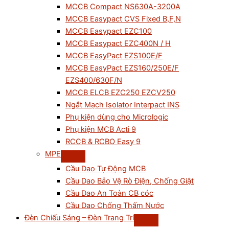
MCCB Compact NS630A-3200A
MCCB Easypact CVS Fixed B,F,N
MCCB Easypact EZC100
MCCB Easypact EZC400N / H
MCCB EasyPact EZS100E/F
MCCB EasyPact EZS160/250E/F
EZS400/630F/N
MCCB ELCB EZC250 EZCV250
Ngắt Mạch Isolator Interpact INS
Phụ kiện dùng cho Micrologic
Phụ kiện MCB Acti 9
RCCB & RCBO Easy 9
MPE
Cầu Dao Tự Động MCB
Cầu Dao Bảo Vệ Rò Điện, Chống Giật
Cầu Dao An Toàn CB cóc
Cầu Dao Chống Thấm Nước
Đèn Chiếu Sáng – Đèn Trang Trí