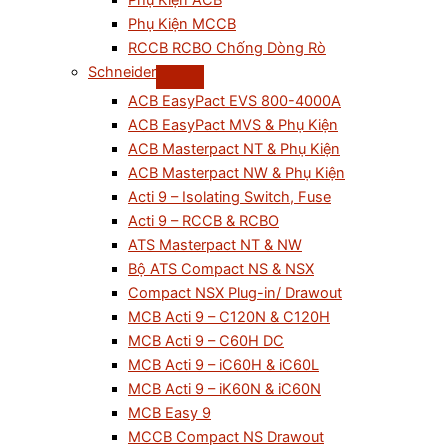
Phụ Kiện ACB
Phụ Kiện MCCB
RCCB RCBO Chống Dòng Rò
Schneider
ACB EasyPact EVS 800-4000A
ACB EasyPact MVS & Phụ Kiện
ACB Masterpact NT & Phụ Kiện
ACB Masterpact NW & Phụ Kiện
Acti 9 – Isolating Switch, Fuse
Acti 9 – RCCB & RCBO
ATS Masterpact NT & NW
Bộ ATS Compact NS & NSX
Compact NSX Plug-in/ Drawout
MCB Acti 9 – C120N & C120H
MCB Acti 9 – C60H DC
MCB Acti 9 – iC60H & iC60L
MCB Acti 9 – iK60N & iC60N
MCB Easy 9
MCCB Compact NS Drawout