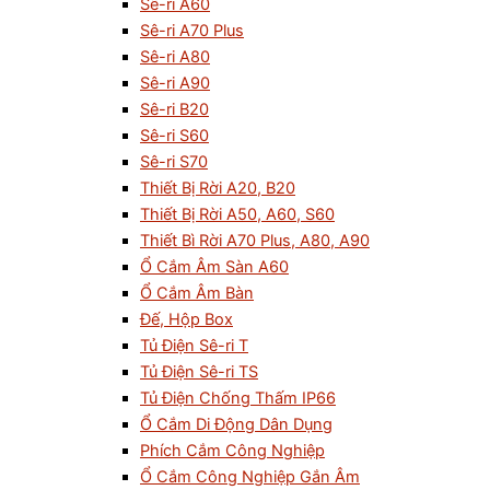
Sê-ri A60
Sê-ri A70 Plus
Sê-ri A80
Sê-ri A90
Sê-ri B20
Sê-ri S60
Sê-ri S70
Thiết Bị Rời A20, B20
Thiết Bị Rời A50, A60, S60
Thiết Bì Rời A70 Plus, A80, A90
Ổ Cắm Âm Sàn A60
Ổ Cắm Âm Bàn
Đế, Hộp Box
Tủ Điện Sê-ri T
Tủ Điện Sê-ri TS
Tủ Điện Chống Thấm IP66
Ổ Cắm Di Động Dân Dụng
Phích Cắm Công Nghiệp
Ổ Cắm Công Nghiệp Gắn Âm