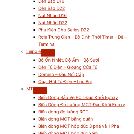
Đèn Báo D16
Đèn Báo D22
Nút Nhấn D16
Nút Nhấn D22
Phụ Kiện Cho Series D22
Rơle Trung Gian – Bộ Định Thời Timer – Đế –
Terminal
Leipole
Bộ Ổn Nhiệt, Độ Ẩm – Bộ Sưởi
Đèn Tủ Điện – Gioang Cửa Tủ
Domino – Đầu Nối Cáp
Quạt Hút Tủ Điện – Lọc Bụi
MT
Biến Dòng Bảo Vệ PCT Đúc Khối Epoxy
Biến Dòng Đo Lường MCT Đúc Khối Epoxy
Biến dòng đo lường RCT
Biến dòng MCT băng quấn
Biến dòng MCT hộp đúc 3 pha và 1 Pha
Biến dòng MCT hộp đúc xám