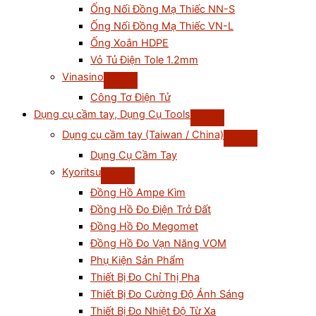
Ống Nối Đồng Mạ Thiếc NN-S
Ống Nối Đồng Mạ Thiếc VN-L
Ống Xoắn HDPE
Vỏ Tủ Điện Tole 1.2mm
Vinasino
Công Tơ Điện Tử
Dụng cụ cầm tay, Dụng Cụ Tools
Dụng cụ cầm tay (Taiwan / China)
Dụng Cụ Cầm Tay
Kyoritsu
Đồng Hồ Ampe Kìm
Đồng Hồ Đo Điện Trở Đất
Đồng Hồ Đo Megomet
Đồng Hồ Đo Vạn Năng VOM
Phụ Kiện Sản Phẩm
Thiết Bị Đo Chỉ Thị Pha
Thiết Bị Đo Cường Độ Ánh Sáng
Thiết Bị Đo Nhiệt Độ Từ Xa