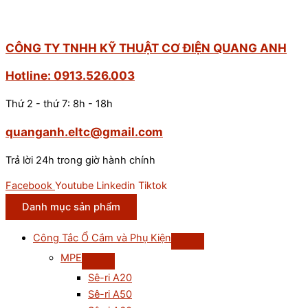
CÔNG TY TNHH KỸ THUẬT CƠ ĐIỆN QUANG ANH
Hotline: 0913.526.003
Thứ 2 - thứ 7: 8h - 18h
quanganh.eltc@gmail.com
Trả lời 24h trong giờ hành chính
Facebook
Youtube
Linkedin
Tiktok
Danh mục sản phẩm
Công Tắc Ổ Cắm và Phụ Kiện
MPE
Sê-ri A20
Sê-ri A50