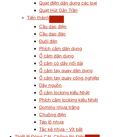
Quạt điện dân dụng các loại
Quạt Hút Gắn Trần
Tiến thành
Cầu dao điện
Cầu dao đảo
Đuôi đèn
Phích cắm dân dụng
Ổ cắm dân dụng
Ổ cắm có dây nối dài
Ổ cắm tay quay dân dụng
Ổ cắm tay quay công nghiệp
Dây nguồn
Ổ cắm locking kiểu Nhật
Phích cắm locking kiểu Nhật
Domino nhựa trắng
Chuông điện
Táp lô nhựa
Tắc kê nhựa – Vít bắt
Thiết Bị Đóng Cắt, Chống Rò Điện