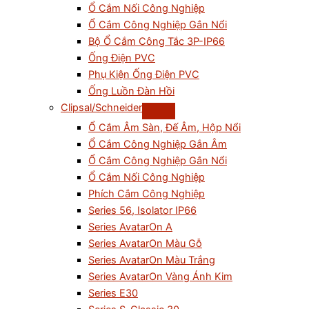
Ổ Cắm Nối Công Nghiệp
Ổ Cắm Công Nghiệp Gắn Nổi
Bộ Ổ Cắm Công Tắc 3P-IP66
Ống Điện PVC
Phụ Kiện Ống Điện PVC
Ống Luồn Đàn Hồi
Clipsal/Schneider
Ổ Cắm Âm Sàn, Đế Âm, Hộp Nổi
Ổ Cắm Công Nghiệp Gắn Âm
Ổ Cắm Công Nghiệp Gắn Nổi
Ổ Cắm Nối Công Nghiệp
Phích Cắm Công Nghiệp
Series 56, Isolator IP66
Series AvatarOn A
Series AvatarOn Màu Gỗ
Series AvatarOn Màu Trắng
Series AvatarOn Vàng Ánh Kim
Series E30