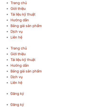
Nhảy
PRT.4440
Trang chủ
tới
-
Giới thiệu
nội
Tụ
Tài liệu kỹ thuật
dung
bù
Hướng dẫn
Enerlux
Bảng giá sản phẩm
40KVAr,
Dịch vụ
440V
Liên hệ
số
Trang chủ
lượng
Giới thiệu
Tài liệu kỹ thuật
Hướng dẫn
Bảng giá sản phẩm
Dịch vụ
Liên hệ
Đăng ký
Đăng ký