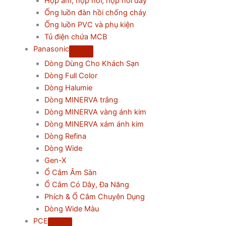
Hộp âm, hộp nổi, hộp nối dây
Ống luồn đàn hồi chống cháy
Ống luồn PVC và phụ kiện
Tủ điện chứa MCB
Panasonic
Dòng Dùng Cho Khách Sạn
Dòng Full Color
Dòng Halumie
Dòng MINERVA trắng
Dòng MINERVA vàng ánh kim
Dòng MINERVA xám ánh kim
Dòng Refina
Dòng Wide
Gen-X
Ổ Cắm Âm Sàn
Ổ Cắm Có Dây, Đa Năng
Phích & Ổ Cắm Chuyên Dụng
Dòng Wide Màu
PCE