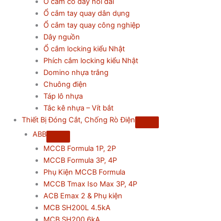
Ổ cắm có dây nối dài
Ổ cắm tay quay dân dụng
Ổ cắm tay quay công nghiệp
Dây nguồn
Ổ cắm locking kiểu Nhật
Phích cắm locking kiểu Nhật
Domino nhựa trắng
Chuông điện
Táp lô nhựa
Tắc kê nhựa – Vít bắt
Thiết Bị Đóng Cắt, Chống Rò Điện
ABB
MCCB Formula 1P, 2P
MCCB Formula 3P, 4P
Phụ Kiện MCCB Formula
MCCB Tmax Iso Max 3P, 4P
ACB Emax 2 & Phụ kiện
MCB SH200L 4.5kA
MCB SH200 6kA