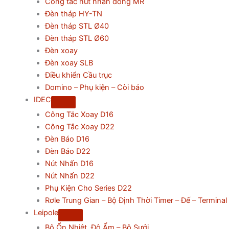
Công tắc nút nhấn dòng MR
Đèn tháp HY-TN
Đèn tháp STL Ø40
Đèn tháp STL Ø60
Đèn xoay
Đèn xoay SLB
Điều khiển Cầu trục
Domino – Phụ kiện – Còi báo
IDEC
Công Tắc Xoay D16
Công Tắc Xoay D22
Đèn Báo D16
Đèn Báo D22
Nút Nhấn D16
Nút Nhấn D22
Phụ Kiện Cho Series D22
Rơle Trung Gian – Bộ Định Thời Timer – Đế – Terminal
Leipole
Bộ Ổn Nhiệt, Độ Ẩm – Bộ Sưởi