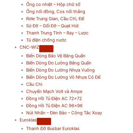
Ống co nhiệt – Hộp chữ số
Ống nối đồng, Cos nối thẳng
Rơle Trung Gian, Cầu Chì, Đế
Sứ Đỡ – Gối Đỡ – Quạt Hút
Thanh Trung Tính – Ray – Lược
Tủ điện chống nước
CNC-WIZ
Biến Dòng Bảo Vệ Băng Quấn
Biến Dòng Đo Lường Băng Quấn
Biến Dòng Đo Lường Nhựa Vuông
Biến Dòng Đo Lường Vỏ Nhựa Có Đế
Cầu Chì
Chuyển Mạch Volt và Ampe
Đồng Hồ Tủ Điện AC 72×72
Đồng Hồ Tủ Điện AC 96×96
Nút Nhấn – Đèn Báo – Công Tắc Xoay
Euroklas
Thanh Đỡ Busbar Euroklas