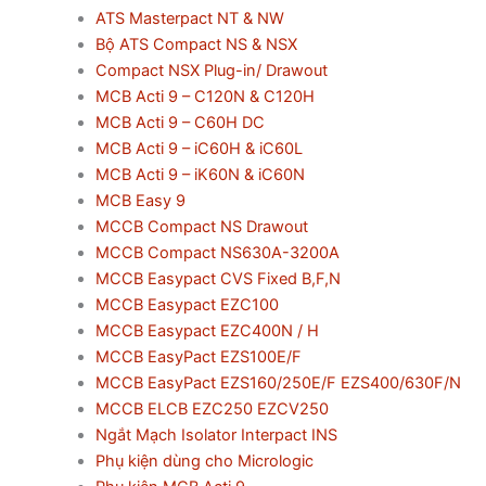
ATS Masterpact NT & NW
Bộ ATS Compact NS & NSX
Compact NSX Plug-in/ Drawout
MCB Acti 9 – C120N & C120H
MCB Acti 9 – C60H DC
MCB Acti 9 – iC60H & iC60L
MCB Acti 9 – iK60N & iC60N
MCB Easy 9
MCCB Compact NS Drawout
MCCB Compact NS630A-3200A
MCCB Easypact CVS Fixed B,F,N
MCCB Easypact EZC100
MCCB Easypact EZC400N / H
MCCB EasyPact EZS100E/F
MCCB EasyPact EZS160/250E/F EZS400/630F/N
MCCB ELCB EZC250 EZCV250
Ngắt Mạch Isolator Interpact INS
Phụ kiện dùng cho Micrologic