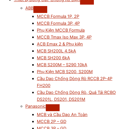
ABB
MCCB Formula 1P, 2P
MCCB Formula 3P, 4P
Phụ Kiện MCCB Formula
MCCB Tmax Iso Max 3P, 4P
ACB Emax 2 & Phụ kiện
MCB SH200L 4.5kA
MCB SH200 6kA
MCB S200M – S290 10kA
Phụ Kiện MCB S200, S200M
Cầu Dao Chống Dòng Rò RCCB 2P-4P
FH200
Cầu Dao Chống Dòng Rò, Quá Tải RCBO
DS201L, DS201, DS201M
Panasonic
MCB và Cầu Dao An Toàn
MCCB 2P – GD
MCCB 3P – GD