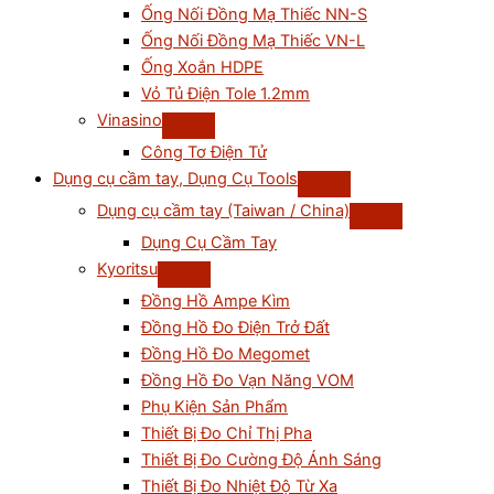
Ống Nối Đồng Mạ Thiếc NN-S
Ống Nối Đồng Mạ Thiếc VN-L
Ống Xoắn HDPE
Vỏ Tủ Điện Tole 1.2mm
Vinasino
Công Tơ Điện Tử
Dụng cụ cầm tay, Dụng Cụ Tools
Dụng cụ cầm tay (Taiwan / China)
Dụng Cụ Cầm Tay
Kyoritsu
Đồng Hồ Ampe Kìm
Đồng Hồ Đo Điện Trở Đất
Đồng Hồ Đo Megomet
Đồng Hồ Đo Vạn Năng VOM
Phụ Kiện Sản Phẩm
Thiết Bị Đo Chỉ Thị Pha
Thiết Bị Đo Cường Độ Ánh Sáng
Thiết Bị Đo Nhiệt Độ Từ Xa