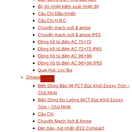
Bộ ổn nhiệt kiểm soát nhiệt độ
Cầu Chì Điều Khiển
Cầu Chì H.R.C
Chuyển mạch volt & ampe
Chuyển mạch volt & ampe IP55
Đồng hồ tủ điện AC 72×72
Đồng hồ tủ điện AC 72×72 IP65
Đồng hồ tủ điện AC 96×96
Đồng hồ tủ điện AC 96×96 IP65
Quạt Hút, Lọc Bụi
Omega
Biến Dòng Bảo Vệ PCT Đúc Khối Epoxy Tròn –
Chữ Nhật
Biến Dòng Đo Lường MCT Đúc Khối Epoxy
Tròn – Chữ Nhật
Cầu Chì
Chuyển Mạch Volt & Ampe
Đèn báo, nút nhấn Ø22 Compact