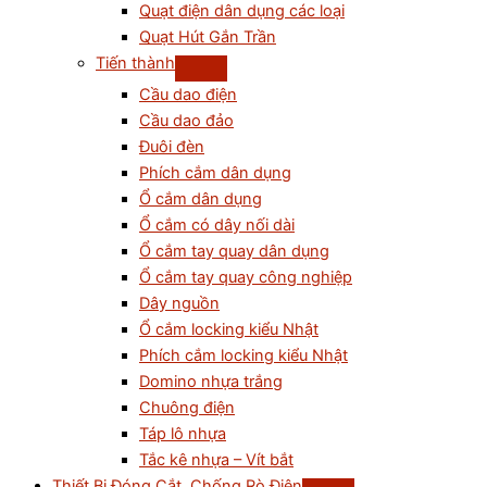
Quạt điện dân dụng các loại
Quạt Hút Gắn Trần
Tiến thành
Cầu dao điện
Cầu dao đảo
Đuôi đèn
Phích cắm dân dụng
Ổ cắm dân dụng
Ổ cắm có dây nối dài
Ổ cắm tay quay dân dụng
Ổ cắm tay quay công nghiệp
Dây nguồn
Ổ cắm locking kiểu Nhật
Phích cắm locking kiểu Nhật
Domino nhựa trắng
Chuông điện
Táp lô nhựa
Tắc kê nhựa – Vít bắt
Thiết Bị Đóng Cắt, Chống Rò Điện