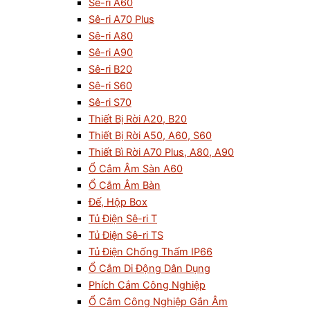
Sê-ri A60
Sê-ri A70 Plus
Sê-ri A80
Sê-ri A90
Sê-ri B20
Sê-ri S60
Sê-ri S70
Thiết Bị Rời A20, B20
Thiết Bị Rời A50, A60, S60
Thiết Bì Rời A70 Plus, A80, A90
Ổ Cắm Âm Sàn A60
Ổ Cắm Âm Bàn
Đế, Hộp Box
Tủ Điện Sê-ri T
Tủ Điện Sê-ri TS
Tủ Điện Chống Thấm IP66
Ổ Cắm Di Động Dân Dụng
Phích Cắm Công Nghiệp
Ổ Cắm Công Nghiệp Gắn Âm