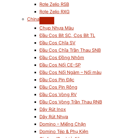
Rơle Zelio RSB
Rơle Zelio RXG
China
Chụp Nhựa Màu
Đầu Cos Bít SC, Cos Bít TL
Đầu Cos Chĩa SV
Đầu Cos Chĩa Trần Thau SNB
Đầu Cos Đồng Nhôm
Đầu Cos Nối CE-SP
Đầu Cos Nối Ngàm – Nối màu
Đầu Cos Pin Đặc
Đầu Cos Pin Rỗng
Đầu Cos Vòng RV
Đầu Cos Vòng Trần Thau RNB
Dây Rút Inox
Dây Rút Nhựa
Domino – Miếng Chặn
Domino Tép & Phụ Kiện