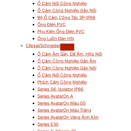
Ổ Cắm Nối Công Nghiệp
Ổ Cắm Công Nghiệp Gắn Nổi
Bộ Ổ Cắm Công Tắc 3P-IP66
Ống Điện PVC
Phụ Kiện Ống Điện PVC
Ống Luồn Đàn Hồi
Clipsal/Schneider
Ổ Cắm Âm Sàn, Đế Âm, Hộp Nổi
Ổ Cắm Công Nghiệp Gắn Âm
Ổ Cắm Công Nghiệp Gắn Nổi
Ổ Cắm Nối Công Nghiệp
Phích Cắm Công Nghiệp
Series 56, Isolator IP66
Series AvatarOn A
Series AvatarOn Màu Gỗ
Series AvatarOn Màu Trắng
Series AvatarOn Vàng Ánh Kim
Series E30