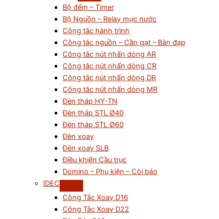
Bộ đếm – Timer
Bộ Nguồn – Relay mực nước
Công tắc hành trình
Công tắc nguồn – Cần gạt – Bàn đạp
Công tắc nút nhấn dòng AR
Công tắc nút nhấn dòng CR
Công tắc nút nhấn dòng DR
Công tắc nút nhấn dòng MR
Đèn tháp HY-TN
Đèn tháp STL Ø40
Đèn tháp STL Ø60
Đèn xoay
Đèn xoay SLB
Điều khiển Cầu trục
Domino – Phụ kiện – Còi báo
IDEC
Công Tắc Xoay D16
Công Tắc Xoay D22