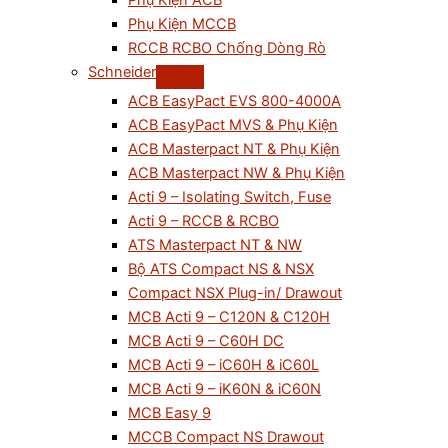
Phụ Kiện ACB
Phụ Kiện MCCB
RCCB RCBO Chống Dòng Rò
Schneider
ACB EasyPact EVS 800-4000A
ACB EasyPact MVS & Phụ Kiện
ACB Masterpact NT & Phụ Kiện
ACB Masterpact NW & Phụ Kiện
Acti 9 – Isolating Switch, Fuse
Acti 9 – RCCB & RCBO
ATS Masterpact NT & NW
Bộ ATS Compact NS & NSX
Compact NSX Plug-in/ Drawout
MCB Acti 9 – C120N & C120H
MCB Acti 9 – C60H DC
MCB Acti 9 – iC60H & iC60L
MCB Acti 9 – iK60N & iC60N
MCB Easy 9
MCCB Compact NS Drawout