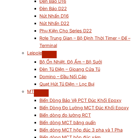
Đèn Báo D16
Đèn Báo D22
Nút Nhấn D16
Nút Nhấn D22
Phụ Kiện Cho Series D22
Rơle Trung Gian – Bộ Định Thời Timer – Đế –
Terminal
Leipole
Bộ Ổn Nhiệt, Độ Ẩm – Bộ Sưởi
Đèn Tủ Điện – Gioang Cửa Tủ
Domino – Đầu Nối Cáp
Quạt Hút Tủ Điện – Lọc Bụi
MT
Biến Dòng Bảo Vệ PCT Đúc Khối Epoxy
Biến Dòng Đo Lường MCT Đúc Khối Epoxy
Biến dòng đo lường RCT
Biến dòng MCT băng quấn
Biến dòng MCT hộp đúc 3 pha và 1 Pha
Biến dòng MCT hộp đúc xám