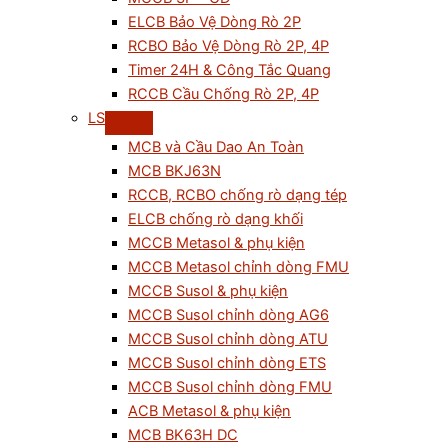
ELCB Bảo Vệ Dòng Rò 2P
RCBO Bảo Vệ Dòng Rò 2P, 4P
Timer 24H & Công Tắc Quang
RCCB Cầu Chống Rò 2P, 4P
LS
MCB và Cầu Dao An Toàn
MCB BKJ63N
RCCB, RCBO chống rò dạng tép
ELCB chống rò dạng khối
MCCB Metasol & phụ kiện
MCCB Metasol chỉnh dòng FMU
MCCB Susol & phụ kiện
MCCB Susol chỉnh dòng AG6
MCCB Susol chỉnh dòng ATU
MCCB Susol chỉnh dòng ETS
MCCB Susol chỉnh dòng FMU
ACB Metasol & phụ kiện
MCB BK63H DC