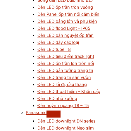
Bóng đèn LED bulb nhỏ E27
Đèn LED ốp trần tròn vuông
Đèn Panel ốp trần nổi cảm biến
Đèn LED bảng lớn và phụ kiện
Đèn LED flood Light – IP65
Đèn LED bán nguyệt ốp trần
Đèn LED dây các loại
Đèn LED tube T8
Đèn LED tiêu điểm track light
Đèn LED ốp trần lon tròn nổi
Đèn LED gắn tường trang trí
Đèn LED trang trí sân vườn
Đèn LED lối đi, cầu thang
Đèn LED thoát hiểm – Khẩn cấp
Đèn LED nhà xưởng
Đèn huỳnh quang T8 – T5
Panasonic
Đèn LED downlight DN series
Đèn LED downlight Neo slim