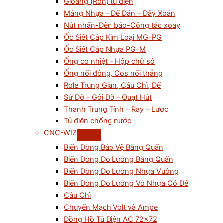
Gioăng (Ron) tủ điện
Máng Nhựa – Đế Dán – Dây Xoắn
Nút nhấn-Đèn báo-Công tắc xoay
Ốc Siết Cáp Kim Loại MG-PG
Ốc Siết Cáp Nhựa PG-M
Ống co nhiệt – Hộp chữ số
Ống nối đồng, Cos nối thẳng
Rơle Trung Gian, Cầu Chì, Đế
Sứ Đỡ – Gối Đỡ – Quạt Hút
Thanh Trung Tính – Ray – Lược
Tủ điện chống nước
CNC-WIZ
Biến Dòng Bảo Vệ Băng Quấn
Biến Dòng Đo Lường Băng Quấn
Biến Dòng Đo Lường Nhựa Vuông
Biến Dòng Đo Lường Vỏ Nhựa Có Đế
Cầu Chì
Chuyển Mạch Volt và Ampe
Đồng Hồ Tủ Điện AC 72×72