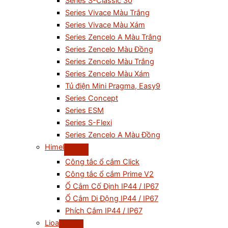
Series S-Classic 30
Series Vivace Màu Trắng
Series Vivace Màu Xám
Series Zencelo A Màu Trắng
Series Zencelo Màu Đồng
Series Zencelo Màu Trắng
Series Zencelo Màu Xám
Tủ điện Mini Pragma, Easy9
Series Concept
Series ESM
Series S-Flexi
Series Zencelo A Màu Đồng
Himel
Công tắc ổ cắm Click
Công tắc ổ cắm Prime V2
Ổ Cắm Cố Định IP44 / IP67
Ổ Cắm Di Động IP44 / IP67
Phích Cắm IP44 / IP67
Lioa