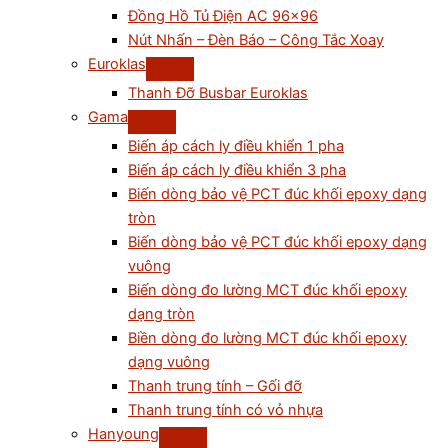
Đồng Hồ Tủ Điện AC 96×96
Nút Nhấn – Đèn Báo – Công Tắc Xoay
Euroklas
Thanh Đỡ Busbar Euroklas
Gama
Biến áp cách ly điều khiển 1 pha
Biến áp cách ly điều khiển 3 pha
Biến dòng bảo vệ PCT đúc khối epoxy dạng
tròn
Biến dòng bảo vệ PCT đúc khối epoxy dạng
vuông
Biến dòng đo lường MCT đúc khối epoxy
dạng tròn
Biền dòng đo lường MCT đúc khối epoxy
dạng vuông
Thanh trung tính – Gối đỡ
Thanh trung tính có vỏ nhựa
Hanyoung