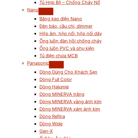
Tủ Hợp Bộ – Chống Cháy Nổ
Nano
Băng keo điện Nano
Đèn báo, cầu chì, dimmer
Hộp âm, hộp nổi, hộp nối dây
Ống luồn đàn hồi chống cháy
Ống luồn PVC và phụ kiện
Tủ điện chứa MCB
Panasonic
Dòng Dùng Cho Khách Sạn
Dòng Full Color
Dòng Halumie
Dòng MINERVA trắng
Dòng MINERVA vàng ánh kim
Dòng MINERVA xám ánh kim
Dòng Refina
Dòng Wide
Gen-X