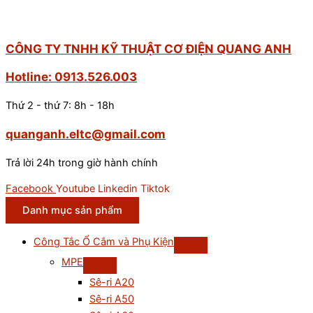
100-
120
/
CÔNG TY TNHH KỸ THUẬT CƠ ĐIỆN QUANG ANH
200-
Hotline: 0913.526.003
240V
số
Thứ 2 - thứ 7: 8h - 18h
lượng
quanganh.eltc@gmail.com
Trả lời 24h trong giờ hành chính
Facebook
Youtube
Linkedin
Tiktok
Danh mục sản phẩm
Công Tắc Ổ Cắm và Phụ Kiện
MPE
Sê-ri A20
Sê-ri A50