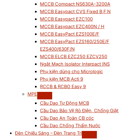
MCCB Compact NS630A-3200A
MCCB Easypact CVS Fixed B,F,N
MCCB Easypact EZC100
MCCB Easypact EZC400N / H
MCCB EasyPact EZS100E/F
MCCB EasyPact EZS160/250E/F
EZS400/630F/N
MCCB ELCB EZC250 EZCV250
Ngắt Mạch Isolator Interpact INS
Phụ kiện dùng cho Micrologic
Phụ kiện MCB Acti 9
RCCB & RCBO Easy 9
MPE
Cầu Dao Tự Động MCB
Cầu Dao Bảo Vệ Rò Điện, Chống Giật
Cầu Dao An Toàn CB cóc
Cầu Dao Chống Thấm Nước
Đèn Chiếu Sáng – Đèn Trang Trí