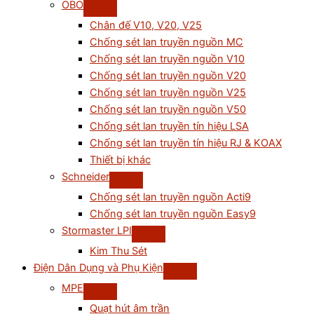
OBO
Chân đế V10, V20, V25
Chống sét lan truyền nguồn MC
Chống sét lan truyền nguồn V10
Chống sét lan truyền nguồn V20
Chống sét lan truyền nguồn V25
Chống sét lan truyền nguồn V50
Chống sét lan truyền tín hiệu LSA
Chống sét lan truyền tín hiệu RJ & KOAX
Thiết bị khác
Schneider
Chống sét lan truyền nguồn Acti9
Chống sét lan truyền nguồn Easy9
Stormaster LPI
Kim Thu Sét
Điện Dân Dụng và Phụ Kiện
MPE
Quạt hút âm trần