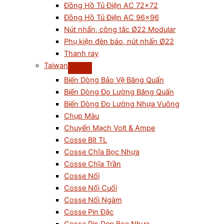
Đồng Hồ Tủ Điện AC 72×72
Đồng Hồ Tủ Điện AC 96×96
Nút nhấn, công tắc Ø22 Modular
Phụ kiện đèn báo, nút nhấn Ø22
Thanh ray
Taiwan
Biến Dòng Bảo Vệ Băng Quấn
Biến Dòng Đo Lường Băng Quấn
Biến Dòng Đo Lường Nhựa Vuông
Chụp Màu
Chuyển Mạch Volt & Ampe
Cosse Bít TL
Cosse Chĩa Bọc Nhựa
Cosse Chĩa Trần
Cosse Nối
Cosse Nối Cuối
Cosse Nối Ngàm
Cosse Pin Đặc