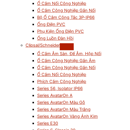
Ổ Cắm Nối Công Nghiệp
Ổ Cắm Công Nghiệp Gắn Nổi
Bộ Ổ Cắm Công Tắc 3P-IP66
Ống Điện PVC
Phụ Kiện Ống Điện PVC
Ống Luồn Đàn Hồi
Clipsal/Schneider
Ổ Cắm Âm Sàn, Đế Âm, Hộp Nổi
Ổ Cắm Công Nghiệp Gắn Âm
Ổ Cắm Công Nghiệp Gắn Nổi
Ổ Cắm Nối Công Nghiệp
Phích Cắm Công Nghiệp
Series 56, Isolator IP66
Series AvatarOn A
Series AvatarOn Màu Gỗ
Series AvatarOn Màu Trắng
Series AvatarOn Vàng Ánh Kim
Series E30