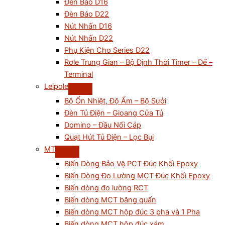
Đèn Báo D16
Đèn Báo D22
Nút Nhấn D16
Nút Nhấn D22
Phụ Kiện Cho Series D22
Rơle Trung Gian – Bộ Định Thời Timer – Đế –
Terminal
Leipole
Bộ Ổn Nhiệt, Độ Ẩm – Bộ Sưởi
Đèn Tủ Điện – Gioang Cửa Tủ
Domino – Đầu Nối Cáp
Quạt Hút Tủ Điện – Lọc Bụi
MT
Biến Dòng Bảo Vệ PCT Đúc Khối Epoxy
Biến Dòng Đo Lường MCT Đúc Khối Epoxy
Biến dòng đo lường RCT
Biến dòng MCT băng quấn
Biến dòng MCT hộp đúc 3 pha và 1 Pha
Biến dòng MCT hộp đúc xám