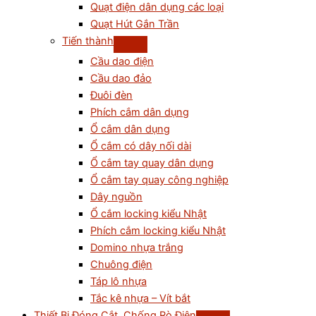
Quạt điện dân dụng các loại
Quạt Hút Gắn Trần
Tiến thành
Cầu dao điện
Cầu dao đảo
Đuôi đèn
Phích cắm dân dụng
Ổ cắm dân dụng
Ổ cắm có dây nối dài
Ổ cắm tay quay dân dụng
Ổ cắm tay quay công nghiệp
Dây nguồn
Ổ cắm locking kiểu Nhật
Phích cắm locking kiểu Nhật
Domino nhựa trắng
Chuông điện
Táp lô nhựa
Tắc kê nhựa – Vít bắt
Thiết Bị Đóng Cắt, Chống Rò Điện