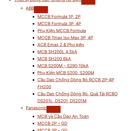
ABB
MCCB Formula 1P, 2P
MCCB Formula 3P, 4P
Phụ Kiện MCCB Formula
MCCB Tmax Iso Max 3P, 4P
ACB Emax 2 & Phụ kiện
MCB SH200L 4.5kA
MCB SH200 6kA
MCB S200M – S290 10kA
Phụ Kiện MCB S200, S200M
Cầu Dao Chống Dòng Rò RCCB 2P-4P
FH200
Cầu Dao Chống Dòng Rò, Quá Tải RCBO
DS201L, DS201, DS201M
Panasonic
MCB và Cầu Dao An Toàn
MCCB 2P – GD
MCCB 3P – GD