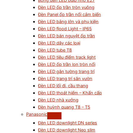
Bóng đèn LED bulb nhỏ E27
Đèn LED ốp trần tròn vuông
Đèn Panel ốp trần nổi cảm biến
Đèn LED bảng lớn và phụ kiện
Đèn LED flood Light – IP65
Đèn LED bán nguyệt ốp trần
Đèn LED dây các loại
Đèn LED tube T8
Đèn LED tiêu điểm track light
Đèn LED ốp trần lon tròn nổi
Đèn LED gắn tường trang trí
Đèn LED trang trí sân vườn
Đèn LED lối đi, cầu thang
Đèn LED thoát hiểm – Khẩn cấp
Đèn LED nhà xưởng
Đèn huỳnh quang T8 – T5
Panasonic
Đèn LED downlight DN series
Đèn LED downlight Neo slim