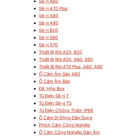
Sê-ri A60
Sê-ri A70 Plus
Sê-ri A80
Sê-ri A90
Sê-ri B20
Sê-ri S60
Sê-ri S70
Thiết Bị Rời A20, B20
Thiết Bị Rời A50, A60, S60
Thiết Bì Rời A70 Plus, A80, A90
Ổ Cắm Âm Sàn A60
Ổ Cắm Âm Bàn
Đế, Hộp Box
Tủ Điện Sê-ri T
Tủ Điện Sê-ri TS
Tủ Điện Chống Thấm IP66
Ổ Cắm Di Động Dân Dụng
Phích Cắm Công Nghiệp
Ổ Cắm Công Nghiệp Gắn Âm