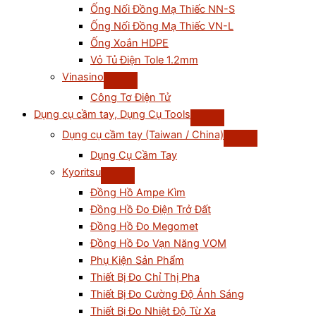
Ống Nối Đồng Mạ Thiếc NN-S
Ống Nối Đồng Mạ Thiếc VN-L
Ống Xoắn HDPE
Vỏ Tủ Điện Tole 1.2mm
Vinasino
Công Tơ Điện Tử
Dụng cụ cầm tay, Dụng Cụ Tools
Dụng cụ cầm tay (Taiwan / China)
Dụng Cụ Cầm Tay
Kyoritsu
Đồng Hồ Ampe Kìm
Đồng Hồ Đo Điện Trở Đất
Đồng Hồ Đo Megomet
Đồng Hồ Đo Vạn Năng VOM
Phụ Kiện Sản Phẩm
Thiết Bị Đo Chỉ Thị Pha
Thiết Bị Đo Cường Độ Ánh Sáng
Thiết Bị Đo Nhiệt Độ Từ Xa