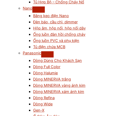
Tủ Hợp Bộ – Chống Cháy Nổ
Nano
Băng keo điện Nano
Đèn báo, cầu chì, dimmer
Hộp âm, hộp nổi, hộp nối dây
Ống luồn đàn hồi chống cháy
Ống luồn PVC và phụ kiện
Tủ điện chứa MCB
Panasonic
Dòng Dùng Cho Khách Sạn
Dòng Full Color
Dòng Halumie
Dòng MINERVA trắng
Dòng MINERVA vàng ánh kim
Dòng MINERVA xám ánh kim
Dòng Refina
Dòng Wide
Gen-X