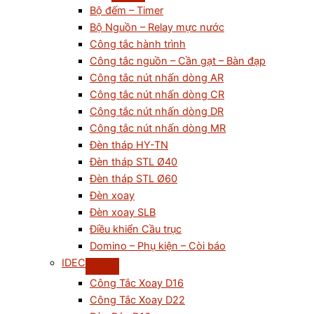
Bộ đếm – Timer
Bộ Nguồn – Relay mực nước
Công tắc hành trình
Công tắc nguồn – Cần gạt – Bàn đạp
Công tắc nút nhấn dòng AR
Công tắc nút nhấn dòng CR
Công tắc nút nhấn dòng DR
Công tắc nút nhấn dòng MR
Đèn tháp HY-TN
Đèn tháp STL Ø40
Đèn tháp STL Ø60
Đèn xoay
Đèn xoay SLB
Điều khiển Cầu trục
Domino – Phụ kiện – Còi báo
IDEC
Công Tắc Xoay D16
Công Tắc Xoay D22