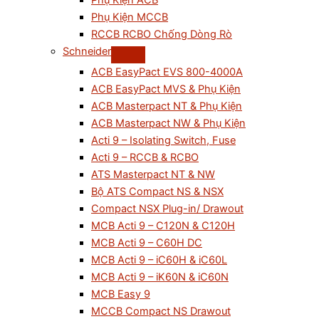
Phụ Kiện ACB
Phụ Kiện MCCB
RCCB RCBO Chống Dòng Rò
Schneider
ACB EasyPact EVS 800-4000A
ACB EasyPact MVS & Phụ Kiện
ACB Masterpact NT & Phụ Kiện
ACB Masterpact NW & Phụ Kiện
Acti 9 – Isolating Switch, Fuse
Acti 9 – RCCB & RCBO
ATS Masterpact NT & NW
Bộ ATS Compact NS & NSX
Compact NSX Plug-in/ Drawout
MCB Acti 9 – C120N & C120H
MCB Acti 9 – C60H DC
MCB Acti 9 – iC60H & iC60L
MCB Acti 9 – iK60N & iC60N
MCB Easy 9
MCCB Compact NS Drawout