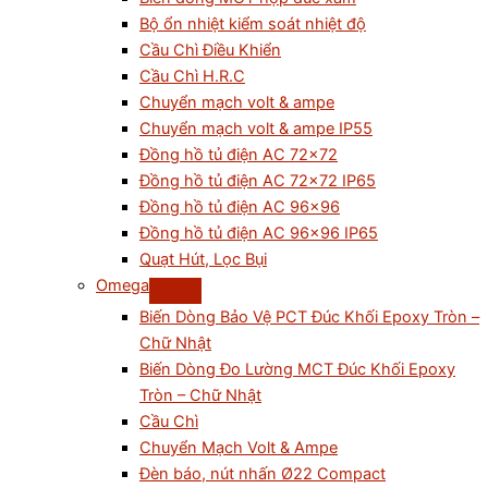
Bộ ổn nhiệt kiểm soát nhiệt độ
Cầu Chì Điều Khiển
Cầu Chì H.R.C
Chuyển mạch volt & ampe
Chuyển mạch volt & ampe IP55
Đồng hồ tủ điện AC 72×72
Đồng hồ tủ điện AC 72×72 IP65
Đồng hồ tủ điện AC 96×96
Đồng hồ tủ điện AC 96×96 IP65
Quạt Hút, Lọc Bụi
Omega
Biến Dòng Bảo Vệ PCT Đúc Khối Epoxy Tròn –
Chữ Nhật
Biến Dòng Đo Lường MCT Đúc Khối Epoxy
Tròn – Chữ Nhật
Cầu Chì
Chuyển Mạch Volt & Ampe
Đèn báo, nút nhấn Ø22 Compact