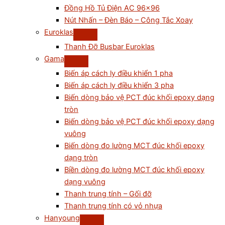
Đồng Hồ Tủ Điện AC 96×96
Nút Nhấn – Đèn Báo – Công Tắc Xoay
Euroklas
Thanh Đỡ Busbar Euroklas
Gama
Biến áp cách ly điều khiển 1 pha
Biến áp cách ly điều khiển 3 pha
Biến dòng bảo vệ PCT đúc khối epoxy dạng
tròn
Biến dòng bảo vệ PCT đúc khối epoxy dạng
vuông
Biến dòng đo lường MCT đúc khối epoxy
dạng tròn
Biền dòng đo lường MCT đúc khối epoxy
dạng vuông
Thanh trung tính – Gối đỡ
Thanh trung tính có vỏ nhựa
Hanyoung