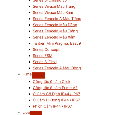
Series S-Classic 30
Series Vivace Màu Trắng
Series Vivace Màu Xám
Series Zencelo A Màu Trắng
Series Zencelo Màu Đồng
Series Zencelo Màu Trắng
Series Zencelo Màu Xám
Tủ điện Mini Pragma, Easy9
Series Concept
Series ESM
Series S-Flexi
Series Zencelo A Màu Đồng
Himel
Công tắc ổ cắm Click
Công tắc ổ cắm Prime V2
Ổ Cắm Cố Định IP44 / IP67
Ổ Cắm Di Động IP44 / IP67
Phích Cắm IP44 / IP67
Lioa