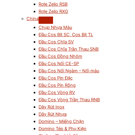
Rơle Zelio RSB
Rơle Zelio RXG
China
Chụp Nhựa Màu
Đầu Cos Bít SC, Cos Bít TL
Đầu Cos Chĩa SV
Đầu Cos Chĩa Trần Thau SNB
Đầu Cos Đồng Nhôm
Đầu Cos Nối CE-SP
Đầu Cos Nối Ngàm – Nối màu
Đầu Cos Pin Đặc
Đầu Cos Pin Rỗng
Đầu Cos Vòng RV
Đầu Cos Vòng Trần Thau RNB
Dây Rút Inox
Dây Rút Nhựa
Domino – Miếng Chặn
Domino Tép & Phụ Kiện