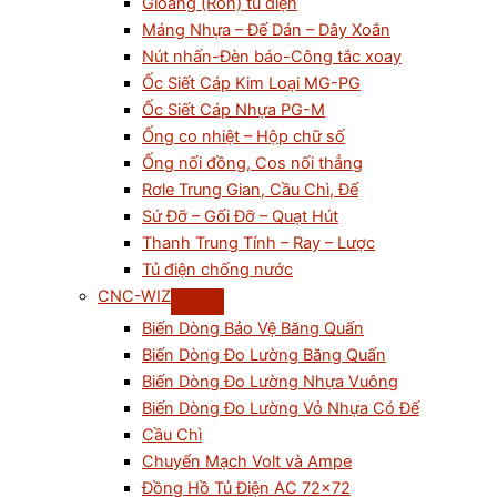
Gioăng (Ron) tủ điện
Máng Nhựa – Đế Dán – Dây Xoắn
Nút nhấn-Đèn báo-Công tắc xoay
Ốc Siết Cáp Kim Loại MG-PG
Ốc Siết Cáp Nhựa PG-M
Ống co nhiệt – Hộp chữ số
Ống nối đồng, Cos nối thẳng
Rơle Trung Gian, Cầu Chì, Đế
Sứ Đỡ – Gối Đỡ – Quạt Hút
Thanh Trung Tính – Ray – Lược
Tủ điện chống nước
CNC-WIZ
Biến Dòng Bảo Vệ Băng Quấn
Biến Dòng Đo Lường Băng Quấn
Biến Dòng Đo Lường Nhựa Vuông
Biến Dòng Đo Lường Vỏ Nhựa Có Đế
Cầu Chì
Chuyển Mạch Volt và Ampe
Đồng Hồ Tủ Điện AC 72×72