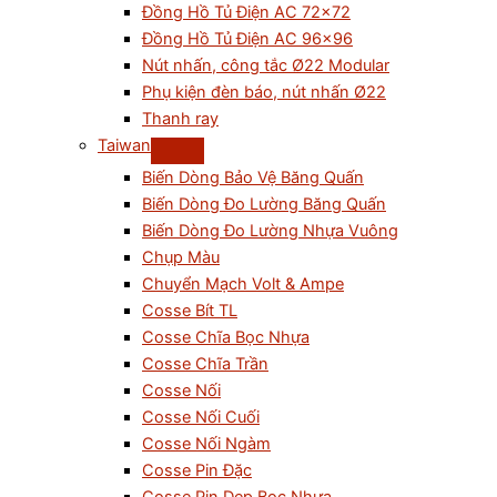
Đồng Hồ Tủ Điện AC 72×72
Đồng Hồ Tủ Điện AC 96×96
Nút nhấn, công tắc Ø22 Modular
Phụ kiện đèn báo, nút nhấn Ø22
Thanh ray
Taiwan
Biến Dòng Bảo Vệ Băng Quấn
Biến Dòng Đo Lường Băng Quấn
Biến Dòng Đo Lường Nhựa Vuông
Chụp Màu
Chuyển Mạch Volt & Ampe
Cosse Bít TL
Cosse Chĩa Bọc Nhựa
Cosse Chĩa Trần
Cosse Nối
Cosse Nối Cuối
Cosse Nối Ngàm
Cosse Pin Đặc