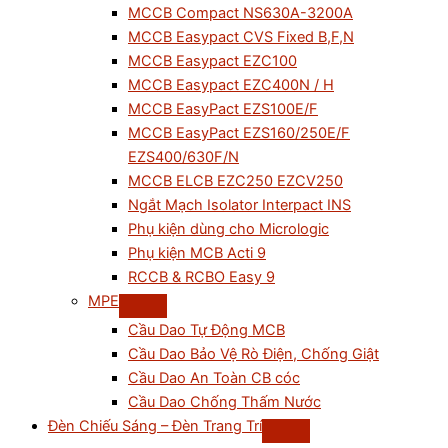
MCCB Compact NS630A-3200A
MCCB Easypact CVS Fixed B,F,N
MCCB Easypact EZC100
MCCB Easypact EZC400N / H
MCCB EasyPact EZS100E/F
MCCB EasyPact EZS160/250E/F
EZS400/630F/N
MCCB ELCB EZC250 EZCV250
Ngắt Mạch Isolator Interpact INS
Phụ kiện dùng cho Micrologic
Phụ kiện MCB Acti 9
RCCB & RCBO Easy 9
MPE
Cầu Dao Tự Động MCB
Cầu Dao Bảo Vệ Rò Điện, Chống Giật
Cầu Dao An Toàn CB cóc
Cầu Dao Chống Thấm Nước
Đèn Chiếu Sáng – Đèn Trang Trí