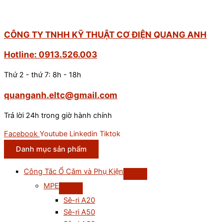
CÔNG TY TNHH KỸ THUẬT CƠ ĐIỆN QUANG ANH
Hotline: 0913.526.003
Thứ 2 - thứ 7: 8h - 18h
quanganh.eltc@gmail.com
Trả lời 24h trong giờ hành chính
Facebook
Youtube
Linkedin
Tiktok
Danh mục sản phẩm
Công Tắc Ổ Cắm và Phụ Kiện
MPE
Sê-ri A20
Sê-ri A50