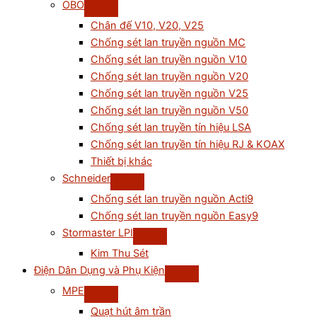
OBO
Chân đế V10, V20, V25
Chống sét lan truyền nguồn MC
Chống sét lan truyền nguồn V10
Chống sét lan truyền nguồn V20
Chống sét lan truyền nguồn V25
Chống sét lan truyền nguồn V50
Chống sét lan truyền tín hiệu LSA
Chống sét lan truyền tín hiệu RJ & KOAX
Thiết bị khác
Schneider
Chống sét lan truyền nguồn Acti9
Chống sét lan truyền nguồn Easy9
Stormaster LPI
Kim Thu Sét
Điện Dân Dụng và Phụ Kiện
MPE
Quạt hút âm trần