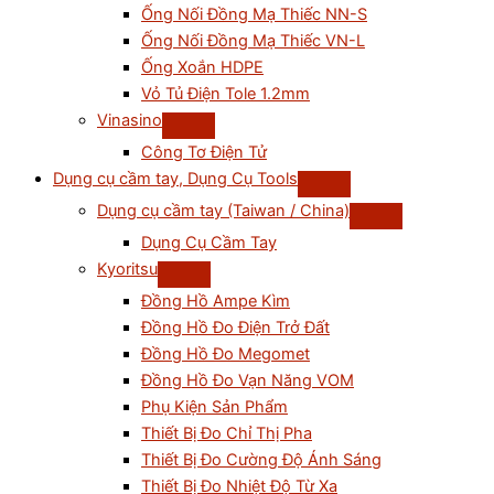
Ống Nối Đồng Mạ Thiếc NN-S
Ống Nối Đồng Mạ Thiếc VN-L
Ống Xoắn HDPE
Vỏ Tủ Điện Tole 1.2mm
Vinasino
Công Tơ Điện Tử
Dụng cụ cầm tay, Dụng Cụ Tools
Dụng cụ cầm tay (Taiwan / China)
Dụng Cụ Cầm Tay
Kyoritsu
Đồng Hồ Ampe Kìm
Đồng Hồ Đo Điện Trở Đất
Đồng Hồ Đo Megomet
Đồng Hồ Đo Vạn Năng VOM
Phụ Kiện Sản Phẩm
Thiết Bị Đo Chỉ Thị Pha
Thiết Bị Đo Cường Độ Ánh Sáng
Thiết Bị Đo Nhiệt Độ Từ Xa