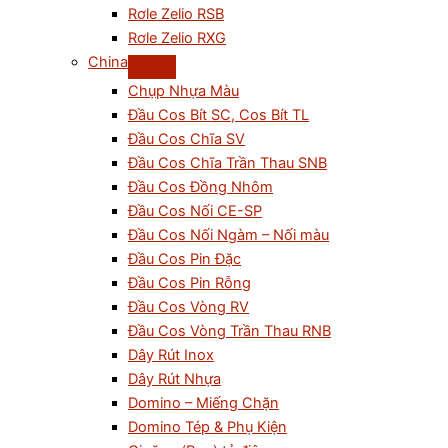
Rơle Zelio RSB
Rơle Zelio RXG
China
Chụp Nhựa Màu
Đầu Cos Bít SC, Cos Bít TL
Đầu Cos Chĩa SV
Đầu Cos Chĩa Trần Thau SNB
Đầu Cos Đồng Nhôm
Đầu Cos Nối CE-SP
Đầu Cos Nối Ngàm – Nối màu
Đầu Cos Pin Đặc
Đầu Cos Pin Rỗng
Đầu Cos Vòng RV
Đầu Cos Vòng Trần Thau RNB
Dây Rút Inox
Dây Rút Nhựa
Domino – Miếng Chặn
Domino Tép & Phụ Kiện