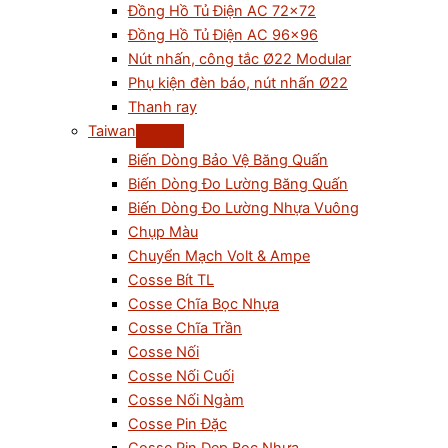
Đồng Hồ Tủ Điện AC 72×72
Đồng Hồ Tủ Điện AC 96×96
Nút nhấn, công tắc Ø22 Modular
Phụ kiện đèn báo, nút nhấn Ø22
Thanh ray
Taiwan
Biến Dòng Bảo Vệ Băng Quấn
Biến Dòng Đo Lường Băng Quấn
Biến Dòng Đo Lường Nhựa Vuông
Chụp Màu
Chuyển Mạch Volt & Ampe
Cosse Bít TL
Cosse Chĩa Bọc Nhựa
Cosse Chĩa Trần
Cosse Nối
Cosse Nối Cuối
Cosse Nối Ngàm
Cosse Pin Đặc