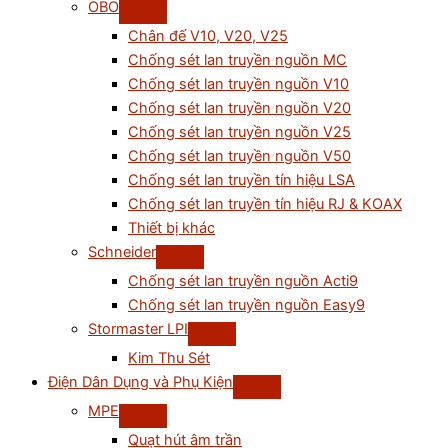
OBO
Chân đế V10, V20, V25
Chống sét lan truyền nguồn MC
Chống sét lan truyền nguồn V10
Chống sét lan truyền nguồn V20
Chống sét lan truyền nguồn V25
Chống sét lan truyền nguồn V50
Chống sét lan truyền tín hiệu LSA
Chống sét lan truyền tín hiệu RJ & KOAX
Thiết bị khác
Schneider
Chống sét lan truyền nguồn Acti9
Chống sét lan truyền nguồn Easy9
Stormaster LPI
Kim Thu Sét
Điện Dân Dụng và Phụ Kiện
MPE
Quạt hút âm trần