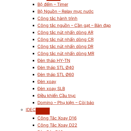
Bộ đếm – Timer
Bộ Nguồn – Relay mực nước
Công tắc hành trình
Công tắc nguồn – Cần gạt – Bàn đạp
Công tắc nút nhấn dòng AR
Công tắc nút nhấn dòng CR
Công tắc nút nhấn dòng DR
Công tắc nút nhấn dòng MR
Đèn tháp HY-TN
Đèn tháp STL Ø40
Đèn tháp STL Ø60
Đèn xoay
Đèn xoay SLB
Điều khiển Cầu trục
Domino – Phụ kiện – Còi báo
IDEC
Công Tắc Xoay D16
Công Tắc Xoay D22