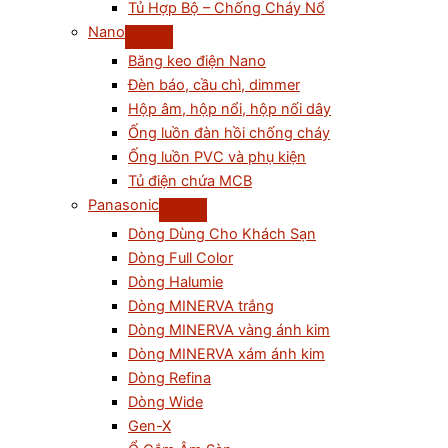
Tủ Hợp Bộ – Chống Cháy Nổ
Nano
Băng keo điện Nano
Đèn báo, cầu chì, dimmer
Hộp âm, hộp nổi, hộp nối dây
Ống luồn đàn hồi chống cháy
Ống luồn PVC và phụ kiện
Tủ điện chứa MCB
Panasonic
Dòng Dùng Cho Khách Sạn
Dòng Full Color
Dòng Halumie
Dòng MINERVA trắng
Dòng MINERVA vàng ánh kim
Dòng MINERVA xám ánh kim
Dòng Refina
Dòng Wide
Gen-X