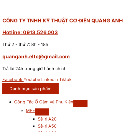
CÔNG TY TNHH KỸ THUẬT CƠ ĐIỆN QUANG ANH
Hotline: 0913.526.003
Thứ 2 - thứ 7: 8h - 18h
quanganh.eltc@gmail.com
Trả lời 24h trong giờ hành chính
Facebook
Youtube
Linkedin
Tiktok
Danh mục sản phẩm
Công Tắc Ổ Cắm và Phụ Kiện
MPE
Sê-ri A20
Sê-ri A50