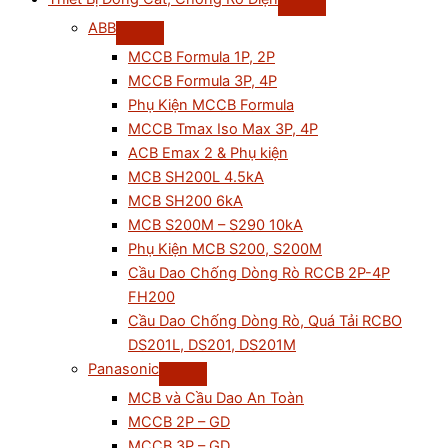
ABB
MCCB Formula 1P, 2P
MCCB Formula 3P, 4P
Phụ Kiện MCCB Formula
MCCB Tmax Iso Max 3P, 4P
ACB Emax 2 & Phụ kiện
MCB SH200L 4.5kA
MCB SH200 6kA
MCB S200M – S290 10kA
Phụ Kiện MCB S200, S200M
Cầu Dao Chống Dòng Rò RCCB 2P-4P
FH200
Cầu Dao Chống Dòng Rò, Quá Tải RCBO
DS201L, DS201, DS201M
Panasonic
MCB và Cầu Dao An Toàn
MCCB 2P – GD
MCCB 3P – GD