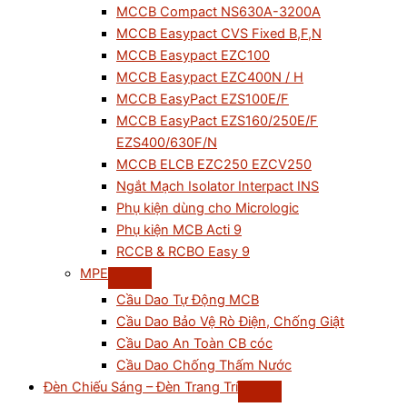
MCCB Compact NS630A-3200A
MCCB Easypact CVS Fixed B,F,N
MCCB Easypact EZC100
MCCB Easypact EZC400N / H
MCCB EasyPact EZS100E/F
MCCB EasyPact EZS160/250E/F
EZS400/630F/N
MCCB ELCB EZC250 EZCV250
Ngắt Mạch Isolator Interpact INS
Phụ kiện dùng cho Micrologic
Phụ kiện MCB Acti 9
RCCB & RCBO Easy 9
MPE
Cầu Dao Tự Động MCB
Cầu Dao Bảo Vệ Rò Điện, Chống Giật
Cầu Dao An Toàn CB cóc
Cầu Dao Chống Thấm Nước
Đèn Chiếu Sáng – Đèn Trang Trí