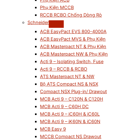
Phụ Kiện ACB
Phụ Kiện MCCB
RCCB RCBO Chống Dòng Rò
Schneider
ACB EasyPact EVS 800-4000A
ACB EasyPact MVS & Phụ Kiện
ACB Masterpact NT & Phụ Kiện
ACB Masterpact NW & Phụ Kiện
Acti 9 – Isolating Switch, Fuse
Acti 9 – RCCB & RCBO
ATS Masterpact NT & NW
Bộ ATS Compact NS & NSX
Compact NSX Plug-in/ Drawout
MCB Acti 9 – C120N & C120H
MCB Acti 9 – C60H DC
MCB Acti 9 – iC60H & iC60L
MCB Acti 9 – iK60N & iC60N
MCB Easy 9
MCCB Compact NS Drawout