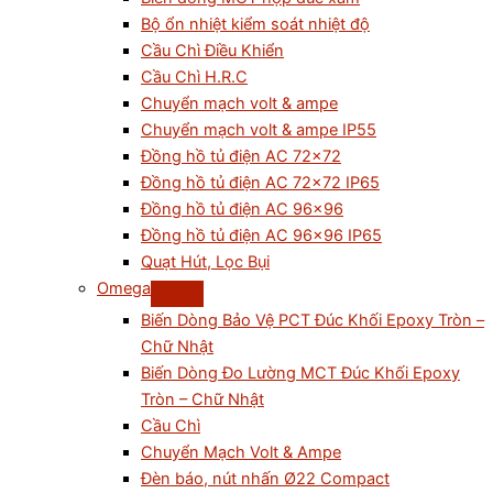
Bộ ổn nhiệt kiểm soát nhiệt độ
Cầu Chì Điều Khiển
Cầu Chì H.R.C
Chuyển mạch volt & ampe
Chuyển mạch volt & ampe IP55
Đồng hồ tủ điện AC 72×72
Đồng hồ tủ điện AC 72×72 IP65
Đồng hồ tủ điện AC 96×96
Đồng hồ tủ điện AC 96×96 IP65
Quạt Hút, Lọc Bụi
Omega
Biến Dòng Bảo Vệ PCT Đúc Khối Epoxy Tròn –
Chữ Nhật
Biến Dòng Đo Lường MCT Đúc Khối Epoxy
Tròn – Chữ Nhật
Cầu Chì
Chuyển Mạch Volt & Ampe
Đèn báo, nút nhấn Ø22 Compact