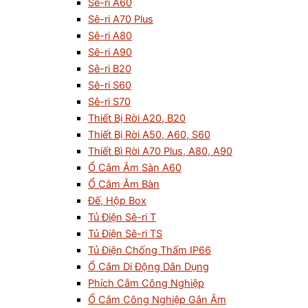
Sê-ri A60
Sê-ri A70 Plus
Sê-ri A80
Sê-ri A90
Sê-ri B20
Sê-ri S60
Sê-ri S70
Thiết Bị Rời A20, B20
Thiết Bị Rời A50, A60, S60
Thiết Bì Rời A70 Plus, A80, A90
Ổ Cắm Âm Sàn A60
Ổ Cắm Âm Bàn
Đế, Hộp Box
Tủ Điện Sê-ri T
Tủ Điện Sê-ri TS
Tủ Điện Chống Thấm IP66
Ổ Cắm Di Động Dân Dụng
Phích Cắm Công Nghiệp
Ổ Cắm Công Nghiệp Gắn Âm