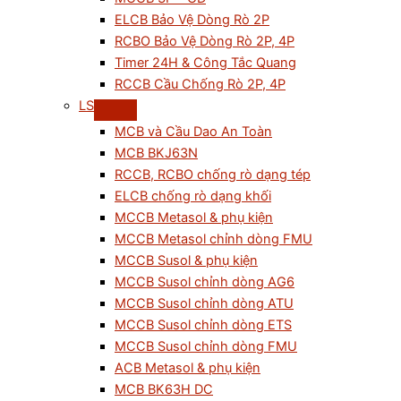
ELCB Bảo Vệ Dòng Rò 2P
RCBO Bảo Vệ Dòng Rò 2P, 4P
Timer 24H & Công Tắc Quang
RCCB Cầu Chống Rò 2P, 4P
LS
MCB và Cầu Dao An Toàn
MCB BKJ63N
RCCB, RCBO chống rò dạng tép
ELCB chống rò dạng khối
MCCB Metasol & phụ kiện
MCCB Metasol chỉnh dòng FMU
MCCB Susol & phụ kiện
MCCB Susol chỉnh dòng AG6
MCCB Susol chỉnh dòng ATU
MCCB Susol chỉnh dòng ETS
MCCB Susol chỉnh dòng FMU
ACB Metasol & phụ kiện
MCB BK63H DC