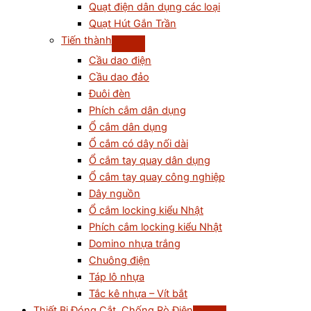
Quạt điện dân dụng các loại
Quạt Hút Gắn Trần
Tiến thành
Cầu dao điện
Cầu dao đảo
Đuôi đèn
Phích cắm dân dụng
Ổ cắm dân dụng
Ổ cắm có dây nối dài
Ổ cắm tay quay dân dụng
Ổ cắm tay quay công nghiệp
Dây nguồn
Ổ cắm locking kiểu Nhật
Phích cắm locking kiểu Nhật
Domino nhựa trắng
Chuông điện
Táp lô nhựa
Tắc kê nhựa – Vít bắt
Thiết Bị Đóng Cắt, Chống Rò Điện