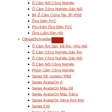
Ổ Cắm Nối Công Nghiệp
Ổ Cắm Công Nghiệp Gắn Nổi
Bộ Ổ Cắm Công Tắc 3P-IP66
Ống Điện PVC
Phụ Kiện Ống Điện PVC
Ống Luồn Đàn Hồi
Clipsal/Schneider
Ổ Cắm Âm Sàn, Đế Âm, Hộp Nổi
Ổ Cắm Công Nghiệp Gắn Âm
Ổ Cắm Công Nghiệp Gắn Nổi
Ổ Cắm Nối Công Nghiệp
Phích Cắm Công Nghiệp
Series 56, Isolator IP66
Series AvatarOn A
Series AvatarOn Màu Gỗ
Series AvatarOn Màu Trắng
Series AvatarOn Vàng Ánh Kim
Series E30