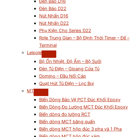
Đèn Báo D16
Đèn Báo D22
Nút Nhấn D16
Nút Nhấn D22
Phụ Kiện Cho Series D22
Rơle Trung Gian – Bộ Định Thời Timer – Đế –
Terminal
Leipole
Bộ Ổn Nhiệt, Độ Ẩm – Bộ Sưởi
Đèn Tủ Điện – Gioang Cửa Tủ
Domino – Đầu Nối Cáp
Quạt Hút Tủ Điện – Lọc Bụi
MT
Biến Dòng Bảo Vệ PCT Đúc Khối Epoxy
Biến Dòng Đo Lường MCT Đúc Khối Epoxy
Biến dòng đo lường RCT
Biến dòng MCT băng quấn
Biến dòng MCT hộp đúc 3 pha và 1 Pha
Biến dòng MCT hộp đúc xám