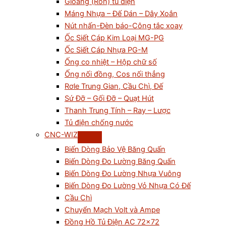
Gioăng (Ron) tủ điện
Máng Nhựa – Đế Dán – Dây Xoắn
Nút nhấn-Đèn báo-Công tắc xoay
Ốc Siết Cáp Kim Loại MG-PG
Ốc Siết Cáp Nhựa PG-M
Ống co nhiệt – Hộp chữ số
Ống nối đồng, Cos nối thẳng
Rơle Trung Gian, Cầu Chì, Đế
Sứ Đỡ – Gối Đỡ – Quạt Hút
Thanh Trung Tính – Ray – Lược
Tủ điện chống nước
CNC-WIZ
Biến Dòng Bảo Vệ Băng Quấn
Biến Dòng Đo Lường Băng Quấn
Biến Dòng Đo Lường Nhựa Vuông
Biến Dòng Đo Lường Vỏ Nhựa Có Đế
Cầu Chì
Chuyển Mạch Volt và Ampe
Đồng Hồ Tủ Điện AC 72×72