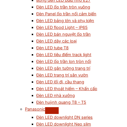
Bóng đèn LED bulb nhỏ E27
Đèn LED ốp trần tròn vuông
Đèn Panel ốp trần nổi cảm biến
Đèn LED bảng lớn và phụ kiện
Đèn LED flood Light – IP65
Đèn LED bán nguyệt ốp trần
Đèn LED dây các loại
Đèn LED tube T8
Đèn LED tiêu điểm track light
Đèn LED ốp trần lon tròn nổi
Đèn LED gắn tường trang trí
Đèn LED trang trí sân vườn
Đèn LED lối đi, cầu thang
Đèn LED thoát hiểm – Khẩn cấp
Đèn LED nhà xưởng
Đèn huỳnh quang T8 – T5
Panasonic
Đèn LED downlight DN series
Đèn LED downlight Neo slim