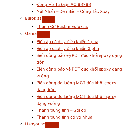
Đồng Hồ Tủ Điện AC 96×96
Nút Nhấn – Đèn Báo – Công Tắc Xoay
Euroklas
Thanh Đỡ Busbar Euroklas
Gama
Biến áp cách ly điều khiển 1 pha
Biến áp cách ly điều khiển 3 pha
Biến dòng bảo vệ PCT đúc khối epoxy dạng
tròn
Biến dòng bảo vệ PCT đúc khối epoxy dạng
vuông
Biến dòng đo lường MCT đúc khối epoxy
dạng tròn
Biền dòng đo lường MCT đúc khối epoxy
dạng vuông
Thanh trung tính – Gối đỡ
Thanh trung tính có vỏ nhựa
Hanyoung