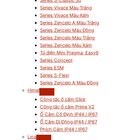
Series S-Classic 30
Series Vivace Màu Trắng
Series Vivace Màu Xám
Series Zencelo A Màu Trắng
Series Zencelo Màu Đồng
Series Zencelo Màu Trắng
Series Zencelo Màu Xám
Tủ điện Mini Pragma, Easy9
Series Concept
Series ESM
Series S-Flexi
Series Zencelo A Màu Đồng
Himel
Công tắc ổ cắm Click
Công tắc ổ cắm Prime V2
Ổ Cắm Cố Định IP44 / IP67
Ổ Cắm Di Động IP44 / IP67
Phích Cắm IP44 / IP67
Lioa